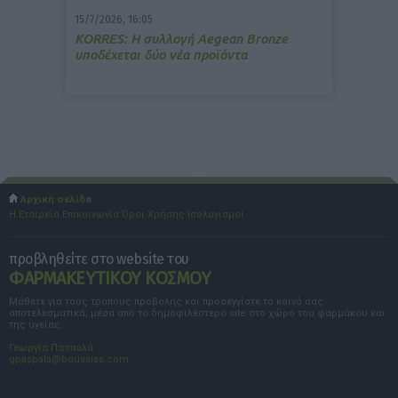
15/7/2026, 16:05
ΚΟRRES: Η συλλογή Aegean Bronze
υποδέχεται δύο νέα προϊόντα
Αρχική σελίδα
Η Εταιρεία
Επικοινωνία
Όροι Χρήσης
Ισολογισμοί
προβληθείτε στο website του
ΦΑΡΜΑΚΕΥΤΙΚΟΥ ΚΟΣΜΟΥ
Μάθετε για τους τρόπους προβολής και προσεγγίστε το κοινό σας
αποτελεσματικά, μέσα από το δημοφιλέστερο site στο χώρο του φαρμάκου και
της υγείας.
Γεωργία Πασπαλά
gpaspala@boussias.com