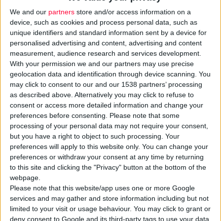
We and our
partners
store and/or access information on a
device, such as cookies and process personal data, such as
unique identifiers and standard information sent by a device for
personalised advertising and content, advertising and content
measurement, audience research and services development.
With your permission we and our partners may use precise
geolocation data and identification through device scanning. You
may click to consent to our and our 1538 partners’ processing
as described above. Alternatively you may click to refuse to
6/4/2021 4:27:08 μμ
consent or access more detailed information and change your
Κορονοϊός και ψηφιακές οθόνες μας στερούν την όρασή μας
preferences before consenting.
Please note that some
1 στους 2 θα αποκτήσει μυωπία
processing of your personal data may not require your consent,
but you have a right to object to such processing. Your
preferences will apply to this website only. You can change your
preferences or withdraw your consent at any time by returning
to this site and clicking the "Privacy" button at the bottom of the
webpage.
Please note that this website/app uses one or more Google
services and may gather and store information including but not
limited to your visit or usage behaviour. You may click to grant or
deny consent to Google and its third-party tags to use your data