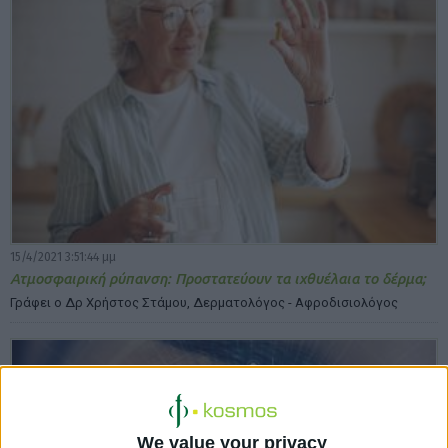
15/4/2021 3:51:44 μμ
Ατμοσφαιρική ρύπανση: Προστατεύουν τα ιχθυέλαια το δέρμα;
Γράφει ο Δρ Χρήστος Στάμου, Δερματολόγος - Αφροδισιολόγος
We value your privacy