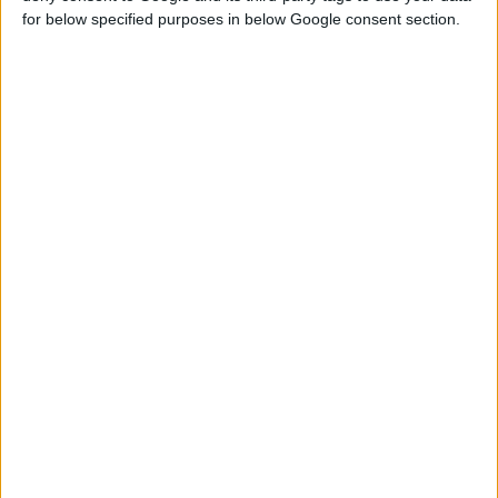
for below specified purposes in below Google consent section.
24/3/2021 2:24:20 μμ
Το πρώτο ρομπότ απολύμανσης, με 100% ευρωπαϊκή
χρηματοδότηση, έφτασε στην Ελλάδα
Έχει ήδη παραδοθεί στο Ωνάσειο Καρδιοχειρουργικό Κέντρο