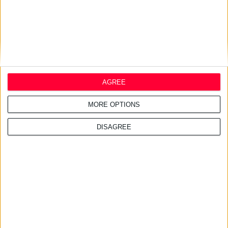
19/1/2021 9:58:27 πμ
Βοηθήστε τις να χάσουν βάρος στην εμμηνόπαυση
Γράφει η Αναστασία Κόκκαλη, Κλινικός Διαιτολόγος –
Διατροφολόγος, Επιστημονικός Συνεργάτης ΕΛΕΤΕΜ
AGREE
MORE OPTIONS
DISAGREE