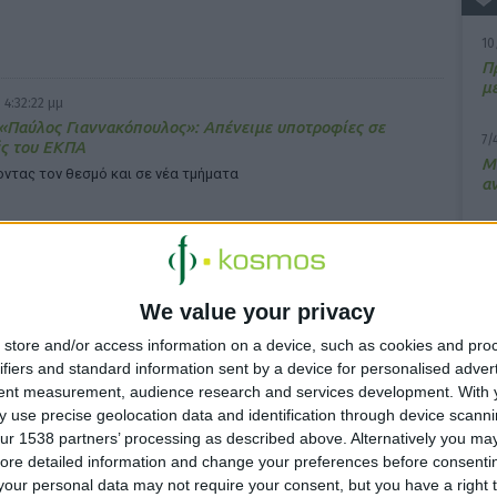
10
Π
μ
 4:32:22 μμ
«Παύλος Γιαννακόπουλος»: Απένειμε υποτροφίες σε
7/
ές του ΕΚΠΑ
M
ντας τον θεσμό και σε νέα τμήματα
α
13
Σ
 1:59:04 μμ
We value your privacy
15
πενθυμίζει τι πρέπει να περιέχει ένα φαρμακείο
Κ
ήτου
store and/or access information on a device, such as cookies and pro
υ
ifiers and standard information sent by a device for personalised adver
εί τους πολίτες να εκπαιδευτούν στα προγράμματα Πρώτων
ν του
tent measurement, audience research and services development.
With 
 use precise geolocation data and identification through device scanni
ur 1538 partners’ processing as described above. Alternatively you may 
ore detailed information and change your preferences before consenti
our personal data may not require your consent, but you have a right t
3:05:32 μμ