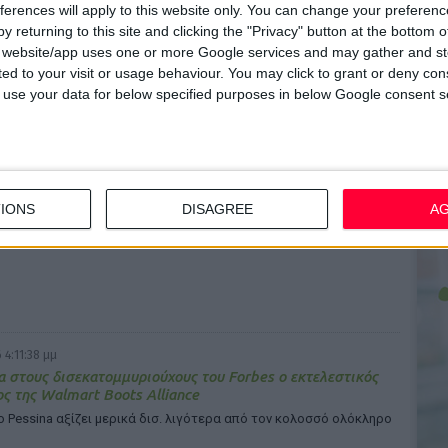
ferences will apply to this website only. You can change your preferen
ια αγκαλιά» 2026
y returning to this site and clicking the "Privacy" button at the bottom
 γίνεται σημείο αναφοράς για την πρόληψη, την αλληλεγγύη και
s website/app uses one or more Google services and may gather and st
λοντισμό
ited to your visit or usage behaviour. You may click to grant or deny c
 to use your data for below specified purposes in below Google consent s
 4:50:34 μμ
's Parents: Μια νέα πρωτοβουλία στήριξης για γονείς
IONS
DISAGREE
A
 στον αθλητισμό
πώς να ενθαρρύνετε την αθλητική πορεία των παιδιών σας
 4:11:38 μμ
 στους δισεκατομμυριούχους του Forbes o εκτελεστικός
ς της Walmart Boots Alliance
o Pessina αξίζει μερικά δισ. λιγότερα από τον κολοσσό ολόκληρο