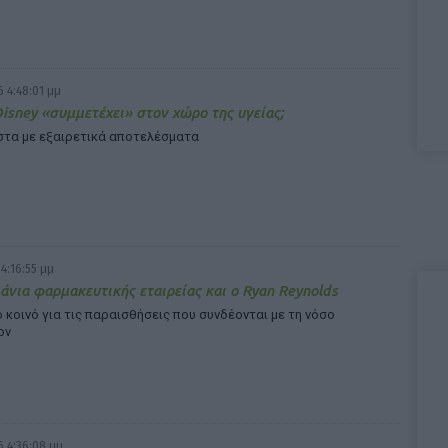
 4:48:01 μμ
isney «συμμετέχει» στον χώρο της υγείας;
ιστα με εξαιρετικά αποτελέσματα
4:16:55 μμ
άνια φαρμακευτικής εταιρείας και ο Ryan Reynolds
 κοινό για τις παραισθήσεις που συνδέονται με τη νόσο
ον
 4:36:08 μμ