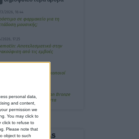
/3/2026, 16:44
ρόστιμο σε φαρμακείο για τη
ετάδοση μουσικής;
4/2026, 17:25
emotin: Αποτελεσματικό στην
νακούφιση από τις εμβοές
/3/2026, 16:05
τα θρανία ξανά οι φαρμακοποιοί
/7/2026, 16:05
ΟRRES: Η συλλογή Aegean Bronze
cess personal data,
ποδέχεται δύο νέα προϊόντα
tising and content,
your permission we
ng. You may click to
click to refuse to
ng.
Please note that
o object to such