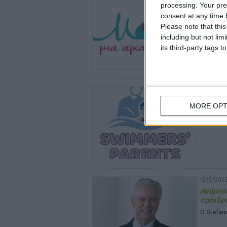
processing. Your pre
«Μαζί μ
consent at any time b
Η Λάρισα
Please note that thi
τον εθε
including but not lim
its third-party tags
31/3/2026
Swimmer
MORE OPT
παιδιών
Μάθετε 
12/3/2026
Ανάμεσα
πρόεδρο
O Stefan