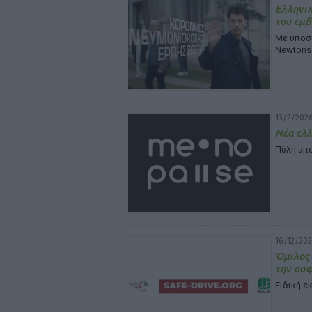
Ελληνικ
του εμ
Με υποστ
Newtons
13/2/2026
Νέα ελ
Πύλη υπο
16/12/202
Όμιλος 
την ασ
Ειδική 