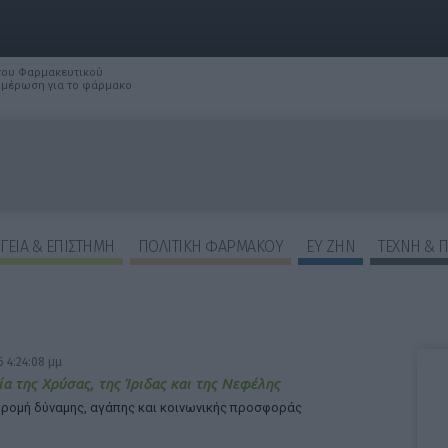
 του Φαρμακευτικού
νημέρωση για το φάρμακο
ΓΕΙΑ & ΕΠΙΣΤΗΜΗ
ΠΟΛΙΤΙΚΗ ΦΑΡΜΑΚΟΥ
ΕΥ ΖΗΝ
ΤΕΧΝΗ & 
ΕΠΙΛΟΓΕΣ ΕΜΦΑΝΙΣΗΣ ΑΡΘΡΩΝ:
 4:24:08 μμ
ία της Χρύσας, της Ίριδας και της Νεφέλης
δρομή δύναμης, αγάπης και κοινωνικής προσφοράς