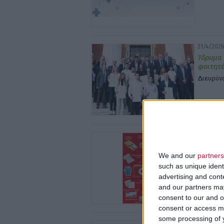
21/4/2026
Ίδρυμα 
φοιτητ
Διευρύνο
20/4/2026
Ο ΕΕΣ υ
αυτοκιν
We and our
partners
such as unique ident
Και καλ
Βοηθειώ
advertising and con
and our partners may
consent to our and o
consent or access m
some processing of y
8/4/2026 