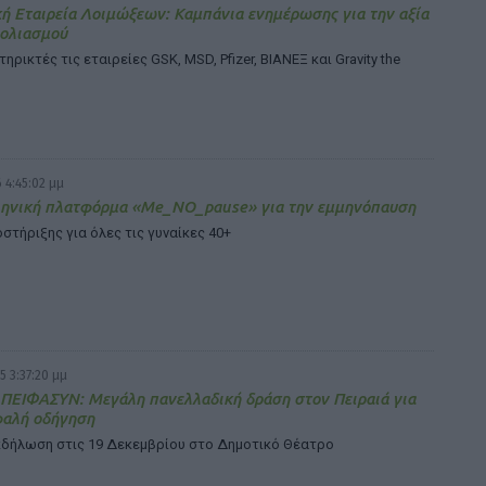
ή Εταιρεία Λοιμώξεων: Καμπάνια ενημέρωσης για την αξία
βολιασμού
ηρικτές τις εταιρείες GSK, MSD, Pfizer, ΒΙΑΝΕΞ και Gravity the
 4:45:02 μμ
ληνική πλατφόρμα «Me_NO_pause» για την εμμηνόπαυση
στήριξης για όλες τις γυναίκες 40+
5 3:37:20 μμ
ΠΕΙΦΑΣΥΝ: Μεγάλη πανελλαδική δράση στον Πειραιά για
φαλή οδήγηση
εκδήλωση στις 19 Δεκεμβρίου στο Δημοτικό Θέατρο