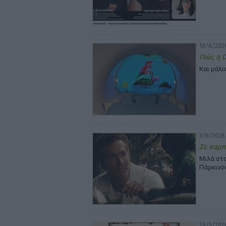
10/6/2026
Πώς η D
Και μάλ
3/6/2026 
Σε καμπ
Μιλά στο
Πάρκινσ
29/5/2026