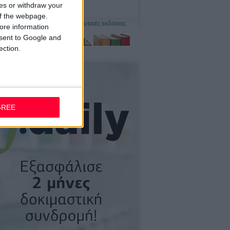
ces or withdraw your
 of the webpage.
ore information
onsent to Google and
ection.
GREE