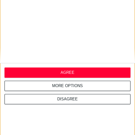
29/11/2021 8:46:21 μμ
Πρώτο συνέδριο L&D του Κέντρου Ψηφιακής Καινοτομίας της
Pfizer
Αποκάλυψε το μέλλον σε τεχνολογίες αιχμής και κορυφαία θέματα
AGREE
τεχνολογίας
MORE OPTIONS
DISAGREE