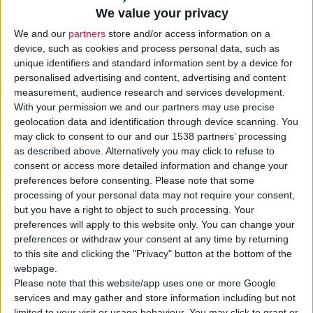
We value your privacy
We and our
partners
store and/or access information on a
device, such as cookies and process personal data, such as
unique identifiers and standard information sent by a device for
personalised advertising and content, advertising and content
measurement, audience research and services development.
With your permission we and our partners may use precise
geolocation data and identification through device scanning. You
may click to consent to our and our 1538 partners’ processing
as described above. Alternatively you may click to refuse to
consent or access more detailed information and change your
7/12/2021 10:43:03 μμ
preferences before consenting.
Please note that some
ΑΒ Βασιλόπουλος: Υποστηρίζει περισσότερες από 30 κλίνες
processing of your personal data may not require your consent,
ΜΕΘ
but you have a right to object to such processing. Your
Δωρεά αξίας μισού εκατ. ευρώ στον «Ευαγγελισμό»
preferences will apply to this website only. You can change your
preferences or withdraw your consent at any time by returning
to this site and clicking the "Privacy" button at the bottom of the
webpage.
Please note that this website/app uses one or more Google
services and may gather and store information including but not
limited to your visit or usage behaviour. You may click to grant or