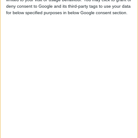
deny consent to Google and its third-party tags to use your data
for below specified purposes in below Google consent section.
7/12/2021 10:32:56 μμ
EFPIA & ΣΦΕΕ για Covid-19: 14 εγκεκριμένα εμβόλια και άλλα
143 υποψήφια σε κλινική ανάπτυξη
H παγκόσμια παραγωγή εμβολίων COVID-19 θα ξεπεράσει τα 12 δισ.