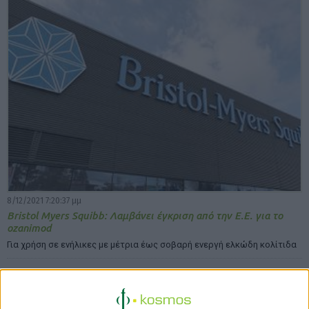
8/12/2021 7:20:37 μμ
Bristol Myers Squibb: Λαμβάνει έγκριση από την Ε.Ε. για το
ozanimod
Για χρήση σε ενήλικες με μέτρια έως σοβαρή ενεργή ελκώδη κολίτιδα