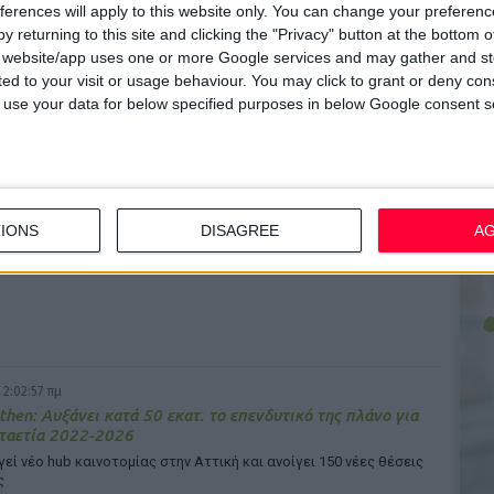
ferences will apply to this website only. You can change your preferen
Έκδοση Κοινού Ομολογιακού Δανείου ύψους έως 45 εκατ.
y returning to this site and clicking the "Privacy" button at the bottom
s website/app uses one or more Google services and may gather and st
οιηθεί στην Έρευνα & Ανάπτυξη και στην ESG στρατηγικής της
ited to your visit or usage behaviour. You may click to grant or deny c
ας
 to use your data for below specified purposes in below Google consent s
 2:10:06 πμ
fessional Development: Πλατφόρμα για την εκπαίδευση
IONS
DISAGREE
A
πιστημόνων
 2:02:57 πμ
hen: Αυξάνει κατά 50 εκατ. το επενδυτικό της πλάνο για
ταετία 2022-2026
εί νέο hub καινοτομίας στην Αττική και ανοίγει 150 νέες θέσεις
ς