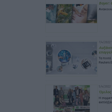
Bayer: 
Ανακοινώ
7/4/2022 
Αυξάνετ
επαγγελ
Τα ποσά 
Reuters 
5/4/2022 
Όμιλος
Η συμμε
εκπλήξει