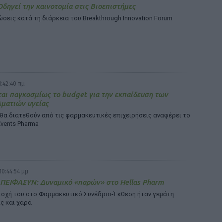
Οδηγεί την καινοτομία στις Βιοεπιστήμες
σεις κατά τη διάρκεια του Breakthrough Innovation Forum
1:42:40 πμ
αι παγκοσμίως το budget για την εκπαίδευση των
ματιών υγείας
θα διατεθούν από τις φαρμακευτικές επιχειρήσεις αναφέρει το
Events Pharma
10:44:54 μμ
 ΠΕΙΦΑΣΥΝ: Δυναμικό «παρών» στο Hellas Pharm
τοχή του στο Φαρμακευτικό Συνέδριο-Έκθεση ήταν γεμάτη
ς και χαρά