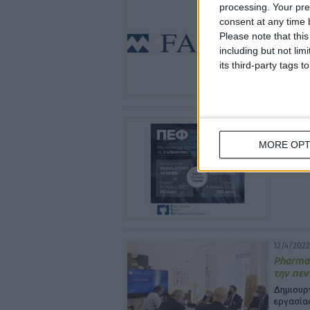
processing. Your pre
FAMAR: 
consent at any time b
ευρώ
Please note that thi
Θα αξιοπ
including but not lim
εταιρεί
its third-party tags
12/4/2022
ΠΕΦ Pro
MORE OPT
νέων ε
12/4/2022
Pharmat
την πεν
Δημιουργ
εργασία