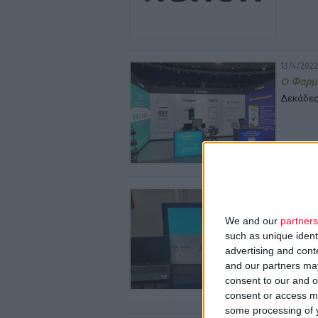
13/4/2022
Ο Φαρμα
Δεκάδες
13/4/2022
Angelin
στήριξη
We and our
partners
such as unique ident
Η επιλο
εταιρεί
advertising and con
and our partners may
consent to our and o
consent or access m
some processing of y
12/4/2022