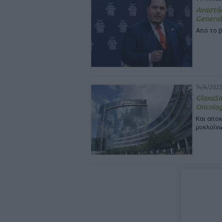
Αναστάσ
Generat
Από το 
14/4/2022
GlaxoSm
Oncolo
Και απο
μυελοΐν