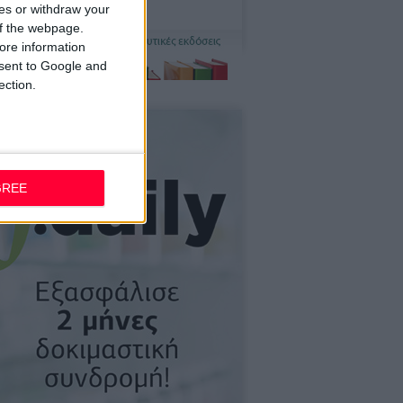
ces or withdraw your
 of the webpage.
ore information
onsent to Google and
ection.
GREE