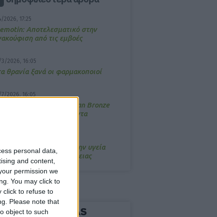
4/2026, 17:25
emotin: Αποτελεσματικό στην
νακούφιση από τις εμβοές
/3/2026, 16:05
τα θρανία ξανά οι φαρμακοποιοί
/7/2026, 16:05
ΟRRES: Η συλλογή Aegean Bronze
ποδέχεται δύο νέα προϊόντα
/3/2026, 16:57
 Συνέδριο Infokids για την υγεία
cess personal data,
ι την ευεξία της οικογένειας
tising and content,
your permission we
ng. You may click to
click to refuse to
ng.
Please note that
o object to such