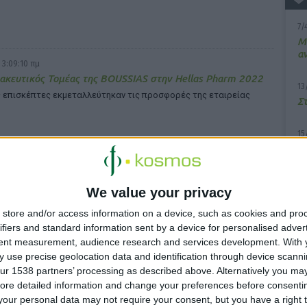
7/
M
α
 3:09:10 πμ
κευτικός Τομέας της BOUSSIAS στην Hellas Pharm 2022
13
 επισκέπτες εκμεταλλεύτηκαν τις προσφορές της εταιρείας
Σ
15
Κ
υ
 3:04:11 πμ
We value your privacy
11
i Pharma Hellas: Δωρεά ηλεκτρονικού εξοπλισμού για τη
2ο
 του έργου της PRAKSIS
store and/or access information on a device, such as cookies and pro
κα
ifiers and standard information sent by a device for personalised adver
γή του οργανισμού πραγματοποιήθηκε από τους εργαζομένους της
ας
tent measurement, audience research and services development.
With 
 use precise geolocation data and identification through device scanni
ur 1538 partners’ processing as described above. Alternatively you may 
ore detailed information and change your preferences before consenti
our personal data may not require your consent, but you have a right t
 2:23:28 πμ