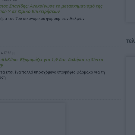
ιος Σπανίδης: Ανακοίνωσε το μετασχηματισμό της
ion Y σε Όμιλο Επιχειρήσεων
βήμα του 7ου οικονομικού φόρουμ των Δελφών
τελ
 4:17:58 μμ
ithKline: Εξαγοράζει για 1,9 δισ. δολάρια τη Sierra
gy
κτά έτσι ένα πολλά υποσχόμενο υποψήφιο φάρμακο για τη
ωση