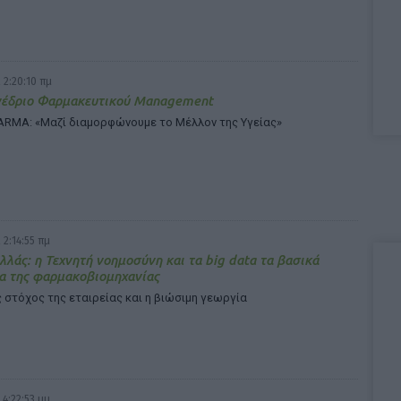
 2:20:10 πμ
νέδριο Φαρμακευτικού Management
RMA: «Μαζί διαμορφώνουμε το Μέλλον της Υγείας»
 2:14:55 πμ
λλάς: η Τεχνητή νοημοσύνη και τα big data τα βασικά
α της φαρμακοβιομηχανίας
στόχος της εταιρείας και η βιώσιμη γεωργία
 4:22:53 μμ