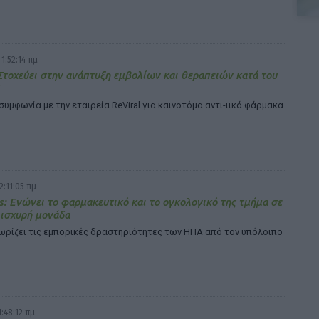
1:52:14 πμ
 Στοχεύει στην ανάπτυξη εμβολίων και θεραπειών κατά του
συμφωνία με την εταιρεία ReViral για καινοτόμα αντι-ιικά φάρμακα
2:11:05 πμ
s: Ενώνει το φαρμακευτικό και το ογκολογικό της τμήμα σε
 ισχυρή μονάδα
ωρίζει τις εμπορικές δραστηριότητες των ΗΠΑ από τον υπόλοιπο
1:48:12 πμ