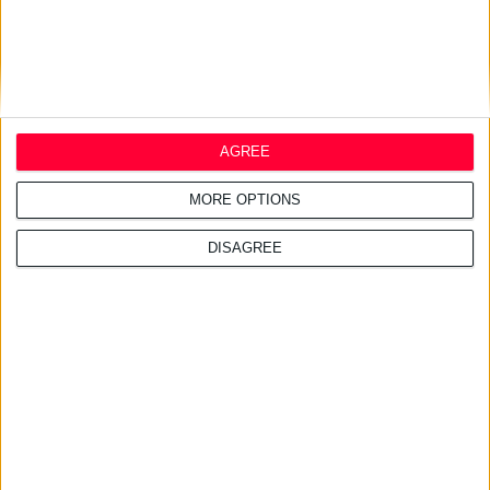
τον άνθρωπο.
AGREE
MORE OPTIONS
DISAGREE
5/2/2007
Πραγματικότητα θα αποτελούν στο κοντινό μέλλον τα… κατά
παραγγελία φάρμακα για κάθε ασθενή