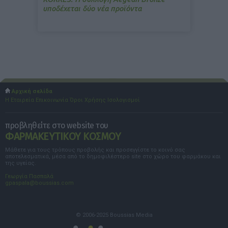
υποδέχεται δύο νέα προϊόντα
Αρχική σελίδα
Η Εταιρεία
Επικοινωνία
Όροι Χρήσης
Ισολογισμοί
προβληθείτε στο website του
ΦΑΡΜΑΚΕΥΤΙΚΟΥ ΚΟΣΜΟΥ
Μάθετε για τους τρόπους προβολής και προσεγγίστε το κοινό σας
αποτελεσματικά, μέσα από το δημοφιλέστερο site στο χώρο του φαρμάκου και
της υγείας.
Γεωργία Πασπαλά
gpaspala@boussias.com
© 2006-2025 Boussias Media