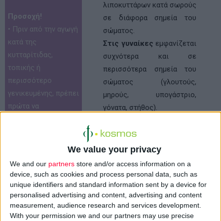
λιποκυττάρων κατά σωρούς
Προσοχή!
σε διάφορα σημεία του
•
Πριν από την αγωγή
σώματος.
κατά της
Στις γυναίκες
εμφανίζεται
κυτταρίτιδας,
συχνότερα και σε
τοπικής ή
περισσότερα σημεία του
περισσότερο
σώματος (γλουτούς,
γενικευμένης, πρέπει
μηρούς, υπογάστριο,
πρώτα να
γόνατα, στήθος).
διερευνώνται
Στους άνδρες
εργαστηριακά η
παρατηρείται πιο σπάνια,
κατάσταση των
σε μεγαλύτερη ηλικία, και
We value your privacy
αρτηριών, των
σε λιγότερα σημεία του
We and our
partners
store and/or access information on a
φλεβών και της
σώματος (υπογάστριο,
device, such as cookies and process personal data, such as
λέμφου
των
δελτοειδείς μύες,
unique identifiers and standard information sent by a device for
personalised advertising and content, advertising and content
πασχόντων, οι
τράχηλος).
measurement, audience research and services development.
πιθανές
ανωμαλίες
Εκτός από το αισθητικό
With your permission we and our partners may use precise