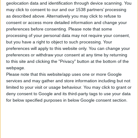
του μεταβολισμού
πρόβλημα που δημιουργεί
geolocation data and identification through device scanning. You
των σακχάρων και
με την εμφάνισή της,
may click to consent to our and our 1538 partners’ processing
as described above. Alternatively you may click to refuse to
των λιπιδίων,
υπάρχει και κίνδυνος
consent or access more detailed information and change your
καθώς και η
δημιουργίας χρόνιας
preferences before consenting.
Please note that some
κατάσταση του
φλεβικής στάσης, στο
processing of your personal data may not require your consent,
θυρεοειδούς
.
τελευταίο της στάδιο
but you have a right to object to such processing. Your
•
Στην καταπολέμηση
preferences will apply to this website only. You can change your
(παγκυτταρίτιδα).
preferences or withdraw your consent at any time by returning
της κυτταρίτιδας,
’ρα είναι απαραίτητη η
to this site and clicking the "Privacy" button at the bottom of the
εκτός από την αγωγή
αντιμετώπισή της με ειδικά
webpage.
με τα κατάλληλα
προϊόντα, όσο είναι
Please note that this website/app uses one or more Google
προϊόντα, πρέπει να
services and may gather and store information including but not
δυνατόν, σε συνδυασμό με
limited to your visit or usage behaviour. You may click to grant or
φροντίζουμε και την
έναν υγιεινό τρόπος
deny consent to Google and its third-party tags to use your data
πρόληψη της
διαβίωσης (άσκηση, όχι
for below specified purposes in below Google consent section.
φλεβικής στάσης,
καθιστική ζωή) και
που επιτυγχάνεται
διατροφής, που αποτελούν
με ανύψωση των
την απαραίτητη
ποδιών, φυσική
προϋπόθεση για τη μείωσή
άσκηση και αποφυγή
ή και την εξάλειψή της σε