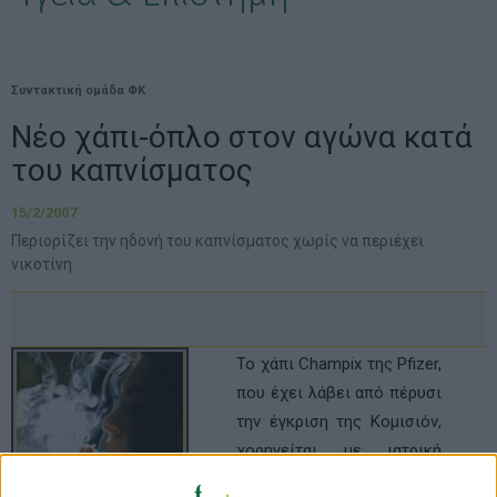
Συντακτική ομάδα ΦΚ
Νέο χάπι-όπλο στον αγώνα κατά
του καπνίσματος
15/2/2007
Περιορίζει την ηδονή του καπνίσματος χωρίς να περιέχει
νικοτίνη
Το χάπι Champix της Pfizer,
που έχει λάβει από πέρυσι
την έγκριση της Κομισιόν,
χορηγείται με ιατρική
συνταγή για θεραπεία