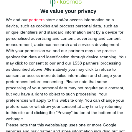
διάρκειας 12 εβδομάδων.
Σύμφωνα με πρόσφατη
We value your privacy
Δεν περιέχει
έρευνα του Πανεπιστημίου
We and our
partners
store and/or access information on a
νικοτίνη, ούτε την
της Οξφόρδης, θεωρείται
device, such as cookies and process personal data, such as
unique identifiers and standard information sent by a device for
υποκαθιστά για
το πιο αποτελεσματικό σε
personalised advertising and content, advertising and content
εκείνους που θέλουν
σχέση με όλα τα υπόλοιπα
measurement, audience research and services development.
να κόψουν το
αντικαπνιστικά
With your permission we and our partners may use precise
κάπνισμα. Όμως, το
σκευάσματα που
geolocation data and identification through device scanning. You
may click to consent to our and our 1538 partners’ processing
νέο χάπι γίνεται
κυκλοφορούν στο εμπόριο
as described above. Alternatively you may click to refuse to
αποδεκτό από
καθώς τριπλασιάζει τις
consent or access more detailed information and change your
διάφορες χώρες του
πιθανότητες απεξάρτησης
preferences before consenting.
Please note that some
κόσμου και είναι ένα
από τη νικοτίνη.
processing of your personal data may not require your consent,
but you have a right to object to such processing. Your
ακόμη όπλο στον
Το φάρμακο λειτουργεί με
preferences will apply to this website only. You can change your
αγώνα κατά του
δύο τρόπους: χάρη στη
preferences or withdraw your consent at any time by returning
καπνίσματος
.
βαρενικλίνη που περιέχει
to this site and clicking the "Privacy" button at the bottom of the
περιορίζει την ηδονή του
webpage.
Please note that this website/app uses one or more Google
καπνίσματος και
μειώνει
services and may gather and store information including but not