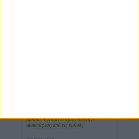
δημοφιλέστερα άρθρα
7/4/2026, 17:25
Memotin: Αποτελεσματικό στην
ανακούφιση από τις εμβοές