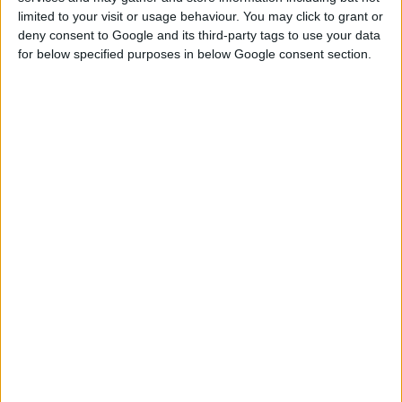
τα στερητικά
limited to your visit or usage behaviour. You may click to grant or
συμπτώματα, τα οποία
deny consent to Google and its third-party tags to use your data
συχνά αποθαρρύνουν
for below specified purposes in below Google consent section.
αυτούς που επιχειρούν
να κόψουν το κάπνισμα
.
Αν κάποιος καπνίζει και
παράλληλα παίρνει το
Champix, μπορεί να
περιορίσει το αίσθημα
ικανοποίησης που
συνδέεται με το κάπνισμα.
Το φάρμακο επηρεάζει
τους ίδιους τους
υποδοχείς του εγκεφάλου
που δεσμεύει η νικοτίνη με
την εισπνοή του καπνού. Η
δράση του προκαλεί την
απελευθέρωση ντοπαμίνης