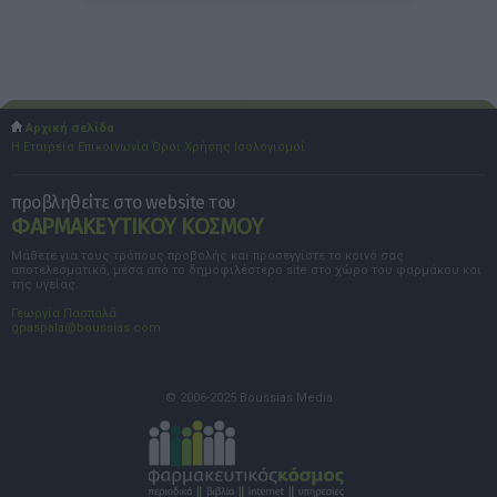
Αρχική σελίδα
Η Εταιρεία
Επικοινωνία
Όροι Χρήσης
Ισολογισμοί
προβληθείτε στο website του
ΦΑΡΜΑΚΕΥΤΙΚΟΥ ΚΟΣΜΟΥ
Μάθετε για τους τρόπους προβολής και προσεγγίστε το κοινό σας
αποτελεσματικά, μέσα από το δημοφιλέστερο site στο χώρο του φαρμάκου και
της υγείας.
Γεωργία Πασπαλά
gpaspala@boussias.com
© 2006-2025 Boussias Media