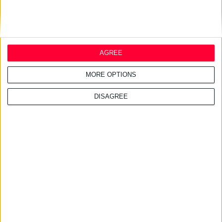
16/12/2008
Υπογονιμότητα και εξωσωματική γονιμοποίηση
Συνέντευξη με το χειρουργό γυναικολόγο-μαιευτήρα Θάνο Παράσχο
AGREE
MORE OPTIONS
DISAGREE
16/12/2008