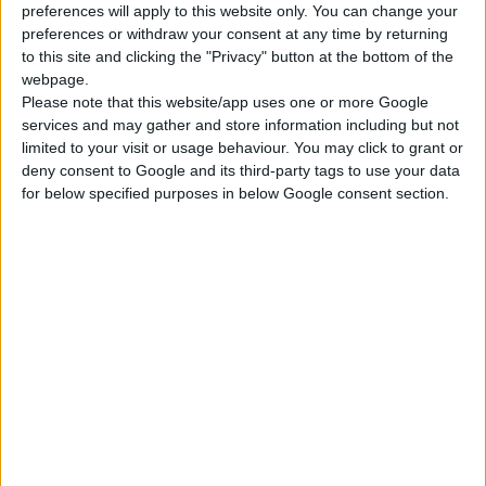
με καρκίνο του μαστού.
preferences will apply to this website only. You can change your
Μπαρμπούνης, έχει
preferences or withdraw your consent at any time by returning
τεθεί σε κλινική
to this site and clicking the "Privacy" button at the bottom of the
Το εμβόλιο περιλαμβάνει
μελέτη στο
webpage.
μια ογκοπρωτεΐνη η οποία
Please note that this website/app uses one or more Google
Νοσοκομείο «’γιος
ονομάζεται HER2/new και
services and may gather and store information including but not
Σάββας».
ανιχνεύεται σε καρκινικά
limited to your visit or usage behaviour. You may click to grant or
Η χορήγηση του
deny consent to Google and its third-party tags to use your data
κύτταρα του μαστού σε
εμβολίου στην Ελλάδα
for below specified purposes in below Google consent section.
μεγάλες ποσότητες στο
έχει ξεκινήσει εδώ κι
20-30% των περιπτώσεων
ένα χρόνο και στη
ή σε μέσες ποσότητες
μελέτη μέχρι σήμερα
στο 60-70% των
έχουν ενταχθεί
περιπτώσεων.
εθελοντικά 80
γυναίκες με καρκίνο
Όπως εξήγησαν οι
του μαστού.
επιστήμονες το εμβόλιο
είναι μίγμα της πρωτεΐνης
αυτής και του
εγκεκριμένου φαρμάκου