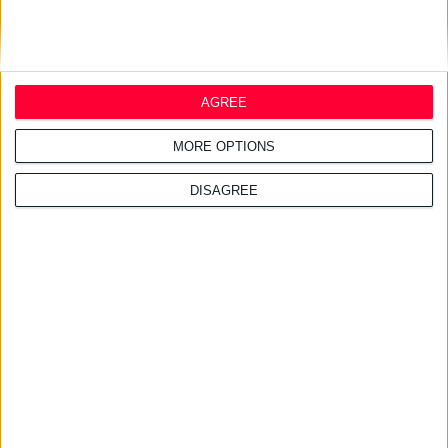
εμβολιάστηκε εμφάνισε
υποτροπή της νόσου.
Ο εμβολιασμός των
AGREE
γυναικών που μετέχουν
στην επιστημονική μελέτη
MORE OPTIONS
γίνεται κάθε μήνα και
DISAGREE
διαρκεί επτά συνολικά
μήνες. Οι γυναίκες
επανέρχονται για εξέταση
σε 6 και 12 μήνες μετά την
ολοκλήρωση των
εμβολιασμών. Συνεπώς ο
ενεργός χρόνος της
μελέτης είναι 18 μήνες. Το
εμβόλιο χορηγείται
ενδοδερμικά στο πάνω