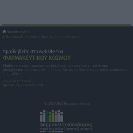
Αρχική σελίδα
Η Εταιρεία
Επικοινωνία
Όροι Χρήσης
Ισολογισμοί
προβληθείτε στο website του
ΦΑΡΜΑΚΕΥΤΙΚΟΥ ΚΟΣΜΟΥ
Μάθετε για τους τρόπους προβολής και προσεγγίστε το κοινό σας
αποτελεσματικά, μέσα από το δημοφιλέστερο site στο χώρο του φαρμάκου και
της υγείας.
Γεωργία Πασπαλά
gpaspala@boussias.com
© 2006-2025 Boussias Media