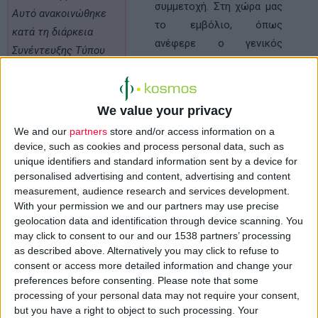
συμμετοχή. Στη χώρα μας
Αυτό ανακοινώθηκε
το εμβόλιο, όπως
κατά τη διάρκεια
ανέφερε ο γενικός
Συνέντευξης Τύπου
γραμματέας της ΕΕΜ και
της
Ελληνικής
πρόεδρος του Συνεδρίου,
Εταιρίας Μαστολογίας
Βασίλης Μπαρμπούνης,
(ΕΕΜ)
, με αφορμή τη
We value your privacy
έχει τεθεί σε κλινική
ου
διοργάνωση του
11
We and our
partners
store and/or access information on a
μελέτη στο
Νοσοκομείο
Πανελληνίου
device, such as cookies and process personal data, such as
«’γιος Σάββας»
.
unique identifiers and standard information sent by a device for
Συνεδρίου
personalised advertising and content, advertising and content
Μαστολογίας
με
Η χορήγηση του
measurement, audience research and services development.
διεθνή συμμετοχή.
With your permission we and our partners may use precise
εμβολίου στην Ελλάδα
Στη χώρα μας το
geolocation data and identification through device scanning. You
έχει ξεκινήσει εδώ κι
may click to consent to our and our 1538 partners’ processing
εμβόλιο, όπως
ένα χρόνο και στη
as described above. Alternatively you may click to refuse to
ανέφερε ο γενικός
μελέτη μέχρι σήμερα
consent or access more detailed information and change your
γραμματέας της ΕΕΜ
preferences before consenting.
Please note that some
έχουν ενταχθεί
και πρόεδρος του
processing of your personal data may not require your consent,
εθελοντικά 80 γυναίκες
but you have a right to object to such processing. Your
Συνεδρίου, Βασίλης