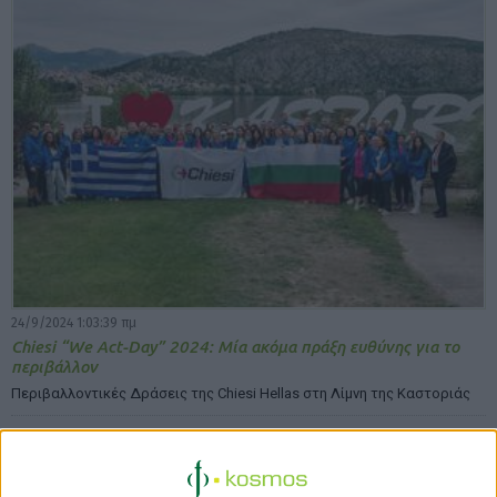
24/9/2024 1:03:39 πμ
Chiesi “We Act-Day” 2024: Μία ακόμα πράξη ευθύνης για το
περιβάλλον
Περιβαλλοντικές Δράσεις της Chiesi Hellas στη Λίμνη της Καστοριάς