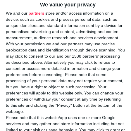
We value your privacy
We and our
partners
store and/or access information on a
device, such as cookies and process personal data, such as
unique identifiers and standard information sent by a device for
personalised advertising and content, advertising and content
measurement, audience research and services development.
With your permission we and our partners may use precise
geolocation data and identification through device scanning. You
may click to consent to our and our 1538 partners’ processing
as described above. Alternatively you may click to refuse to
consent or access more detailed information and change your
24/9/2024 12:54:54 πμ
preferences before consenting.
Please note that some
ΜΕΓΑ: Ρεκόρ πωλήσεων και εξαγωγών το 2023
processing of your personal data may not require your consent,
but you have a right to object to such processing. Your
Η εταιρεία παρουσιάζει ανάπτυξη σε Ελλάδα και εξωτερικό
preferences will apply to this website only. You can change your
preferences or withdraw your consent at any time by returning
to this site and clicking the "Privacy" button at the bottom of the
webpage.
Please note that this website/app uses one or more Google
services and may gather and store information including but not
limited to your visit or usage behaviour. You may click to grant or