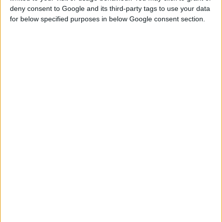
deny consent to Google and its third-party tags to use your data
for below specified purposes in below Google consent section.
23/9/2024 8:13:49 πμ
UNI-PHARMA SA: Χρηματοδοτεί την έρευνα & την καινοτομία
του ΑΠΘ
Και έλαβε τη διάκριση «Τιμής Ένεκεν»