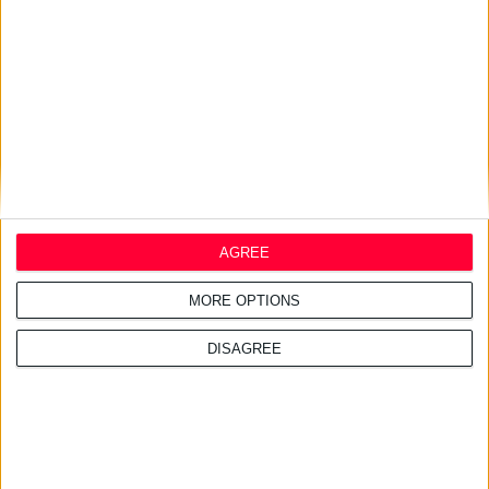
18/9/2024 7:12:40 πμ
ΣΥ.ΦΑ. Θεσσαλονίκης & Θράκης: Σχεδιάζουν κοινές δράσεις για
την επάρκεια των φαρμάκων
AGREE
Στο πλαίσιο της υπάρχουσας συνεργασίας τους
MORE OPTIONS
DISAGREE