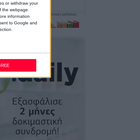
ces or withdraw your
 of the webpage.
ore information
onsent to Google and
ection.
GREE