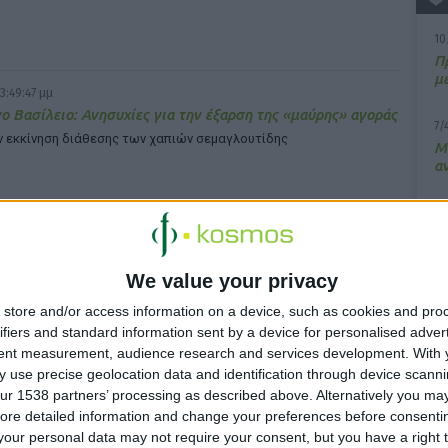
10
Π
μ
3:49:47 μμ
 Βασίλειο: Ανησυχίες για την έξαρση της «μαύρης» αγοράς
7/
ν εκκίνηση διάθεσης των χαπιών σεμαγλουτίδης
M
α
13
Σ
4:24:55 μμ
We value your privacy
15
: Σε ισχύ η δυνατότητα πάγιας εντολής
Κ
store and/or access information on a device, such as cookies and pro
 πληρωμή εισφορών
υ
ifiers and standard information sent by a device for personalised adver
tent measurement, audience research and services development.
With 
 use precise geolocation data and identification through device scanni
ur 1538 partners’ processing as described above. Alternatively you may 
ore detailed information and change your preferences before consenti
our personal data may not require your consent, but you have a right t
3:10:09 μμ