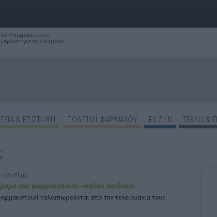
 του Φαρμακευτικού
νημέρωση για το φάρμακο
ΓΕΙΑ & ΕΠΙΣΤΗΜΗ
ΠΟΛΙΤΙΚΗ ΦΑΡΜΑΚΟΥ
ΕΥ ΖΗΝ
ΤΕΧΝΗ & 
ς
ΕΠΙΛΟΓΕΣ ΕΜΦΑΝΙΣΗΣ ΑΡΘΡΩΝ:
 4:24:01 μμ
ρομο του φαρμακοποιού «καλού παιδιού»
 φαρμακοποιοί ταλαιπωρούνται από την τελειομανία τους