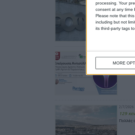
processing. Your pre
Ο ΕΟΦ 
consent at any time b
Έως 18/0
Please note that thi
including but not lim
its third-party tags
2/7/2026 
Peifasy
MORE OPT
αντισύλ
Απευθύν
2/7/2026 
129 κεν
Πολλές ο