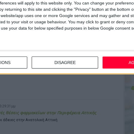
ferences will apply to this website only. You can change your preferen
προσλαμβάνει και πάλι φαρμακοποιούς
y returning to this site and clicking the "Privacy" button at the bottom
7 οι αιτήσεις
s website/app uses one or more Google services and may gather and st
ited to your visit or usage behaviour. You may click to grant or deny c
 to use your data for below specified purposes in below Google consent s
3:30:41 μμ
n Academy: Νέο live webinar για την επείγουσα
IONS
DISAGREE
A
ληψη και τη συμβουλευτική
εται σε φαρμακοποιούς και βοηθούς φαρμακείου
3:29:31 μμ
ές θέσεις φαρμακείων στην Περιφέρεια Αττικής
ι άδειες στην Ανατολική Αττική