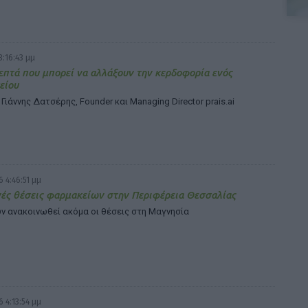
3:16:43 μμ
επτά που μπορεί να αλλάξουν την κερδοφορία ενός
είου
 Γιάννης Δατσέρης, Founder και Managing Director prais.ai
 4:46:51 μμ
ές θέσεις φαρμακείων στην Περιφέρεια Θεσσαλίας
ν ανακοινωθεί ακόμα οι θέσεις στη Μαγνησία
 4:13:54 μμ