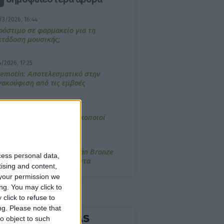
/3/2026, 16:44
ρόστιμο σε φαρμακείο για τη
ετάδοση μουσικής;
4/2026, 17:25
emotin: Αποτελεσματικό στην
νακούφιση από τις εμβοές
/3/2026, 16:05
τα θρανία ξανά οι φαρμακοποιοί
/7/2026, 16:05
ΟRRES: Η συλλογή Aegean Bronze
cess personal data,
ποδέχεται δύο νέα προϊόντα
tising and content,
your permission we
ng. You may click to
click to refuse to
ng.
Please note that
o object to such