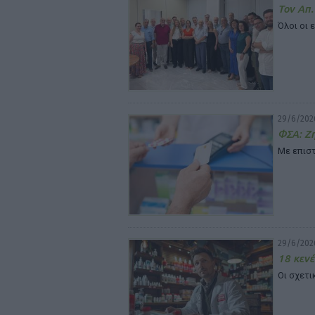
Τον Απ
Όλοι οι 
29/6/2026
ΦΣΑ: Ζ
Με επιστ
29/6/202
18 κενέ
Οι σχετι