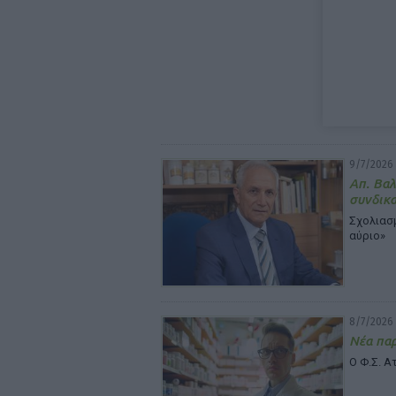
9/7/2026 
Απ. Βαλ
συνδικ
Σχολιασ
αύριο»
8/7/2026 
Νέα παρ
Ο Φ.Σ. Α