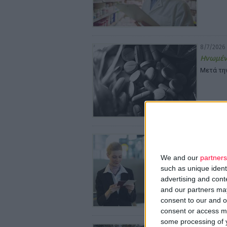
8/7/2026 
Ηνωμένο
Μετά τη
7/7/2026 
ΤΕΑ-ΠΦΣ
We and our
partners
Για την
such as unique ident
advertising and con
and our partners may
consent to our and o
consent or access m
some processing of y
6/7/2026 