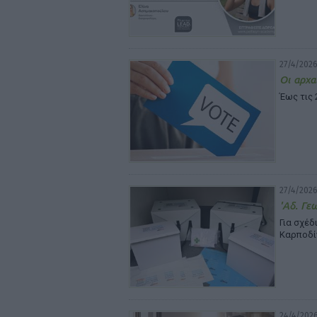
27/4/2026
Οι αρχα
Έως τις
27/4/2026
'Αδ. Γε
Για σχέδ
Καρποδί
24/4/2026