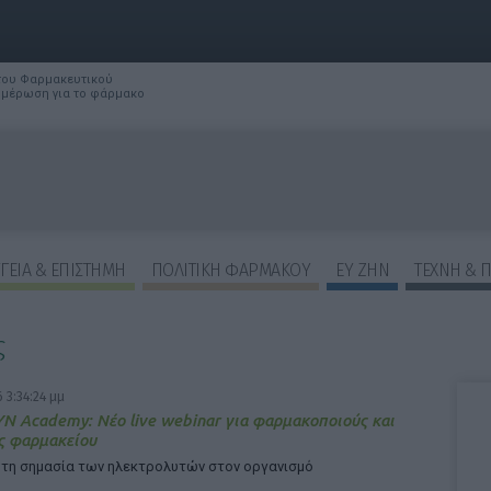
 του Φαρμακευτικού
νημέρωση για το φάρμακο
ΓΕΙΑ & ΕΠΙΣΤΗΜΗ
ΠΟΛΙΤΙΚΗ ΦΑΡΜΑΚΟΥ
ΕΥ ΖΗΝ
ΤΕΧΝΗ & 
ς
ΕΠΙΛΟΓΕΣ ΕΜΦΑΝΙΣΗΣ ΑΡΘΡΩΝ:
 3:34:24 μμ
N Academy: Νέο live webinar για φαρμακοποιούς και
ς φαρμακείου
 τη σημασία των ηλεκτρολυτών στον οργανισμό