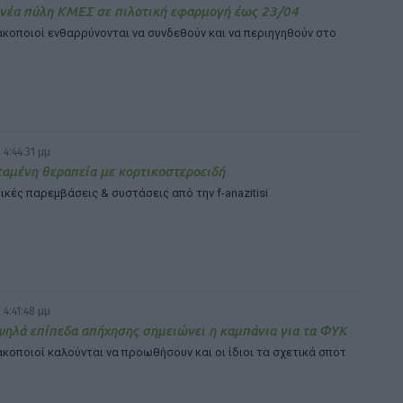
νέα πύλη ΚΜΕΣ σε πιλοτική εφαρμογή έως 23/04
κοποιοί ενθαρρύνονται να συνδεθούν και να περιηγηθούν στο
 4:44:31 μμ
αμένη θεραπεία με κορτικοστεροειδή
κές παρεμβάσεις & συστάσεις από την f-anazitisi
 4:41:48 μμ
ηλά επίπεδα απήχησης σημειώνει η καμπάνια για τα ΦΥΚ
κοποιοί καλούνται να προωθήσουν και οι ίδιοι τα σχετικά σποτ