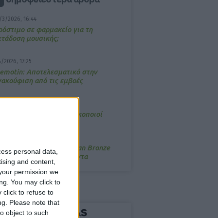
/3/2026, 16:44
ρόστιμο σε φαρμακείο για τη
ετάδοση μουσικής;
4/2026, 17:25
emotin: Αποτελεσματικό στην
νακούφιση από τις εμβοές
/3/2026, 16:05
τα θρανία ξανά οι φαρμακοποιοί
/7/2026, 16:05
ΟRRES: Η συλλογή Aegean Bronze
cess personal data,
ποδέχεται δύο νέα προϊόντα
tising and content,
your permission we
ng. You may click to
click to refuse to
ng.
Please note that
o object to such