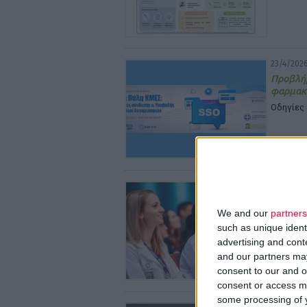
23/4/2026
Προβλήμ
φαρμακ
Οδηγίες 
22/4/2026
4,1 εκα
Αυστρα
We and our
partners
such as unique ident
Τα παρέχ
advertising and con
and our partners may
consent to our and o
consent or access m
some processing of y
21/4/2026