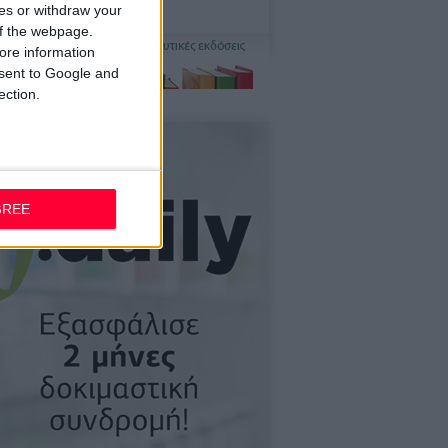
ces or withdraw your
 of the webpage.
ore information
onsent to Google and
ection.
GREE