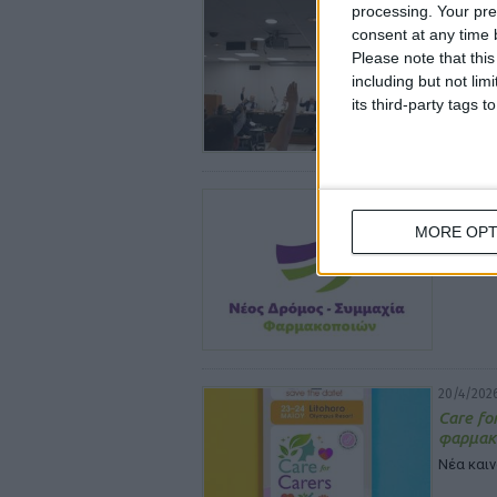
processing. Your pre
Ιδιοκτη
consent at any time b
Προεδρ
Please note that thi
Το ψήφισ
including but not lim
its third-party tags
20/4/2026
Νέος Δρ
MORE OPT
Απάντησ
φαρμάκ
20/4/2026
Care fo
φαρμακ
Νέα και