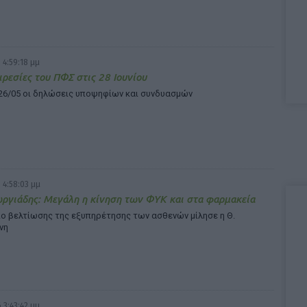
 4:59:18 μμ
ιρεσίες του ΠΦΣ στις 28 Ιουνίου
 26/05 οι δηλώσεις υποψηφίων και συνδυασμών
 4:58:03 μμ
ωργιάδης: Μεγάλη η κίνηση των ΦΥΚ και στα φαρμακεία
ιο βελτίωσης της εξυπηρέτησης των ασθενών μίλησε η Θ.
νη
 3:43:42 μμ