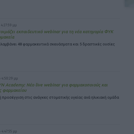
 4:27:59 μμ
οιμάζει εκπαιδευτικό webinar για τη νέα κατηγορία ΦΥΚ
ρμακεία
λαμβάνει 48 φαρμακευτικά σκευάσματα και 5 δραστικές ουσίες
 4:50:29 μμ
N Academy: Νέο live webinar για φαρμακοποιούς και
ς φαρμακείου
 προσέγγιση στις ανάγκες στοματικής υγείας ανά ηλικιακή ομάδα
 4:47:55 μμ