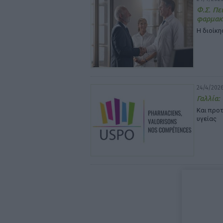
Φ.Σ. Πε
φαρμακ
Η διοίκη
24/4/2026
Γαλλία:
Και προτ
υγείας