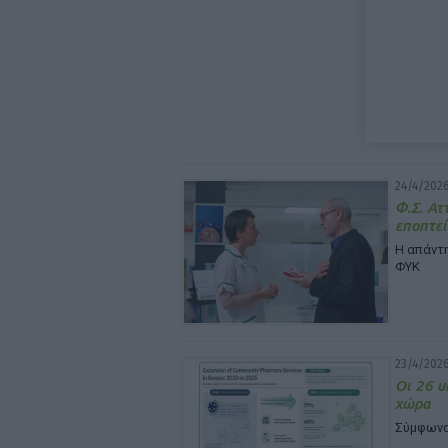
24/4/2026
Φ.Σ. Ατ
εποπτεί
Η απάντ
ΦΥΚ
23/4/2026
Οι 26 υ
χώρα
Σύμφωνα