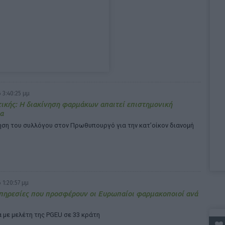
 3:40:25 μμ
τικής: Η διακίνηση φαρμάκων απαιτεί επιστημονική
α
ηση του συλλόγου στον Πρωθυπουργό για την κατ’οίκον διανομή
 1:20:57 μμ
πηρεσίες που προσφέρουν οι Ευρωπαίοι φαρμακοποιοί ανά
 με μελέτη της PGEU σε 33 κράτη