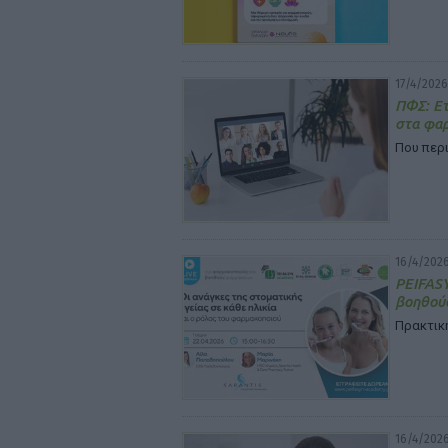
17/4/2026
ΠΦΣ: Ετ
στα φα
Που περι
16/4/2026
PEIFASY
βοηθού
Πρακτική
16/4/2026