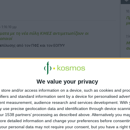
10
Π
μ
 1:16:10 μμ
ατα με τη νέα πύλη ΚΜΕΣ αντιμετωπίζουν οι
7/
οποιοί
M
επίλυσης από τον ΠΦΣ και τον ΕΟΠΥΥ
α
13
Σ
 3:41:18 μμ
We value your privacy
15
τ. δολάρια στους κοινοτικούς φαρμακοποιούς της Δυτικής
Κ
λίας
store and/or access information on a device, such as cookies and pro
υ
ifiers and standard information sent by a device for personalised adver
ει η κυβέρνηση για την εκπαίδευσή τους
tent measurement, audience research and services development.
With 
 use precise geolocation data and identification through device scanni
ur 1538 partners’ processing as described above. Alternatively you may 
ore detailed information and change your preferences before consenti
our personal data may not require your consent, but you have a right t
 4:34:55 μμ