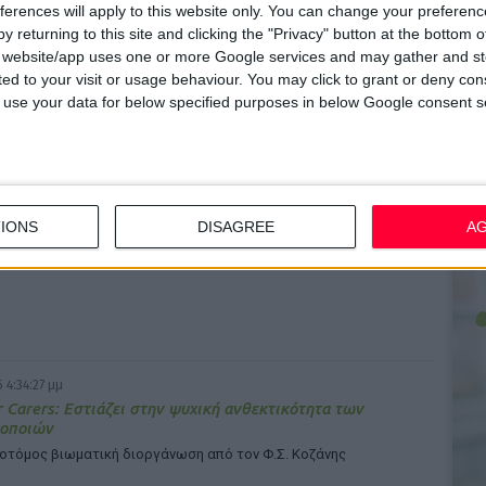
ferences will apply to this website only. You can change your preferen
σιακό φαρμακείων: Έρχονται απεργίες αν αλλάξει το
y returning to this site and clicking the "Privacy" button at the bottom
ικό Διάταγμα
s website/app uses one or more Google services and may gather and st
μα της Γενικής Συνέλευσης του ΠΦΣ
ited to your visit or usage behaviour. You may click to grant or deny c
 to use your data for below specified purposes in below Google consent s
 4:35:46 μμ
όμος - Συμμαχία Φαρμακοποιών: Η υγεία δεν είναι logistics
IONS
DISAGREE
A
η στις δηλώσεις του πρωθυπουργού περί κατ’ οίκον διανομής
ων
 4:34:27 μμ
r Carers: Εστιάζει στην ψυχική ανθεκτικότητα των
οποιών
νοτόμος βιωματική διοργάνωση από τον Φ.Σ. Κοζάνης