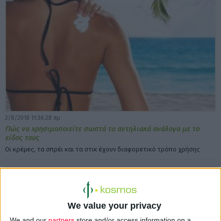
2/8/2018 11:36:28 πμ
Πώς να χρησιμοποιείτε σωστά τα αντηλιακά ανάλογα με το
είδος τους
Οι κρέμες, τα σπρέι και τα στικ έχουν διαφορετικό τρόπο χρήσης
We value your privacy
We and our
partners
store and/or access information on a