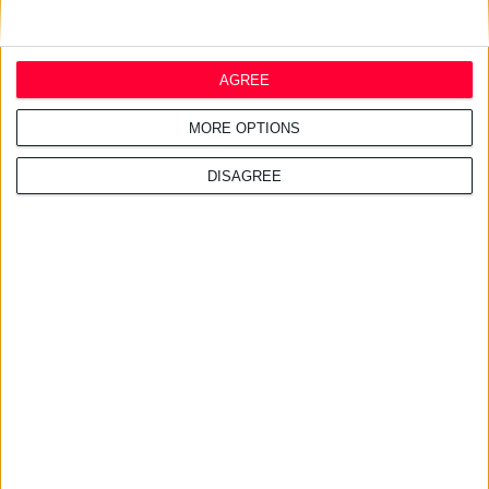
Ιδρώνετε στο κεφάλι ή στα χέρια;
Ενημερωθείτε για την υπεριδρωσία και αντιμετωπίστε την
AGREE
MORE OPTIONS
DISAGREE
8/5/2018 2:05:13 μμ
7 λόγοι για τους οποίους δεν πρέπει να καθυστερεί η θεραπεία
για την ακμή
Οι δερματικές βλάβες δεν υποχωρούν μόνο με καθαρισμό και