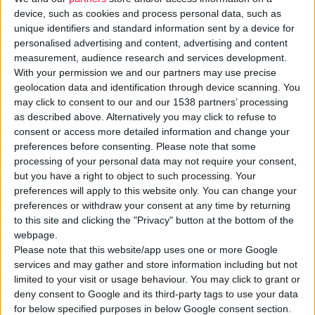
device, such as cookies and process personal data, such as
unique identifiers and standard information sent by a device for
personalised advertising and content, advertising and content
measurement, audience research and services development.
With your permission we and our partners may use precise
geolocation data and identification through device scanning. You
may click to consent to our and our 1538 partners’ processing
as described above. Alternatively you may click to refuse to
consent or access more detailed information and change your
1/8/2018 3:26:52 μμ
preferences before consenting.
Please note that some
Πώς να ενισχύσετε το φυσικό σας κολλαγόνο
processing of your personal data may not require your consent,
Θα έχετε πιο νεανικό δέρμα και ξεκούραστη όψη
but you have a right to object to such processing. Your
preferences will apply to this website only. You can change your
preferences or withdraw your consent at any time by returning
to this site and clicking the "Privacy" button at the bottom of the
webpage.
Please note that this website/app uses one or more Google
services and may gather and store information including but not
limited to your visit or usage behaviour. You may click to grant or
deny consent to Google and its third-party tags to use your data
for below specified purposes in below Google consent section.