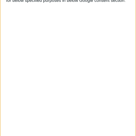
for below specified purposes in below Google consent section.
10/12/2019 4:03:55 μμ
Εξελίξεις στη δερμοκοσμητολογία & νέα πατενταρισμένα μόρια
Πώς διασφαλίζονται η καταλληλότητα και η αποτελεσματικότητα των
καλλυντικών