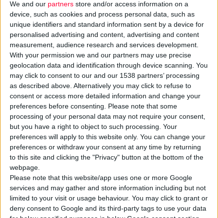
We and our
partners
store and/or access information on a
device, such as cookies and process personal data, such as
unique identifiers and standard information sent by a device for
personalised advertising and content, advertising and content
measurement, audience research and services development.
With your permission we and our partners may use precise
geolocation data and identification through device scanning. You
may click to consent to our and our 1538 partners’ processing
as described above. Alternatively you may click to refuse to
consent or access more detailed information and change your
preferences before consenting.
Please note that some
13/5/2020 3:10:50 μμ
COVID-19: Το αποτύπωμα που αφήνει στο δέρμα και τι πρέπει
processing of your personal data may not require your consent,
να προσέχει ο φαρμακοποιός
but you have a right to object to such processing. Your
preferences will apply to this website only. You can change your
Γράφει ο Δρ. Χρήστος Στάμου, δερματολόγος - αφροδισιολόγος
preferences or withdraw your consent at any time by returning
to this site and clicking the "Privacy" button at the bottom of the
webpage.
Please note that this website/app uses one or more Google
services and may gather and store information including but not
limited to your visit or usage behaviour. You may click to grant or
deny consent to Google and its third-party tags to use your data