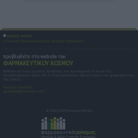
Αρχική σελίδα
Η Εταιρεία
Επικοινωνία
Όροι Χρήσης
Ισολογισμοί
προβληθείτε στο website του
ΦΑΡΜΑΚΕΥΤΙΚΟΥ ΚΟΣΜΟΥ
Μάθετε για τους τρόπους προβολής και προσεγγίστε το κοινό σας
αποτελεσματικά, μέσα από το δημοφιλέστερο site στο χώρο του φαρμάκου και
της υγείας.
Γεωργία Πασπαλά
gpaspala@boussias.com
© 2006-2025 Boussias Media