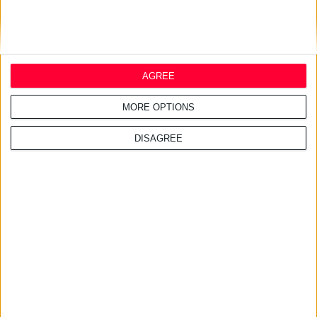
21/11/2018 12:06:39 μμ
AGREE
Το ιδανικό μακιγιάζ για τις ξανθές με καστανά μάτια
Για πιο νεανική εμφάνιση και ισορροπημένο αποτέλεσμα!
MORE OPTIONS
DISAGREE