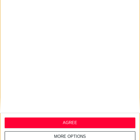
10/6/2026 4:48:01 μμ
Πώς η Disney «συμμετέχει»
στον χώρο της υγείας;
3/6/2026 4:16:55 μμ
Σε καμπάνια φαρμακευτικής
εταιρείας και ο Ryan Reynolds
29/5/2026 4:36:08 μμ
ΣΥΦΑΚ: Στηρίζει το 6ο
Φεστιβάλ Ξεχασμένου
AGREE
Παιχνιδιού στο Ηράκλειο
MORE OPTIONS