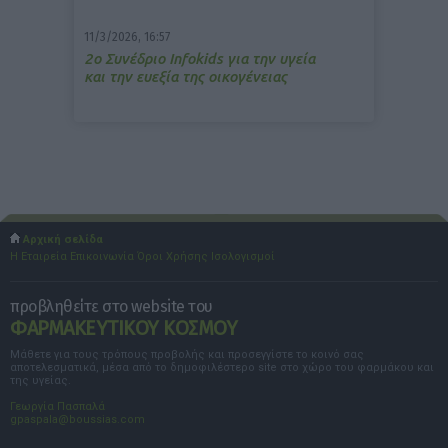
11/3/2026, 16:57
2ο Συνέδριο Infokids για την υγεία
και την ευεξία της οικογένειας
Αρχική σελίδα
Η Εταιρεία
Επικοινωνία
Όροι Χρήσης
Ισολογισμοί
προβληθείτε στο website του
ΦΑΡΜΑΚΕΥΤΙΚΟΥ ΚΟΣΜΟΥ
Μάθετε για τους τρόπους προβολής και προσεγγίστε το κοινό σας
αποτελεσματικά, μέσα από το δημοφιλέστερο site στο χώρο του φαρμάκου και
της υγείας.
Γεωργία Πασπαλά
gpaspala@boussias.com