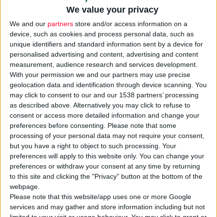
We value your privacy
We and our
partners
store and/or access information on a
device, such as cookies and process personal data, such as
unique identifiers and standard information sent by a device for
personalised advertising and content, advertising and content
Οι
πονοκέφαλοι
τάσης, ο πόνος στον αυχένα και στη μέση
measurement, audience research and services development.
είναι συχνά συμπτώματα που προέρχονται από τις έντονες
With your permission we and our partners may use precise
καθημερινές υποχρεώσεις των γυναικών και των
μαμάδων
. Τα
geolocation data and identification through device scanning. You
στοιχεία, που δημοσιεύει η
Reckitt
με αφορμή την
Παγκόσμια
may click to consent to our and our 1538 partners’ processing
Ημέρα της Μητέρας,
επιβεβαιώνουν αυτήν την
as described above. Alternatively you may click to refuse to
consent or access more detailed information and change your
πραγματικότητα:
preferences before consenting.
Please note that some
processing of your personal data may not require your consent,
1 στις 6 γυναίκες βιώνει σοβαρό πόνο κάθε ημέρα.
but you have a right to object to such processing. Your
Οι γυναίκες πονούν πιο συχνά και πιο έντονα συγκριτικά με
preferences will apply to this website only. You can change your
τους άνδρες, γεγονός που η επιστήμη αναγνωρίζει ως
preferences or withdraw your consent at any time by returning
to this site and clicking the "Privacy" button at the bottom of the
βιολογική πραγματικότητα, όχι αδυναμία.
webpage.
Ωστόσο, 1 στις 2 γυναίκες αισθάνεται ότι ο πόνος της
Please note that this website/app uses one or more Google
services and may gather and store information including but not
αγνοείται ή παραβλέπεται εξαιτίας του φύλου της.
limited to your visit or usage behaviour. You may click to grant or