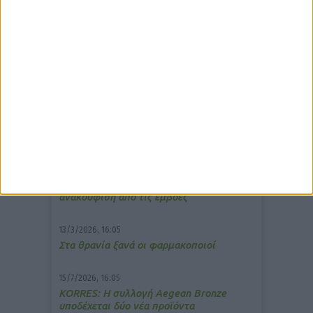
δημοφιλέστερα άρθρα
7/4/2026, 17:25
Memotin: Αποτελεσματικό στην
ανακούφιση από τις εμβοές
13/3/2026, 16:05
Στα θρανία ξανά οι φαρμακοποιοί
15/7/2026, 16:05
ΚΟRRES: Η συλλογή Aegean Bronze
υποδέχεται δύο νέα προϊόντα