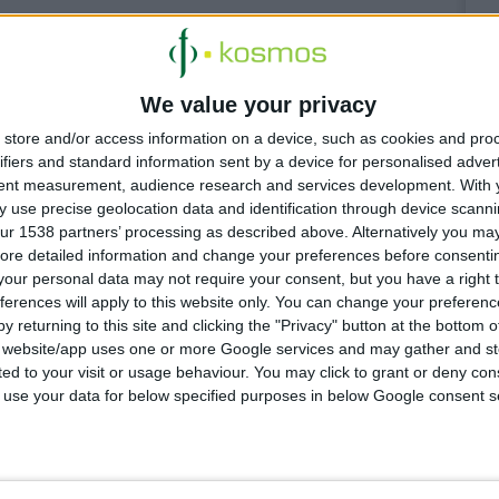
για παιδιά
We value your privacy
υ 1 και 2 από
store and/or access information on a device, such as cookies and pro
ifiers and standard information sent by a device for personalised adver
tent measurement, audience research and services development.
With 
 use precise geolocation data and identification through device scanni
ιαφημίζουν
ur 1538 partners’ processing as described above. Alternatively you may 
ore detailed information and change your preferences before consenti
 με απόφαση
our personal data may not require your consent, but you have a right t
ferences will apply to this website only. You can change your preferen
y returning to this site and clicking the "Privacy" button at the bottom
s website/app uses one or more Google services and may gather and st
ited to your visit or usage behaviour. You may click to grant or deny c
 to use your data for below specified purposes in below Google consent s