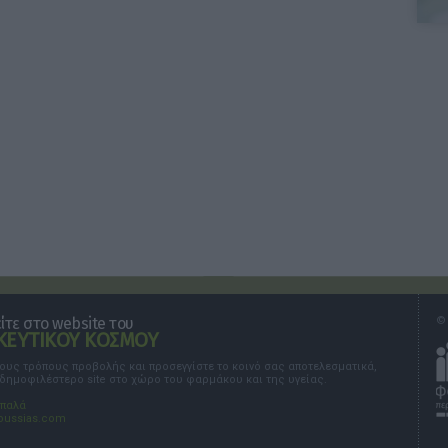
τε στο website του
© 
ΕΥΤΙΚΟΥ ΚΟΣΜΟΥ
τους τρόπους προβολής και προσεγγίστε το κοινό σας αποτελεσματικά,
 δημοφιλέστερο site στο χώρο του φαρμάκου και της υγείας.
σπαλά
oussias.com