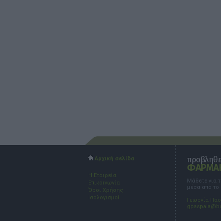
προβληθεί
Αρχική σελίδα
ΦΑΡΜΑΚ
Η Εταιρεία
Μάθετε για 
Επικοινωνία
μέσα από το
Όροι Χρήσης
Ισολογισμοί
Γεωργία Πα
gpaspala@b