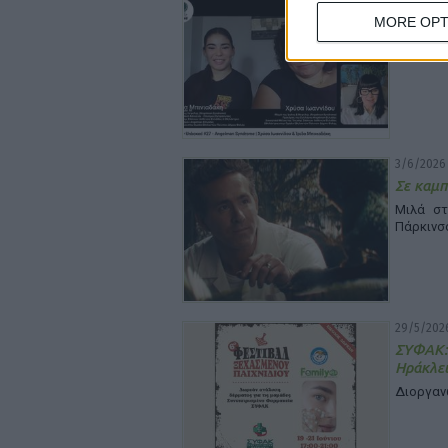
19/6/2026
MORE OPT
Η ιστορ
Μια δια
3/6/2026 
Σε καμπ
Μιλά στ
Πάρκινσ
29/5/2026
ΣΥΦΑΚ:
Ηράκλε
Διοργαν