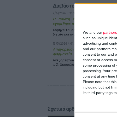
Διαβάστε επίσης
2/6/2026 3:30:20 μμ
Η πρώτη εισπνεόμενη ινσουλίνη 
εγκρίθηκε στις ΗΠΑ
Χορηγείται σε ασθενείς με διαβήτη τύπο
We and our
partners
6 ετών και άνω
such as unique ident
advertising and con
13/5/2026 4:01:57 μμ
and our partners may
Απαγορεύονται τα βίντεο που δ
φαρμακεία
consent to our and o
consent or access m
Ανεξαρτήτου περιεχομένου σύμφωνα
Φ.Σ. Θεσσαλονίκης
some processing of y
processing. Your pre
consent at any time b
Please note that thi
including but not lim
its third-party tags
Σχετικά άρθρα