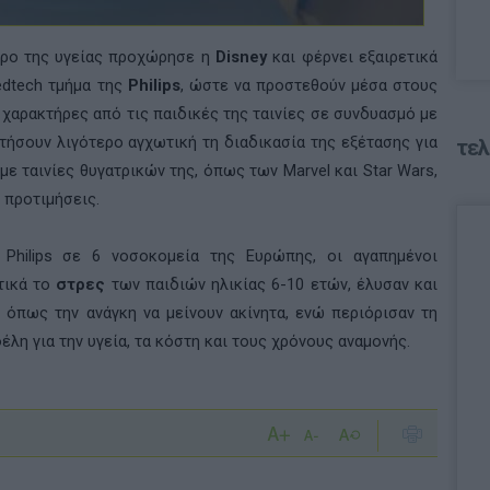
ώρο της υγείας προχώρησε η
Disney
και φέρνει εξαιρετικά
dtech
τμήμα της
Philips
, ώστε να προστεθούν μέσα στους
 χαρακτήρες από τις παιδικές της ταινίες σε συνδυασμό με
τήσουν λιγότερο αγχωτική τη διαδικασία της εξέτασης για
τελ
ι με ταινίες θυγατρικών της, όπως των
Marvel
και
Star
Wars
,
 προτιμήσεις.
η
Philips
σε 6 νοσοκομεία της Ευρώπης, οι αγαπημένοι
τικά το
στρες
των παιδιών ηλικίας 6-10 ετών, έλυσαν και
 όπως την ανάγκη να μείνουν ακίνητα, ενώ περιόρισαν τη
λη για την υγεία, τα κόστη και τους χρόνους αναμονής.