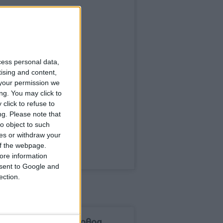
cess personal data,
tising and content,
your permission we
ng. You may click to
click to refuse to
ng.
Please note that
o object to such
ces or withdraw your
 of the webpage.
ore information
onsent to Google and
ection.
δημοφιλέστερα άρθρα