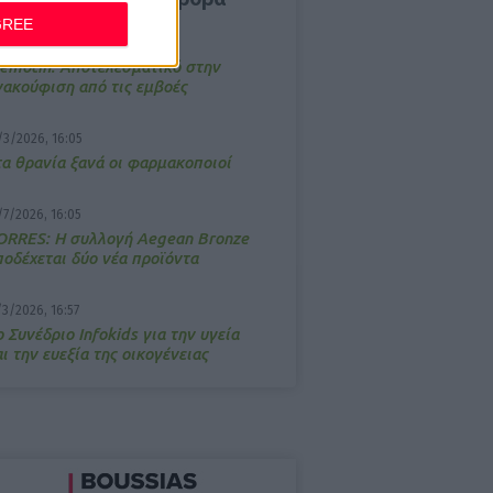
GREE
4/2026, 17:25
emotin: Αποτελεσματικό στην
νακούφιση από τις εμβοές
/3/2026, 16:05
τα θρανία ξανά οι φαρμακοποιοί
/7/2026, 16:05
ΟRRES: Η συλλογή Aegean Bronze
ποδέχεται δύο νέα προϊόντα
/3/2026, 16:57
 Συνέδριο Infokids για την υγεία
ι την ευεξία της οικογένειας