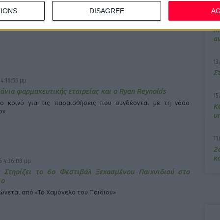
 4:24:08 μμ
IONS
DISAGREE
A
ία της Χρύσας, της Ίριδας και της Νεφέλης
7/
δρομή δύναμης, αγάπης και κοινωνικής προσφοράς
M
α
13
Σ
4:16:55 μμ
άνια φαρμακευτικής εταιρείας και ο Ryan Reynolds
15
ο κοινό για τις παραισθήσεις που συνδέονται με τη νόσο
Κ
ον
υ
11
2ο
κα
 4:36:08 μμ
 Στηρίζει το 6ο Φεστιβάλ Ξεχασμένου Παιχνιδιού στο
ιο
ώνεται από «Το Χαμόγελο του Παιδιού»