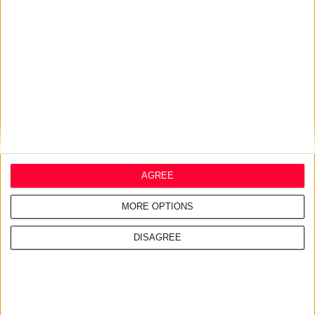
17/2/2025 4:46:29 μμ
H Φαρμασέρβ-Lilly ανακοινώνει μείωση της Λιανικής Τιμής του
Mounjaro 2.5mg (τιρζεπατίδη)
AGREE
Το φάρμακο δεν αποζημιώνεται από τα ασφαλιστικά ταμεία
MORE OPTIONS
DISAGREE