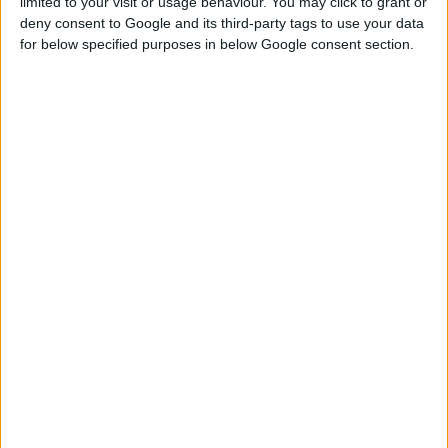
limited to your visit or usage behaviour. You may click to grant or
deny consent to Google and its third-party tags to use your data
for below specified purposes in below Google consent section.
24/2/2025 4:47:08 μμ
Στρατηγική Συνεργασία ΣΥ.ΦΑ. Θεσσαλονίκης & Κρήτης
Νέες προοπτικές για τα μέλη και τη φαρμακευτική κοινότητα