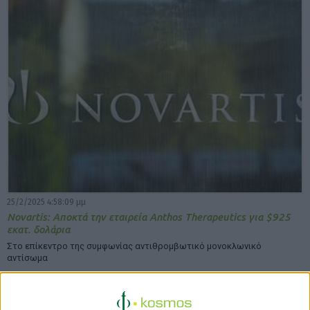
25/2/2025 4:58:09 μμ
Novartis: Αποκτά την εταιρεία Anthos Therapeutics για $925
εκατ. δολάρια
Στο επίκεντρο της συμφωνίας αντιθρομβωτικό μονοκλωνικό
αντίσωμα