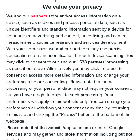
We value your privacy
We and our
partners
store and/or access information on a
device, such as cookies and process personal data, such as
unique identifiers and standard information sent by a device for
personalised advertising and content, advertising and content
measurement, audience research and services development.
With your permission we and our partners may use precise
geolocation data and identification through device scanning. You
may click to consent to our and our 1538 partners’ processing
as described above. Alternatively you may click to refuse to
consent or access more detailed information and change your
preferences before consenting.
Please note that some
24/2/2025 4:57:46 μμ
processing of your personal data may not require your consent,
H RAFARM πιστοποιήθηκε ως Great Place to Work®
but you have a right to object to such processing. Your
Το εργασιακό της περιβάλλον προάγει την εμπιστοσύνη, την
preferences will apply to this website only. You can change your
ακεραιότητα, την αίσθηση κοινότητας
preferences or withdraw your consent at any time by returning
to this site and clicking the "Privacy" button at the bottom of the
webpage.
Please note that this website/app uses one or more Google
services and may gather and store information including but not