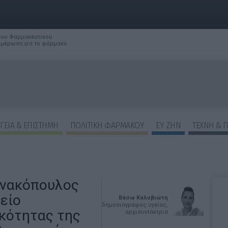
 του Φαρμακευτικού
νημέρωση για το φάρμακο
ΓΕΙΑ & ΕΠΙΣΤΗΜΗ
ΠΟΛΙΤΙΚΗ ΦΑΡΜΑΚΟΥ
ΕΥ ΖΗΝ
ΤΕΧΝΗ & 
αννακόπουλος
είο
Βάσω Καλυβιώτη
δημοσιογράφος υγείας,
κότητας της
αρχισυντάκτρια