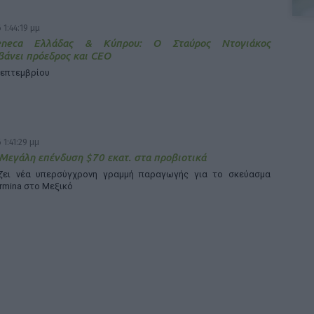
 1:44:19 μμ
Zeneca Ελλάδας & Κύπρου: Ο Σταύρος Ντογιάκος
άνει πρόεδρος και CEO
Σεπτεμβρίου
 1:41:29 μμ
 Μεγάλη επένδυση $70 εκατ. στα προβιοτικά
άζει νέα υπερσύγχρονη γραμμή παραγωγής για το σκεύασμα
rmina στο Μεξικό