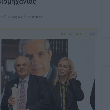
βιομηχανίας
είο Εικόνας & Φήμης στο 4ο