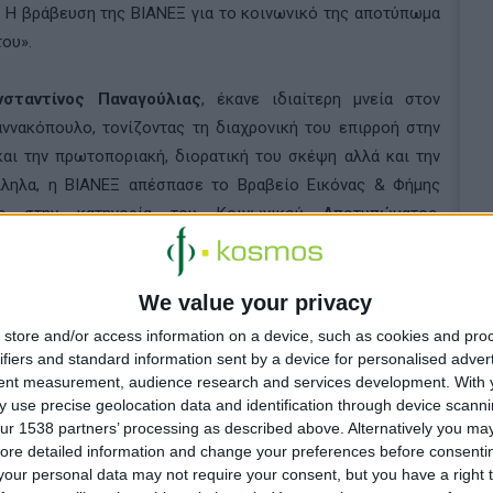
α. Η βράβευση της ΒΙΑΝΕΞ για το κοινωνικό της αποτύπωμα
του».
σταντίνος Παναγούλιας
, έκανε ιδιαίτερη μνεία στον
ιαννακόπουλο, τονίζοντας τη διαχρονική του επιρροή στην
αι την πρωτοποριακή, διορατική του σκέψη αλλά και την
άλληλα, η ΒΙΑΝΕΞ απέσπασε το Βραβείο Εικόνας & Φήμης
ίας στην κατηγορία του Κοινωνικού Αποτυπώματος,
α της εταιρείας για ποιότητα και προσφορά στο κοινωνικό
We value your privacy
αναγούλιας συμμετείχε σε μια ιδιαίτερα ενδιαφέρουσα
store and/or access information on a device, such as cookies and pro
μη από την Καινοτομία, τις Επενδύσεις και την ΕΚΕ». Στην
ifiers and standard information sent by a device for personalised adver
tent measurement, audience research and services development.
With 
αφοροποιημένο
χαρτοφυλάκιο
προϊόντων του Ομίλου, το
 use precise geolocation data and identification through device scanni
 με την ιατρική και φαρμακευτική κοινότητα όσο και με το
ur 1538 partners’ processing as described above. Alternatively you may 
των ΜΗΣΥΦΑ. Επιπλέον, επισήμανε τον σημαντικό όγκο
ore detailed information and change your preferences before consenti
γονται ή διακινούνται από τον Όμιλο, φτάνοντας το 15%
our personal data may not require your consent, but you have a right t