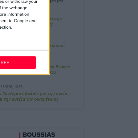
ces or withdraw your
 of the webpage.
4/2026, 17:25
ore information
emotin: Αποτελεσματικό στην
onsent to Google and
νακούφιση από τις εμβοές
ection.
/3/2026, 16:05
τα θρανία ξανά οι φαρμακοποιοί
/7/2026, 16:05
GREE
ΟRRES: Η συλλογή Aegean Bronze
ποδέχεται δύο νέα προϊόντα
/3/2026, 16:57
 Συνέδριο Infokids για την υγεία
ι την ευεξία της οικογένειας