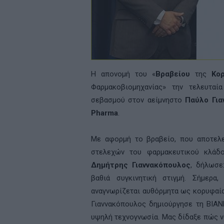
Η απονομή του «
Βραβείου
της
Κο
Φαρμακοβιομηχανίας» την τελευταί
σεβασμού στον αείμνηστο
Παύλο Για
Pharma
.
Με αφορμή το βραβείο, που αποτελε
στελεχών του φαρμακευτικού κλάδ
Δημήτρης Γιαννακόπουλος
, δήλωσε
βαθιά συγκινητική στιγμή. Σήμερα
αναγνωρίζεται αυθόρμητα ως κορυφαία
Γιαννακόπουλος δημιούργησε τη ΒΙΑΝ
υψηλή τεχνογνωσία. Μας δίδαξε πώς ν