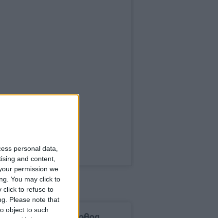
cess personal data,
tising and content,
your permission we
ng. You may click to
click to refuse to
ng.
Please note that
o object to such
δημοφιλέστερα άρθρα