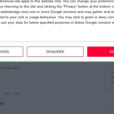
ferences will apply to this website only. You can change your preferen
ικείμενη έναρξη του νέου ερευνητικού κέντρου στην Πάτρα
y returning to this site and clicking the "Privacy" button at the bottom
ινωνική προσφορά της ΒΙΑΝΕΞ μέσω του Ιδρύματος Παύλος
7/
s website/app uses one or more Google services and may gather and st
M
ited to your visit or usage behaviour. You may click to grant or deny c
α
 to use your data for below specified purposes in below Google consent s
13
Σ
15
IONS
DISAGREE
A
Κ
υ
dol προωθεί
11
2ο
κα
 για τους
ΙΑΝ