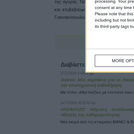
processing. Your pre
της αγοράς. Τέλος, ανακοίνωσε την επ
consent at any time b
και επιβεβαίωσε τη συνεχιζόμενη κο
Please note that thi
Γιαννακόπουλος.
including but not lim
its third-party tags
MORE OPT
Διαβάστε επίσης
27/7/2026 3:48:25 μμ
Haleon: Νέα καμπάνια για το Pana
την επιστημονική καθοδήγηση
Με τίτλο: «Μην παίζεις με τον πόνο σου»
24/7/2026 10:23:43 πμ
HYDRAFIZZ: Μέγιστη ενυδάτωση
αθλητές της καθημερινότητας
Νέα σειρά από τις εταιρείες ΒΙΑΝΕΞ & Β