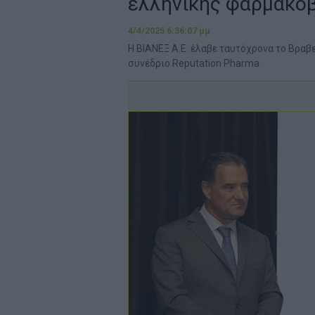
ελληνικής φαρμακο
4/4/2025 6:36:07 μμ
Η ΒΙΑΝΕΞ Α.Ε. έλαβε ταυτόχρονα το Βραβ
συνέδριο Reputation Pharma