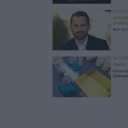
24/7/2026
Astra
αναλαμβ
Από 1η 
24/7/2026
Opella:
Εγκαινι
Enteroge