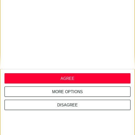
24/7/2026 1:41:29 μμ
Opella: Μεγάλη επένδυση $70
εκατ. στα προβιοτικά
AGREE
MORE OPTIONS
DISAGREE