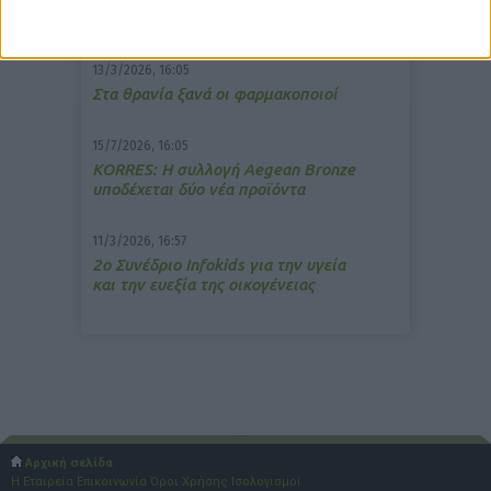
ανακούφιση από τις εμβοές
13/3/2026, 16:05
Στα θρανία ξανά οι φαρμακοποιοί
15/7/2026, 16:05
ΚΟRRES: Η συλλογή Aegean Bronze
υποδέχεται δύο νέα προϊόντα
11/3/2026, 16:57
2ο Συνέδριο Infokids για την υγεία
και την ευεξία της οικογένειας
Αρχική σελίδα
Η Εταιρεία
Επικοινωνία
Όροι Χρήσης
Ισολογισμοί