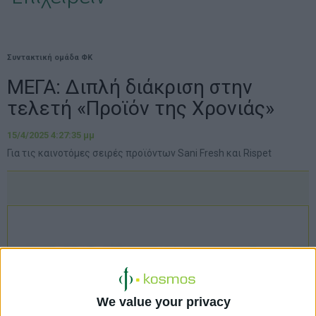
Συντακτική ομάδα ΦΚ
ΜΕΓΑ: Διπλή διάκριση στην
τελετή «Προϊόν της Χρονιάς»
15/4/2025 4:27:35 μμ
Για τις καινοτόμες σειρές προϊόντων Sani Fresh και Rispet
We value your privacy