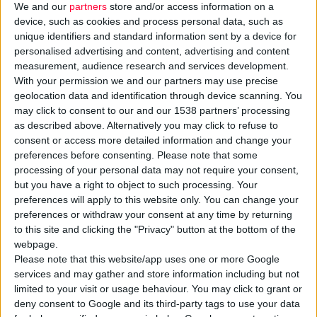
We and our
partners
store and/or access information on a
device, such as cookies and process personal data, such as
unique identifiers and standard information sent by a device for
personalised advertising and content, advertising and content
measurement, audience research and services development.
With your permission we and our partners may use precise
geolocation data and identification through device scanning. You
Η
ΜΕΓΑ
βραβεύτηκε από τον διεθνή θεσμό
«Προϊόν της
may click to consent to our and our 1538 partners’ processing
Χρονιάς»
για τις νέες, καινοτόμες σειρές προϊόντων Sani
as described above. Alternatively you may click to refuse to
Fresh και Rispet.
consent or access more detailed information and change your
preferences before consenting.
Please note that some
processing of your personal data may not require your consent,
Τα προϊόντα
Sani Sensitive Fresh,
με πρωτοποριακή
but you have a right to object to such processing. Your
τεχνολογία Fresh, προσφέρουν συνδυαστικά όχι μόνο
preferences will apply to this website only. You can change your
εξαιρετική απορροφητικότητα, αλλά και μια απίστευτη αίσθηση
preferences or withdraw your consent at any time by returning
φρεσκάδας που διαρκεί. Ο ειδικός πυρήνας τους εγκλωβίζει
to this site and clicking the "Privacy" button at the bottom of the
webpage.
τις δυσάρεστες οσμές, χρησιμοποιώντας την τεχνολογία
Please note that this website/app uses one or more Google
Odour Control από τα εργαστήρια Olfasense της Γερμανίας, για
services and may gather and store information including but not
επιστημονικά αποδεδειγμένο περιορισμό των οσμών έως και
limited to your visit or usage behaviour. You may click to grant or
8 ώρες. Παράλληλα, το διακριτικό άρωμα εξασφαλίζει αίσθηση
deny consent to Google and its third-party tags to use your data