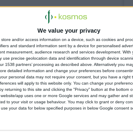
We value your privacy
store and/or access information on a device, such as cookies and pro
ifiers and standard information sent by a device for personalised adver
tent measurement, audience research and services development.
With 
Μνημόνιο
 use precise geolocation data and identification through device scanni
dation
ur 1538 partners’ processing as described above. Alternatively you may 
 την ψηφιακή
ore detailed information and change your preferences before consenti
our personal data may not require your consent, but you have a right t
ferences will apply to this website only. You can change your preferen
omarin Mini
y returning to this site and clicking the "Privacy" button at the bottom
s website/app uses one or more Google services and may gather and st
ακτικό και
ited to your visit or usage behaviour. You may click to grant or deny c
 to use your data for below specified purposes in below Google consent s