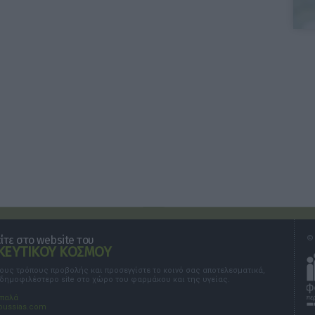
τε στο website του
© 
ΕΥΤΙΚΟΥ ΚΟΣΜΟΥ
τους τρόπους προβολής και προσεγγίστε το κοινό σας αποτελεσματικά,
 δημοφιλέστερο site στο χώρο του φαρμάκου και της υγείας.
σπαλά
oussias.com