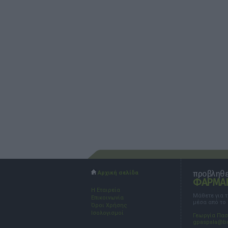
προβληθεί
Αρχική σελίδα
ΦΑΡΜΑΚ
Η Εταιρεία
Μάθετε για 
Επικοινωνία
μέσα από το
Όροι Χρήσης
Ισολογισμοί
Γεωργία Πα
gpaspala@b