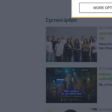
MORE OPT
Σχετικά άρθρα
29/7/2026
InterMe
της
Αφορούν 
Skin Pha
27/7/2026
Haleon:
καθοδή
Με τίτλο
24/7/2026