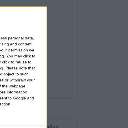
cess personal data,
tising and content,
your permission we
ng. You may click to
click to refuse to
ng.
Please note that
o object to such
ces or withdraw your
 of the webpage.
ore information
onsent to Google and
ection.
δημοφιλέστερα άρθρα