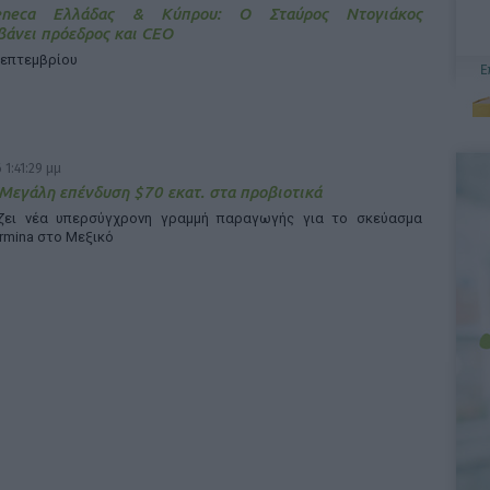
Zeneca Ελλάδας & Κύπρου: Ο Σταύρος Ντογιάκος
άνει πρόεδρος και CEO
Σεπτεμβρίου
 1:41:29 μμ
 Μεγάλη επένδυση $70 εκατ. στα προβιοτικά
άζει νέα υπερσύγχρονη γραμμή παραγωγής για το σκεύασμα
rmina στο Μεξικό