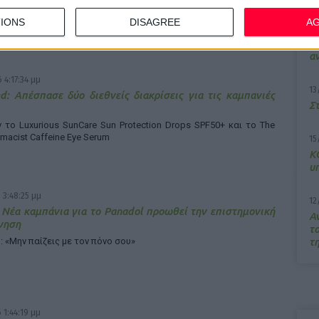
IONS
DISAGREE
A
7/
M
α
 4:17:34 μμ
13
d: Απέσπασε δύο διεθνείς διακρίσεις για τις καμπανιές
Σ
το Luxurious SunCare Sun Protection Drops SPF50+ και το The
rmacist Caffeine Eye Serum
15
Κ
υ
 3:48:25 μμ
12
 Νέα καμπάνια για το Panadol προωθεί την επιστημονική
Α
γηση
τ
τ
: «Μην παίζεις με τον πόνο σου»
 1:44:19 μμ