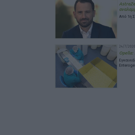
Astra
αναλαμβ
Από 1η 
24/7/2026
Opella:
Εγκαινι
Enteroge