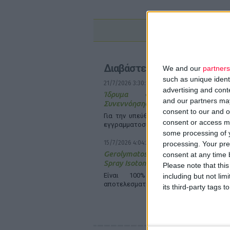
Διαβάστε επίσης
We and our
partners
such as unique ident
21/7/2026 3:30:10 μμ
advertising and con
Ίδρυμα «Κλέων Τσέτης»: 
and our partners may
Συνεννόησης με το Nanopoulos Foun
consent to our and o
Για την υπεύθυνη αξιοποίηση της ΑΙ &
consent or access m
εγγραμματοσύνη στην υγεία
some processing of y
15/7/2026 4:04:31 μμ
processing. Your pre
Gerolymatos International: Νέο Sin
consent at any time b
Spray Isotonic 30ml
Please note that thi
Είναι 100% φυσικό, μικρό, πρ
including but not lim
αποτελεσματικό
its third-party tags