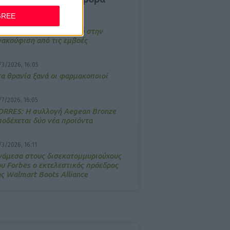
GREE
4/2026, 17:25
emotin: Αποτελεσματικό στην
νακούφιση από τις εμβοές
/3/2026, 16:05
τα θρανία ξανά οι φαρμακοποιοί
/7/2026, 16:05
ΟRRES: Η συλλογή Aegean Bronze
ποδέχεται δύο νέα προϊόντα
/3/2026, 16:11
νάμεσα στους δισεκατομμυριούχους
ου Forbes o εκτελεστικός πρόεδρος
ης Walmart Boots Alliance