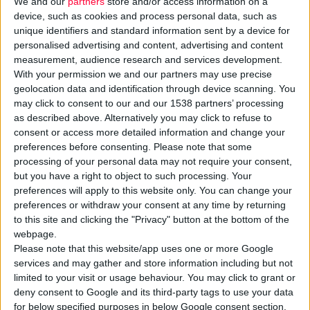
We and our
partners
store and/or access information on a
device, such as cookies and process personal data, such as
unique identifiers and standard information sent by a device for
personalised advertising and content, advertising and content
measurement, audience research and services development.
With your permission we and our partners may use precise
geolocation data and identification through device scanning. You
may click to consent to our and our 1538 partners’ processing
as described above. Alternatively you may click to refuse to
23/1/2008
consent or access more detailed information and change your
Alapis: Στα 150 εκατ. ευρώ υπολογίζεται το τίμημα για την
preferences before consenting.
Please note that some
Antibiotice
processing of your personal data may not require your consent,
Στην τελική ευθεία η ιδιωτικοποίηση της εταιρείας που διεκδικεί η
but you have a right to object to such processing. Your
Alapis
preferences will apply to this website only. You can change your
preferences or withdraw your consent at any time by returning
to this site and clicking the "Privacy" button at the bottom of the
webpage.
Please note that this website/app uses one or more Google
services and may gather and store information including but not
limited to your visit or usage behaviour. You may click to grant or
deny consent to Google and its third-party tags to use your data
for below specified purposes in below Google consent section.