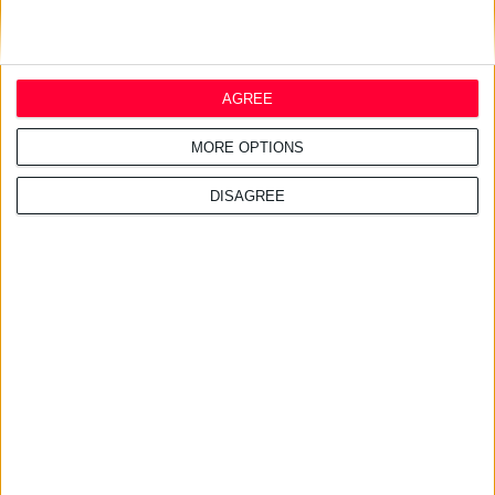
7/1/2008
Συνεργασία της Merck με την Addex Pharmaceuticals
Στο πλαίσιο της δημιουργίας φαρμάκων για νευρολογικές ασθένειες
AGREE
MORE OPTIONS
DISAGREE
3/1/2008