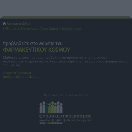
Αρχική σελίδα
Η Εταιρεία
Επικοινωνία
Όροι Χρήσης
Ισολογισμοί
προβληθείτε στο website του
ΦΑΡΜΑΚΕΥΤΙΚΟΥ ΚΟΣΜΟΥ
Μάθετε για τους τρόπους προβολής και προσεγγίστε το κοινό σας
αποτελεσματικά, μέσα από το δημοφιλέστερο site στο χώρο του φαρμάκου και
της υγείας.
Γεωργία Πασπαλά
gpaspala@boussias.com
© 2006-2025 Boussias Media