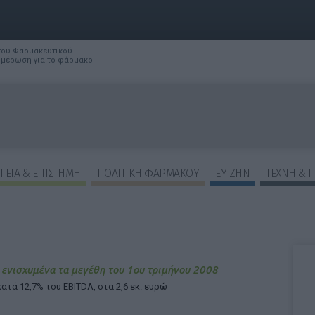
 του Φαρμακευτικού
νημέρωση για το φάρμακο
ΓΕΙΑ & ΕΠΙΣΤΗΜΗ
ΠΟΛΙΤΙΚΗ ΦΑΡΜΑΚΟΥ
ΕΥ ΖΗΝ
ΤΕΧΝΗ & 
ΕΠΙΛΟΓΕΣ ΕΜΦΑΝΙΣΗΣ ΑΡΘΡΩΝ:
 ενισχυμένα τα μεγέθη του 1ου τριμήνου 2008
ατά 12,7% του EBITDA, στα 2,6 εκ. ευρώ