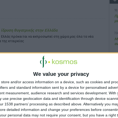
10
Π
μ
ίδρυση θυγατρικής στην Ελλάδα
7/
 Ελλάς πρόκειται να εκπροσωπεί στη χώρα μας όλα τα νέα
M
 της εταιρείας
α
13
Σ
We value your privacy
15
ήματα ανάπτυξης για την αγορά των ΜΗ.ΣΥ.ΦΑ στην
Κ
store and/or access information on a device, such as cookies and pro
υ
ifiers and standard information sent by a device for personalised adver
υταία χρόνια αρχίζει να διαφαίνεται μια αλλαγή στη νοοτροπία
αναλωτών-ασθενών», επισημαίνουν οι γνώστες της αγοράς
tent measurement, audience research and services development.
With 
 use precise geolocation data and identification through device scanni
ur 1538 partners’ processing as described above. Alternatively you may 
ore detailed information and change your preferences before consenti
our personal data may not require your consent, but you have a right t