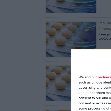
8/5/2008
Amgen: 
Η Amgen
προϊόντα
8/5/2008
Δειλά β
Ελλάδα
We and our
partners
such as unique ident
«Τα τελε
των κατ
advertising and con
and our partners may
consent to our and o
consent or access m
some processing of y
7/5/2008