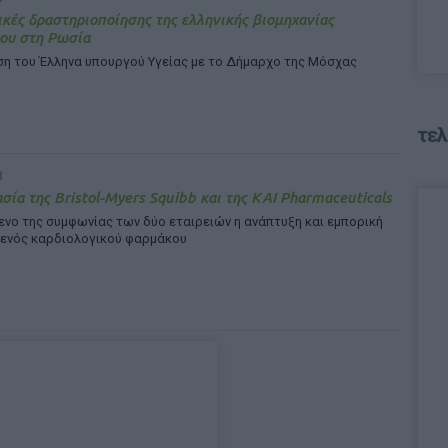
κές δραστηριοποίησης της ελληνικής βιομηχανίας
ου στη Ρωσία
ση του Έλληνα υπουργού Υγείας με το Δήμαρχο της Μόσχας
τελ
8
σία της Bristol-Myers Squibb και της KAI Pharmaceuticals
ενο της συμφωνίας των δύο εταιρειών η ανάπτυξη και εμπορική
 ενός καρδιολογικού φαρμάκου