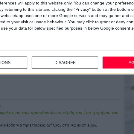
ferences will apply to this website only. You can change your preferen
όσμια δύναμη εξελίσσεται η φαρμακοβιομηχανία της Ινδίας
y returning to this site and clicking the "Privacy" button at the bottom
ούς ρυθμούς ανάπτυξης γνωρίζει τα τελευταία χρόνια, τόσο σε
s website/app uses one or more Google services and may gather and st
 παραγωγής όσο και σε επίπεδο πωλήσεων
ited to your visit or usage behaviour. You may click to grant or deny c
 to use your data for below specified purposes in below Google consent s
rm: επένδυση 1,7 εκατ. ευρώ στην έρευνα
IONS
DISAGREE
A
στην αύξηση των εξαγωγών και στην ενίσχυση της παρουσίας
ομείς φαρμάκων και καλλυντικών
8
υψηλότερα των προσδοκιών τα κέρδη του 1ου τριμήνου του
ά κέρδη για την εταιρεία ανήλθαν στα 762 εκατ. ευρώ