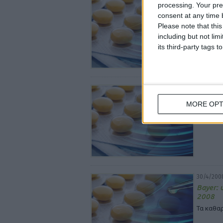
processing. Your pre
Σε παγκ
consent at any time b
Σημαντικ
Please note that thi
επίπεδο
including but not lim
its third-party tags
6/5/2008
Frezyde
MORE OPT
Έμφαση 
στους τ
30/4/200
Bayer: 
2008
Τα καθαρ