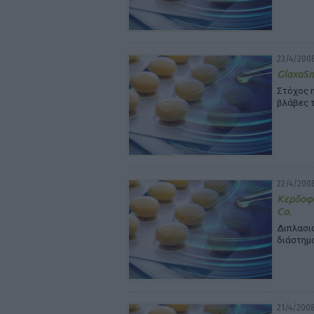
23/4/200
GlaxoSm
Στόχος 
βλάβες 
22/4/200
Κερδοφό
Co.
Διπλασια
διάστημ
21/4/200