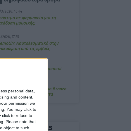
/3/2026, 16:44
ρόστιμο σε φαρμακείο για τη
ετάδοση μουσικής;
4/2026, 17:25
emotin: Αποτελεσματικό στην
νακούφιση από τις εμβοές
/3/2026, 16:05
τα θρανία ξανά οι φαρμακοποιοί
/7/2026, 16:05
ΟRRES: Η συλλογή Aegean Bronze
cess personal data,
ποδέχεται δύο νέα προϊόντα
tising and content,
your permission we
ng. You may click to
click to refuse to
ng.
Please note that
o object to such