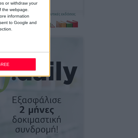
ces or withdraw your
 of the webpage.
ore information
onsent to Google and
ection.
GREE