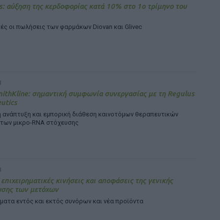
s: αύξηση της κερδοφορίας κατά 10% στο 1ο τρίμηνο του
ές οι πωλήσεις των φαρμάκων Diovan και Glivec
8
ithKline: σημαντική συμφωνία συνεργασίας με τη Regulus
utics
η ανάπτυξη και εμπορική διάθεση καινοτόμων θεραπευτικών
των μικρο-RNA στόχευσης
8
 επιχειρηματικές κινήσεις και αποφάσεις της γενικής
υσης των μετόχων
ματα εντός και εκτός συνόρων και νέα προϊόντα