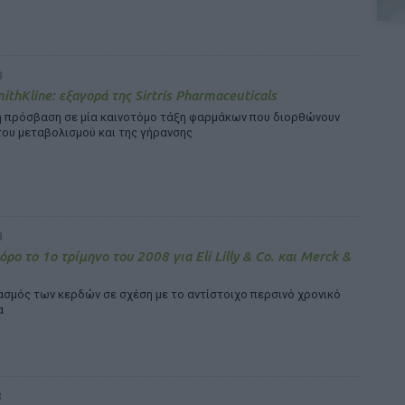
8
ithKline: εξαγορά της Sirtris Pharmaceuticals
η πρόσβαση σε μία καινοτόμο τάξη φαρμάκων που διορθώνουν
του μεταβολισμού και της γήρανσης
8
ρο το 1ο τρίμηνο του 2008 για Eli Lilly & Co. και Merck &
σμός των κερδών σε σχέση με το αντίστοιχο περσινό χρονικό
α
8