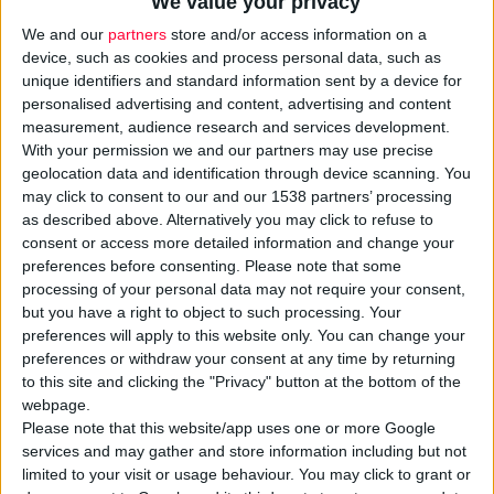
We value your privacy
We and our
partners
store and/or access information on a
device, such as cookies and process personal data, such as
unique identifiers and standard information sent by a device for
personalised advertising and content, advertising and content
measurement, audience research and services development.
With your permission we and our partners may use precise
geolocation data and identification through device scanning. You
may click to consent to our and our 1538 partners’ processing
as described above. Alternatively you may click to refuse to
consent or access more detailed information and change your
7/7/2014 9:47:16 πμ
preferences before consenting.
Please note that some
Στο ΣτΕ καταφεύγει ο ΣΦΕΕ για το πλαφόν στα γενόσημα
processing of your personal data may not require your consent,
Επικαλείται βλάβες στη δημόσια υγεία και έλλειψη επιστημονικών
but you have a right to object to such processing. Your
κριτηρίων
preferences will apply to this website only. You can change your
preferences or withdraw your consent at any time by returning
to this site and clicking the "Privacy" button at the bottom of the
webpage.
Please note that this website/app uses one or more Google
services and may gather and store information including but not
limited to your visit or usage behaviour. You may click to grant or