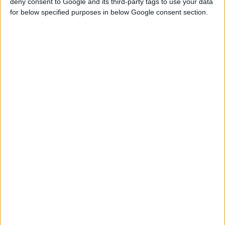
deny consent to Google and its third-party tags to use your data
for below specified purposes in below Google consent section.
2/7/2014 11:59:17 πμ
Βραβείο εξαιρετικής απόδοσης για την Apivita και την IQ
Solutions
Η Apivita αξιοποιεί την πληροφορική τεχνολογία ως ένα από τα βασικά
εργαλεία για την ανάπτυξή της.