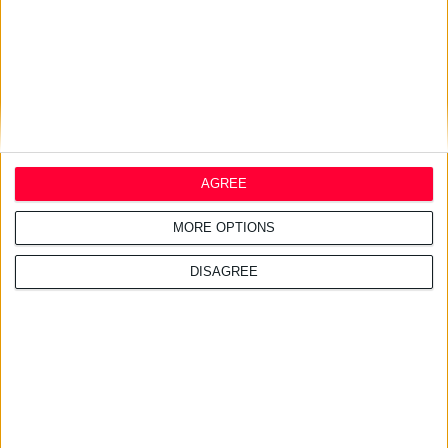
9/5/2014 9:46:28 πμ
Στενή παρακολούθηση των διαφημίσεων των φαρμακευτικών
εταιρειών από τον Ε.Ο.Φ.
AGREE
Συστήθηκε ειδική επιτροπή ελέγχου από τον Οργανισμό για τυχόν
ανακρίβειες και παραπλανητικά στοιχεία.
MORE OPTIONS
DISAGREE