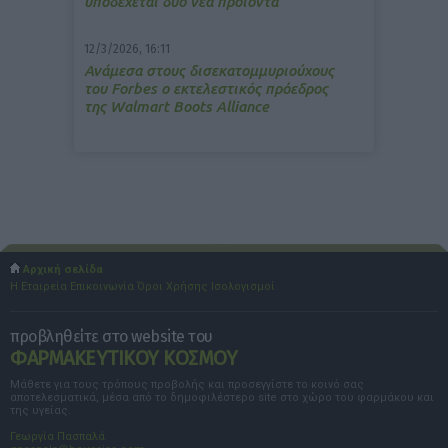
υποδέχεται δύο νέα προϊόντα
12/3/2026, 16:11
Ανάμεσα στους δισεκατομμυριούχους
του Forbes o εκτελεστικός πρόεδρος
της Walmart Boots Alliance
Αρχική σελίδα
Η Εταιρεία
Επικοινωνία
Όροι Χρήσης
Ισολογισμοί
προβληθείτε στο website του
ΦΑΡΜΑΚΕΥΤΙΚΟΥ ΚΟΣΜΟΥ
Μάθετε για τους τρόπους προβολής και προσεγγίστε το κοινό σας
αποτελεσματικά, μέσα από το δημοφιλέστερο site στο χώρο του φαρμάκου και
της υγείας.
Γεωργία Πασπαλά