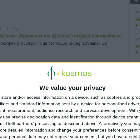
10
Π
μ
 10:28:33 μμ
ακλείου: Ψηφιοποιεί και αξιοποιεί ιστορικά συνταγολόγια
7/
ρατηγικής σύμπραξης με τον κόμβο GR digiGOV-innoHUB
M
α
13
Σ
 4:33:41 μμ
We value your privacy
15
τικά: Μια νέα κατηγορία ψυχοτρόπων
Κ
store and/or access information on a device, such as cookies and pro
πληροφορίες για τη δράση τους από την f-anazitisi
υ
ifiers and standard information sent by a device for personalised adver
tent measurement, audience research and services development.
With 
 use precise geolocation data and identification through device scanni
ur 1538 partners’ processing as described above. Alternatively you may 
ore detailed information and change your preferences before consenti
our personal data may not require your consent, but you have a right t
 4:29:58 μμ