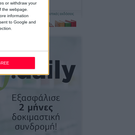
ces or withdraw your
 of the webpage.
ore information
onsent to Google and
ection.
GREE