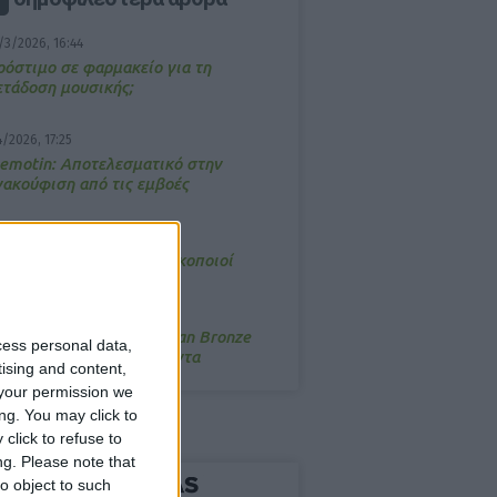
/3/2026, 16:44
ρόστιμο σε φαρμακείο για τη
ετάδοση μουσικής;
4/2026, 17:25
emotin: Αποτελεσματικό στην
νακούφιση από τις εμβοές
/3/2026, 16:05
τα θρανία ξανά οι φαρμακοποιοί
/7/2026, 16:05
ΟRRES: Η συλλογή Aegean Bronze
cess personal data,
ποδέχεται δύο νέα προϊόντα
tising and content,
your permission we
ng. You may click to
click to refuse to
ng.
Please note that
o object to such