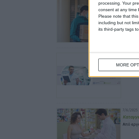
processing. Your pre
ΟΣΦΕ: Μ
consent at any time b
διανομ
Please note that thi
Ο ΠΦΣ υπ
including but not lim
its third-party tags
10/6/2025
ΙΔΕΕΑΦ:
MORE OPT
ηλεκτρο
Την Τετά
7/6/2025 
Καταγγ
Από εργ