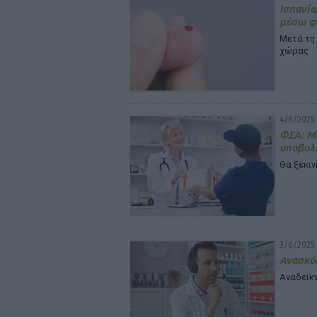
Ισπανία
μέσω φ
Μετά τη 
χώρας
4/6/2025 
ΦΣΑ: Μ
υποβολ
Θα ξεκιν
3/6/2025 
Ανασκόπ
Αναδεικν