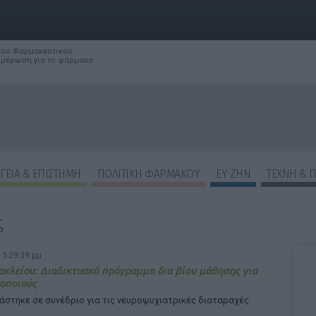
 του Φαρμακευτικού
νημέρωση για το φάρμακο
ΓΕΙΑ & ΕΠΙΣΤΗΜΗ
ΠΟΛΙΤΙΚΗ ΦΑΡΜΑΚΟΥ
ΕΥ ΖΗΝ
ΤΕΧΝΗ & 
ς
ΕΠΙΛΟΓΕΣ ΕΜΦΑΝΙΣΗΣ ΑΡΘΡΩΝ:
 5:29:39 μμ
ακλείου: Διαδικτυακό πρόγραμμα δια βίου μάθησης για
οποιούς
άστηκε σε συνέδριο για τις νευροψυχιατρικές διαταραχές