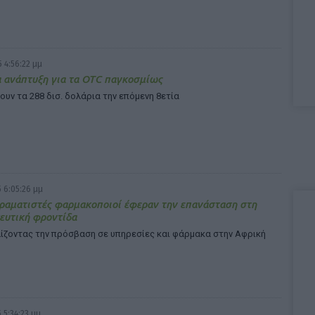
 4:56:22 μμ
 ανάπτυξη για τα OTC παγκοσμίως
ουν τα 288 δισ. δολάρια την επόμενη 8ετία
 6:05:26 μμ
ραματιστές φαρμακοποιοί έφεραν την επανάσταση στη
ευτική φροντίδα
ίζοντας την πρόσβαση σε υπηρεσίες και φάρμακα στην Αφρική
 5:34:23 μμ