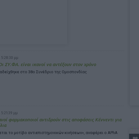
 5:28:30 μμ
ι ΣΥ.ΦΑ. είναι ικανοί να αντέξουν στον χρόνο
αδείχθηκε στο 38ο Συνέδριο της Ομοσπονδίας
 5:21:39 μμ
νοί φαρμακοποιοί αντιδρούν στις αποφάσεις Κέννεντι για
λια
εται το μοτίβο αντιεπιστημονικών κινήσεων», αναφέρει ο APhA