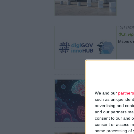
10/6/2025
Φ.Σ. Ηρ
Μέσω στ
10/6/2025
Ψυχοβιο
We and our
partners
Όλες οι 
such as unique ident
advertising and con
and our partners may
consent to our and o
consent or access m
some processing of y
10/6/2025