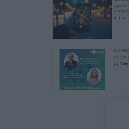
Αγγλία:
αντιγρι
Ώστε να 
12/6/2025
PGEU: Υ
Ο ρόλος