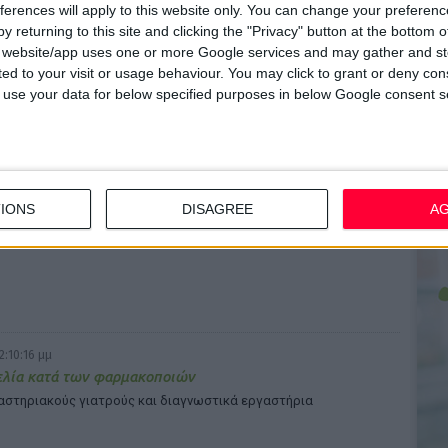
ferences will apply to this website only. You can change your preferen
όνο η φαρμακοβιομηχανία συμφωνεί με την κατ’ οίκον
y returning to this site and clicking the "Privacy" button at the bottom
ή των ΦΥΚ
s website/app uses one or more Google services and may gather and st
οστηρίζει ότι το εγχείρημα δεν θα πετύχει
ited to your visit or usage behaviour. You may click to grant or deny c
 to use your data for below specified purposes in below Google consent s
 4:16:33 μμ
 Νέο webinar με θέμα τις διασυνοριακές υπηρεσίες
IONS
DISAGREE
A
νικής υγείας
ρτη 11 Ιουνίου
2:10:16 μμ
ελία κατά των φαρμακοποιών
αστηριακούς γιατρούς και διαγνωστικά εργαστήρια