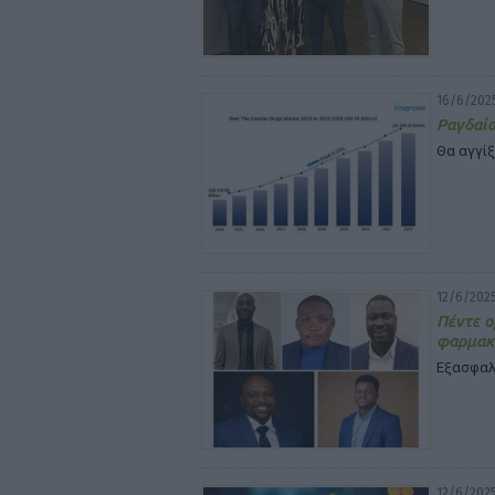
16/6/2025
Ραγδαία
Θα αγγίξ
12/6/2025
Πέντε ο
φαρμακ
Εξασφαλ
12/6/2025