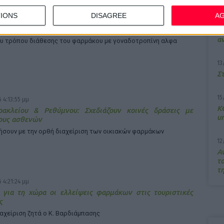
IONS
DISAGREE
A
 4:18:55 μμ
7/
 για μηνύσεις «στέλνει» ο ΠΦΣ στη Merck
M
α
υ τρόπου διάθεσης του φαρμάκου με γοναδοτροπίνη αλφα
13
Σ
15
 4:13:55 μμ
Κ
ρακλείου & Ρεθύμνου: Σχεδιάζουν κοινές δράσεις με
υ
ους ασθενών
ήσουν με την ορθή διαχείριση των οικιακών φαρμάκων
12
Α
τ
τ
 4:21:24 μμ
 για τη χώρα οι ελλείψεις φαρμάκων στις τουριστικές
ς
ιαχείριση ζητά ο Κ. Βαρδιάμπασης