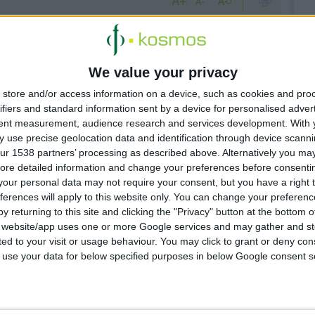
We value your privacy
ζουν κοινές
store and/or access information on a device, such as cookies and pro
ifiers and standard information sent by a device for personalised adver
των οικιακών
tent measurement, audience research and services development.
With 
 use precise geolocation data and identification through device scanni
ur 1538 partners’ processing as described above. Alternatively you may 
ore detailed information and change your preferences before consenti
ισθάνεται
our personal data may not require your consent, but you have a right t
ferences will apply to this website only. You can change your preferen
μοσπονδία
y returning to this site and clicking the "Privacy" button at the bottom
s website/app uses one or more Google services and may gather and st
ited to your visit or usage behaviour. You may click to grant or deny c
 to use your data for below specified purposes in below Google consent s