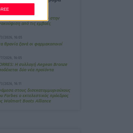
GREE
4/2026, 17:25
emotin: Αποτελεσματικό στην
νακούφιση από τις εμβοές
/3/2026, 16:05
τα θρανία ξανά οι φαρμακοποιοί
/7/2026, 16:05
ΟRRES: Η συλλογή Aegean Bronze
ποδέχεται δύο νέα προϊόντα
/3/2026, 16:11
νάμεσα στους δισεκατομμυριούχους
ου Forbes o εκτελεστικός πρόεδρος
ης Walmart Boots Alliance