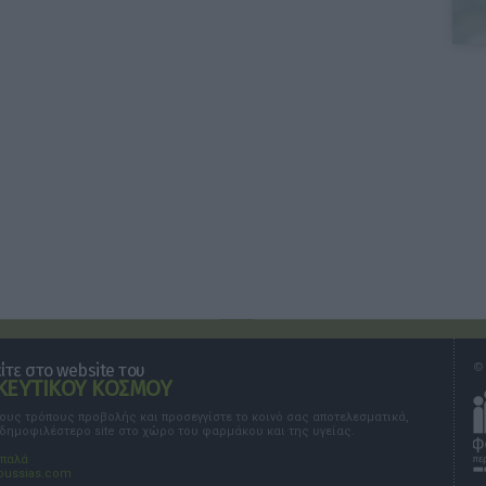
τε στο website του
© 
ΕΥΤΙΚΟΥ ΚΟΣΜΟΥ
τους τρόπους προβολής και προσεγγίστε το κοινό σας αποτελεσματικά,
 δημοφιλέστερο site στο χώρο του φαρμάκου και της υγείας.
σπαλά
oussias.com