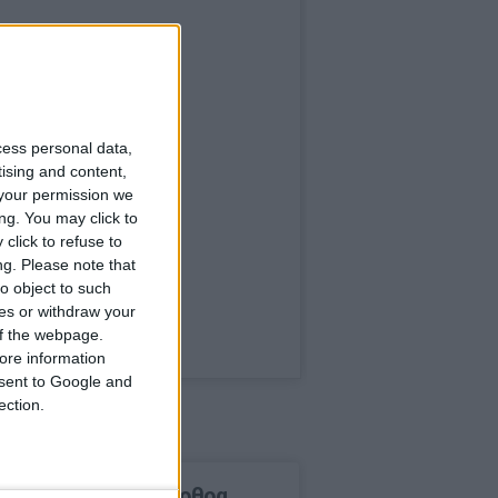
cess personal data,
tising and content,
your permission we
ng. You may click to
click to refuse to
ng.
Please note that
o object to such
ces or withdraw your
 of the webpage.
ore information
onsent to Google and
ection.
δημοφιλέστερα άρθρα