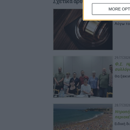
Σχετικά άρθρα
MORE OPT
29/7/2026
Απειλές
Λόγω το
29/7/2026
Φ.Σ. Η
συλλόγ
Θα ξεκιν
28/7/2026
Ντροπή
περιοχέ
Ειδική δ