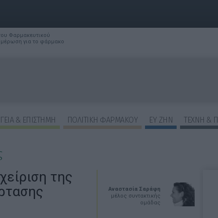
 του Φαρμακευτικού
νημέρωση για το φάρμακο
ΓΕΙΑ & ΕΠΙΣΤΗΜΗ
ΠΟΛΙΤΙΚΗ ΦΑΡΜΑΚΟΥ
ΕΥ ΖΗΝ
ΤΕΧΝΗ & 
ς
αχείριση της
έρτασης
Αναστασία Σαράφη
μέλος συντακτικής
ομάδας