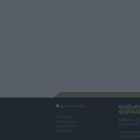
προβληθεί
Αρχική σελίδα
ΦΑΡΜΑΚ
Η Εταιρεία
Μάθετε για 
Επικοινωνία
μέσα από το
Όροι Χρήσης
Ισολογισμοί
Γεωργία Πα
gpaspala@b