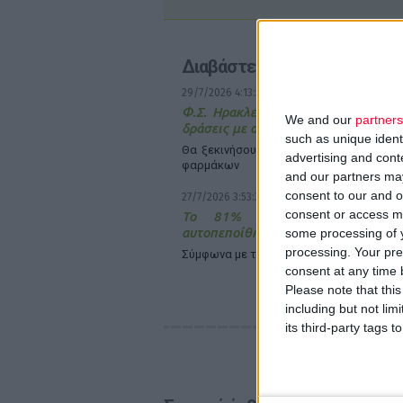
Διαβάστε επίσης
29/7/2026 4:13:55 μμ
Φ.Σ. Ηρακλείου & Ρεθύμνου: Σχεδιά
We and our
partners
δράσεις με συλλόγους ασθενών
such as unique ident
Θα ξεκινήσουν με την ορθή διαχείριση 
advertising and con
φαρμάκων
and our partners may
consent to our and o
27/7/2026 3:53:37 μμ
consent or access m
Το 81% των φαρμακοποιών α
αυτοπεποίθηση στην επιλογή OTC
some processing of y
processing. Your pre
Σύμφωνα µε τη Διεθνή Φαρμακευτική Ο
consent at any time b
Please note that thi
including but not lim
its third-party tags