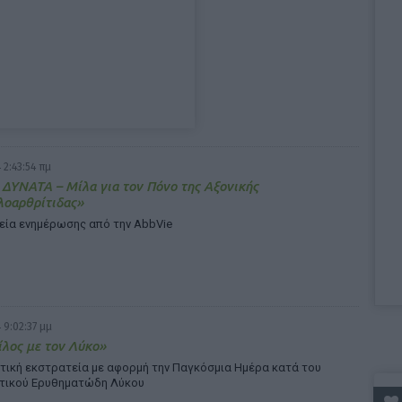
 2:43:54 πμ
 ΔΥΝΑΤΑ – Μίλα για τον Πόνο της Αξονικής
λοαρθρίτιδας»
εία ενημέρωσης από την AbbVie
 9:02:37 μμ
ίλος με τον Λύκο»
τική εκστρατεία με αφορμή την Παγκόσμια Ημέρα κατά του
τικού Ερυθηματώδη Λύκου