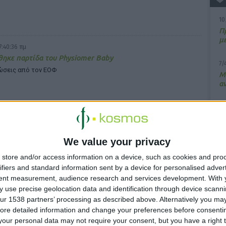
10
Π
μ
7:40:36 πμ
ηκε παρτίδα του Physiomer Baby
7/
ώσεις από τον ΕΟΦ
M
α
13
Σ
 4:22:21 πμ
We value your privacy
15
ης υπόφυσης: Πού πρέπει να στοχεύει η χειρουργική
Κ
α;
store and/or access information on a device, such as cookies and pro
υ
ifiers and standard information sent by a device for personalised adver
με νέα μελέτη από τα Πανεπιστήμια Κέιμπριτζ και Λονδίνου
tent measurement, audience research and services development.
With 
 use precise geolocation data and identification through device scanni
ur 1538 partners’ processing as described above. Alternatively you may 
ore detailed information and change your preferences before consenti
our personal data may not require your consent, but you have a right t
 12:04:20 πμ