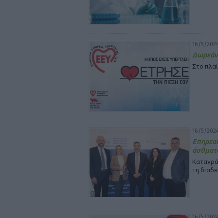
16/5/2024
Δωρεάν 
Στο πλα
16/5/2024
Επηρεασ
άσθματο
Καταγρά
τη διαδ
16/5/2024