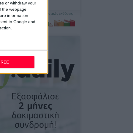
ces or withdraw your
 of the webpage.
ore information
onsent to Google and
ection.
GREE