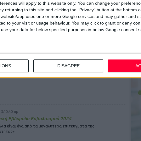
ferences will apply to this website only. You can change your preferen
Παρουσίασε νέα θετικά δεδομένα για τα δισκία
y returning to this site and clicking the "Privacy" button at the bottom
ίνης
s website/app uses one or more Google services and may gather and st
 ασθενείς με Πολλαπλή Σκλήρυνση
ited to your visit or usage behaviour. You may click to grant or deny c
 to use your data for below specified purposes in below Google consent s
 3:27:15 πμ
νοτόμο φάρμακο για το κοινωνικό άγχος βρίσκεται σε
IONS
DISAGREE
A
ς μελέτες
νικό σπρέι με ταχεία δράση που λαμβάνεται "on demand"
 3:10:40 πμ
ϊκή Εβδομάδα Εμβολιασμού 2024
λια είναι ένα από τα μεγαλύτερα επιτεύγματα της
ότητας»