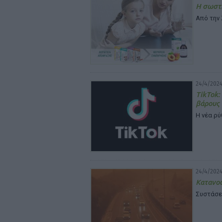
Η σωστή
Από την
24/4/2024
TikTok:
βάρους
Η νέα ρ
24/4/2024
Κατανοώ
Συστάσει