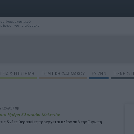
 του Φαρμακευτικού
νημέρωση για το φάρμακο
ΓΕΙΑ & ΕΠΙΣΤΗΜΗ
ΠΟΛΙΤΙΚΗ ΦΑΡΜΑΚΟΥ
ΕΥ ΖΗΝ
ΤΕΧΝΗ & 
ΕΠΙΛΟΓΕΣ ΕΜΦΑΝΙΣΗΣ ΑΡΘΡΩΝ:
 12:49:57 πμ
μια Ημέρα Κλινικών Μελετών
τις 5 νέες θεραπείες προέρχεται πλέον από την Ευρώπη