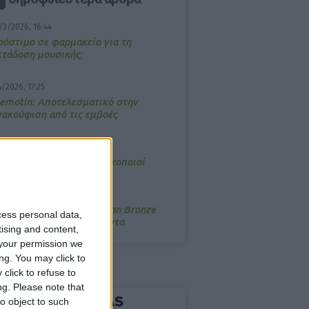
/3/2026, 16:44
ρόστιμο σε φαρμακείο για τη
ετάδοση μουσικής;
4/2026, 17:25
emotin: Αποτελεσματικό στην
νακούφιση από τις εμβοές
/3/2026, 16:05
τα θρανία ξανά οι φαρμακοποιοί
/7/2026, 16:05
ΟRRES: Η συλλογή Aegean Bronze
cess personal data,
ποδέχεται δύο νέα προϊόντα
tising and content,
your permission we
ng. You may click to
click to refuse to
ng.
Please note that
o object to such