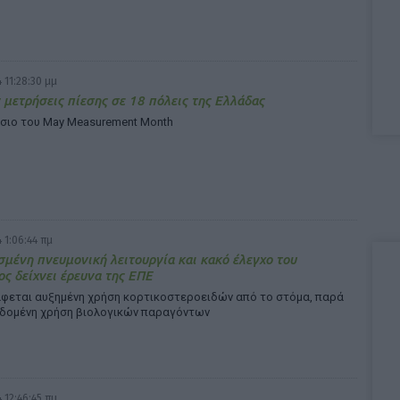
 11:28:30 μμ
μετρήσεις πίεσης σε 18 πόλεις της Ελλάδας
ίσιο του May Measurement Month
 1:06:44 πμ
μένη πνευμονική λειτουργία και κακό έλεγχο του
ς δείχνει έρευνα της ΕΠΕ
φεται αυξημένη χρήση κορτικοστεροειδών από το στόμα, παρά
εδομένη χρήση βιολογικών παραγόντων
 12:46:45 πμ