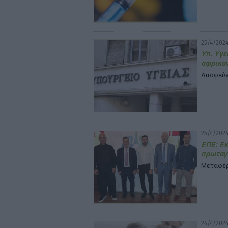
25/4/2024
Υπ. Υγε
αφρικα
Αποφεύγ
25/4/2024
ΕΠΕ: Εκ
πρωταγ
Μεταφέρε
24/4/2024