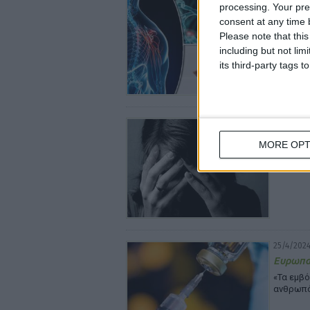
processing. Your pre
MERCK: 
consent at any time b
κλαδριβ
Please note that thi
Για τους
including but not lim
its third-party tags
25/4/2024
Ένα και
MORE OPT
κλινικέ
Είναι ρι
25/4/2024
Ευρωπα
«Τα εμβό
ανθρωπ