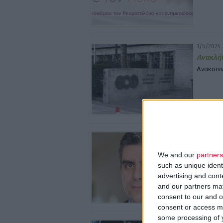
1/5/2024 
Ανακλήθ
Ανακοιν
29/4/2024
Όγκοι τ
θεραπεί
We and our
partners
such as unique ident
Σύμφωνα 
advertising and con
and our partners may
consent to our and o
consent or access m
some processing of y
26/4/2024