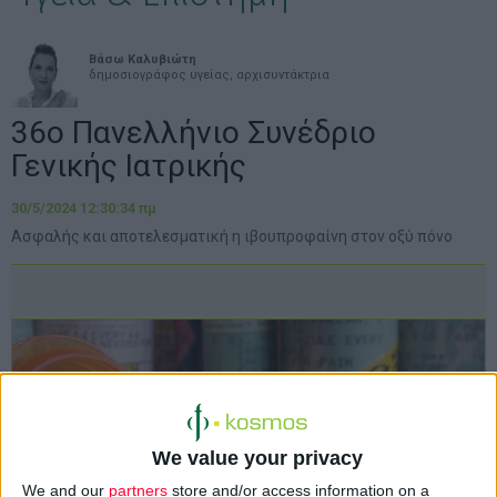
Βάσω Καλυβιώτη
δημοσιογράφος υγείας, αρχισυντάκτρια
36ο Πανελλήνιο Συνέδριο
Γενικής Ιατρικής
30/5/2024 12:30:34 πμ
Ασφαλής και αποτελεσματική η ιβουπροφαίνη στον οξύ πόνο
We value your privacy
We and our
partners
store and/or access information on a