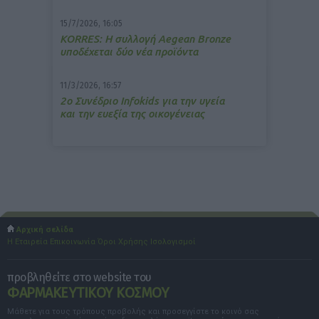
15/7/2026, 16:05
ΚΟRRES: Η συλλογή Aegean Bronze
υποδέχεται δύο νέα προϊόντα
11/3/2026, 16:57
2ο Συνέδριο Infokids για την υγεία
και την ευεξία της οικογένειας
Αρχική σελίδα
Η Εταιρεία
Επικοινωνία
Όροι Χρήσης
Ισολογισμοί
προβληθείτε στο website του
ΦΑΡΜΑΚΕΥΤΙΚΟΥ ΚΟΣΜΟΥ
Μάθετε για τους τρόπους προβολής και προσεγγίστε το κοινό σας