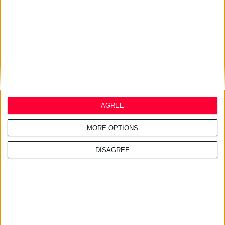
Ίδρυμα «Κλέων Τσέτης»:
Μνημόνιο Συνεννόησης με το
Nanopoulos Foundation
AGREE
MORE OPTIONS
DISAGREE