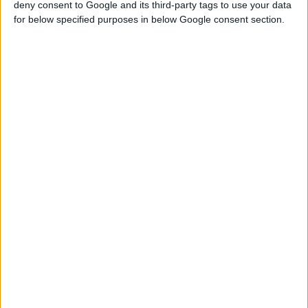
deny consent to Google and its third-party tags to use your data
for below specified purposes in below Google consent section.
24/6/2025 5:38:55 μμ
Ταμείο Καινοτομίας για τα φάρμακα και νέος μηχανισμός
αποζημίωσης
Προανήγγειλε ο Αδ. Γεωργιάδης στο 2ο ΣΦΕΕ Summit