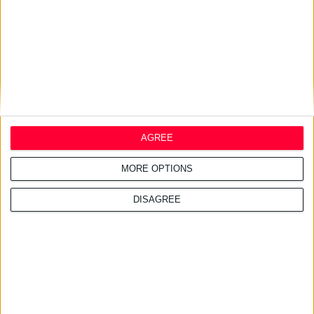
18/6/2025 4:43:53 μμ
ΣΦΕΕ: Στηρίζει την υιοθέτηση Ψηφίσματος για τις Σπάνιες
Παθήσεις
AGREE
Υπογράφτηκε από 26 χώρες και από την Ελλάδα
MORE OPTIONS
DISAGREE