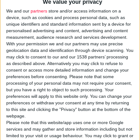
We value your privacy
We and our
partners
store and/or access information on a
device, such as cookies and process personal data, such as
unique identifiers and standard information sent by a device for
personalised advertising and content, advertising and content
measurement, audience research and services development.
With your permission we and our partners may use precise
geolocation data and identification through device scanning. You
may click to consent to our and our 1538 partners’ processing
as described above. Alternatively you may click to refuse to
consent or access more detailed information and change your
25/6/2025 4:27:27 μμ
preferences before consenting.
Please note that some
Έρχεται νέο πρόγραμμα για την πρόληψη της νεφρικής
processing of your personal data may not require your consent,
δυσλειτουργίας
but you have a right to object to such processing. Your
Ανακοίνωση από την Ειρήνη Αγαπηδάκη στο 2ο ΣΦΕΕ Summit
preferences will apply to this website only. You can change your
preferences or withdraw your consent at any time by returning
to this site and clicking the "Privacy" button at the bottom of the
webpage.
Please note that this website/app uses one or more Google
services and may gather and store information including but not
limited to your visit or usage behaviour. You may click to grant or