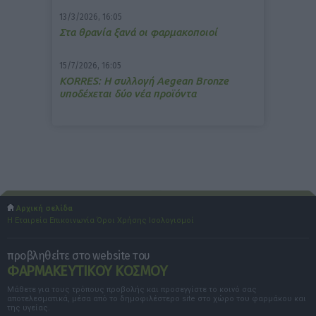
13/3/2026, 16:05
Στα θρανία ξανά οι φαρμακοποιοί
15/7/2026, 16:05
ΚΟRRES: Η συλλογή Aegean Bronze
υποδέχεται δύο νέα προϊόντα
Αρχική σελίδα
Η Εταιρεία
Επικοινωνία
Όροι Χρήσης
Ισολογισμοί
προβληθείτε στο website του
ΦΑΡΜΑΚΕΥΤΙΚΟΥ ΚΟΣΜΟΥ
Μάθετε για τους τρόπους προβολής και προσεγγίστε το κοινό σας
αποτελεσματικά, μέσα από το δημοφιλέστερο site στο χώρο του φαρμάκου και
της υγείας.