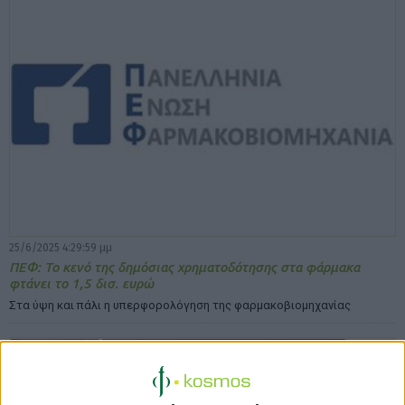
25/6/2025 4:29:59 μμ
ΠΕΦ: Το κενό της δημόσιας χρηματοδότησης στα φάρμακα
φτάνει το 1,5 δισ. ευρώ
Στα ύψη και πάλι η υπερφορολόγηση της φαρμακοβιομηχανίας