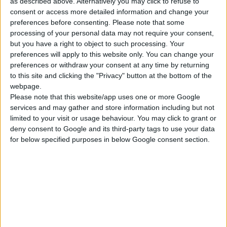
as described above. Alternatively you may click to refuse to
Παράλληλα, εντός του φθινοπώρου στο πλαίσιο του
consent or access more detailed information and change your
preferences before consenting.
Please note that some
«Προλαμβάνω», αναμένονται ακόμη δύο προγράμματα
processing of your personal data may not require your consent,
πρόληψης, το ένα για τη νεφρική δυσλειτουργία και το άλλο
but you have a right to object to such processing. Your
για την αντιμετώπιση της παχυσαρκίας ενηλίκων, σύμφωνα με
preferences will apply to this website only. You can change your
την αν. υπουργό Υγείας
Ειρήνη Αγαπηδάκη
, ενώ όπως έχει
preferences or withdraw your consent at any time by returning
to this site and clicking the "Privacy" button at the bottom of the
γίνει ήδη γνωστό στην προληπτική δράση της παχυσαρκίας
webpage.
εμπλέκονται τα φαρμακεία της επικράτειας.
Please note that this website/app uses one or more Google
services and may gather and store information including but not
Για το χρονοδιάγραμμα εκκίνησης της διανομής των ΦΥΚ από
limited to your visit or usage behaviour. You may click to grant or
deny consent to Google and its third-party tags to use your data
τα φαρμακεία, ο πρόεδρος του ΠΦΣ
Απόστολος Βαλτάς
,
for below specified purposes in below Google consent section.
μιλώντας στο f.daily, εξήγησε πως υπάρχουν ακόμη
διαδικαστικές λεπτομέρειες και λογιστικά προβλήματα τα
οποία πρέπει να έχουν λυθεί πριν από την έκδοση της
υπουργικής απόφασης. Πάντως έχουν ήδη ανακοινωθεί οι
θεραπευτικές κατηγορίες των σκευασμάτων που θα
διακινούνται από τους φαρμακοποιούς και αυτά συνοπτικά
είναι: