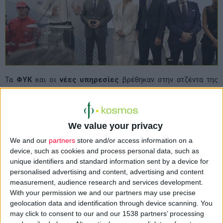
Τα
ΦΥΚ
και οι
νέες υπηρεσίες
βρέθηκαν στην ατζέντα της
89ης Διεθνούς Έκθεσης της Θεσσαλονίκης
με τον
Πρωθυπουργό
και την ηγεσία του υπουργείου Υγείας να
ανακοινώνουν δέσμη μέτρων που θα διευκολύνουν την
We value your privacy
πρόσβαση των ασθενών σε φάρμακα και υγειονομικές
We and our
partners
store and/or access information on a
υπηρεσίες.
device, such as cookies and process personal data, such as
Ειδικότερα ο
A
δ. Γεωργιάδης
ανέφερε χαρακτηριστικά πως
unique identifiers and standard information sent by a device for
ήδη «ξεκινήσαμε τη διανομή κατ' οίκον φαρμάκων και τώρα
personalised advertising and content, advertising and content
measurement, audience research and services development.
ξεκινάμε από την άλλη εβδομάδα και τη διανομή των
With your permission we and our partners may use precise
φαρμάκων υψηλού κόστους μέσω των ιδιωτικών φαρμακείων
geolocation data and identification through device scanning. You
για να σβήσουμε τις ουρές της ντροπής των φαρμακείων του
may click to consent to our and our 1538 partners’ processing
ΕΟΠΥΥ».