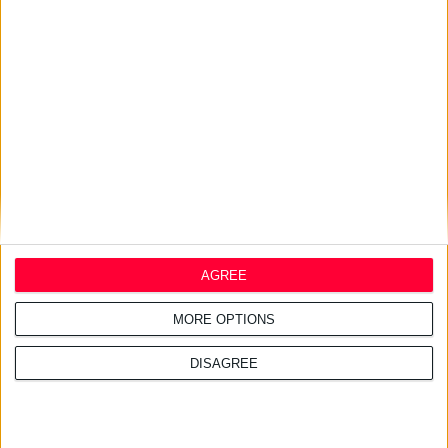
Διαβάστε επίσης
28/7/2026 4:18:23 μμ
Συμφωνία Ελλάδας – Σαουδικής Αραβίας για την ελληνική
φαρμακοβιομηχανία
Στη σύσφιξη των εμπορικών σχέσεων των δύο χωρών στοχεύει η
κυβέρνηση
AGREE
20/7/2026 5:57:15 μμ
MORE OPTIONS
Κ. Λουράντος vs Απ. Βαλτάς
Εκατέρωθεν χαρακτηρισμοί για τα έργα και τις ημέρες της προεδρίας
τους
DISAGREE