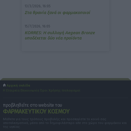
13/3/2026, 16:05
Στα θρανία ξανά οι φαρμακοποιοί
15/7/2026, 16:05
ΚΟRRES: Η συλλογή Aegean Bronze
υποδέχεται δύο νέα προϊόντα
Αρχική σελίδα
Η Εταιρεία
Επικοινωνία
Όροι Χρήσης
Ισολογισμοί
προβληθείτε στο website του
ΦΑΡΜΑΚΕΥΤΙΚΟΥ ΚΟΣΜΟΥ
Μάθετε για τους τρόπους προβολής και προσεγγίστε το κοινό σας
αποτελεσματικά, μέσα από το δημοφιλέστερο site στο χώρο του φαρμάκου και
της υγείας.