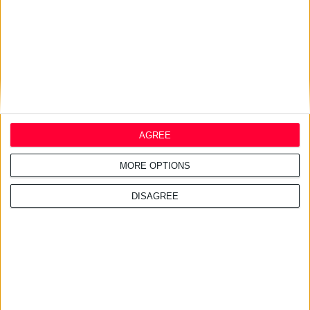
24/11/2025 5:13:14 μμ
ΠΦΣ & ΕΟΠΥΥ: Δεν υποβάλλονται πλέον τα τυπωμένα
τιμολόγια στο edapy
Υπάρχουν όµως και εξαιρέσεις
AGREE
MORE OPTIONS
DISAGREE