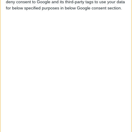
deny consent to Google and its third-party tags to use your data
for below specified purposes in below Google consent section.
28/11/2025 4:27:19 μμ
ΠΦΣ προς τον ΕΟΠΥΥ: Πότε θα καταργηθεί το rebate 0,8%;
Η σχετική νομοθεσία είναι ήδη σε ισχύ επισημαίνει ο Σύλλογος στη Γ.
Λίτσα