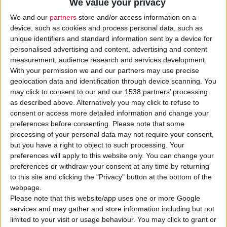
We value your privacy
We and our
partners
store and/or access information on a
device, such as cookies and process personal data, such as
unique identifiers and standard information sent by a device for
personalised advertising and content, advertising and content
measurement, audience research and services development.
With your permission we and our partners may use precise
geolocation data and identification through device scanning. You
may click to consent to our and our 1538 partners’ processing
28/11/2025 4:31:20 μμ
as described above. Alternatively you may click to refuse to
Εκδόθηκε η Υπουργική Απόφαση για τα ΦΥΚ στα φαρμακεία
consent or access more detailed information and change your
preferences before consenting.
Please note that some
Ο φαρμακοποιός αποκτά κρίσιμο ρόλο στη διακίνηση και διαχείρισή
τους
processing of your personal data may not require your consent,
but you have a right to object to such processing. Your
preferences will apply to this website only. You can change your
preferences or withdraw your consent at any time by returning
to this site and clicking the "Privacy" button at the bottom of the
webpage.
Please note that this website/app uses one or more Google
services and may gather and store information including but not
limited to your visit or usage behaviour. You may click to grant or