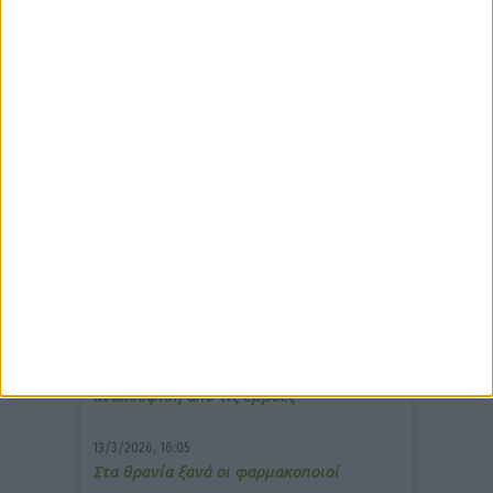
δημοφιλέστερα άρθρα
7/4/2026, 17:25
Memotin: Αποτελεσματικό στην
ανακούφιση από τις εμβοές
13/3/2026, 16:05
Στα θρανία ξανά οι φαρμακοποιοί