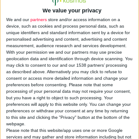
We value your privacy
We and our
partners
store and/or access information on a
device, such as cookies and process personal data, such as
unique identifiers and standard information sent by a device for
personalised advertising and content, advertising and content
Τις υποχρεώσεις των επαγγελματιών υγείας σχετικά με τη
measurement, audience research and services development.
συνταγογράφηση και την
εκτέλεση συνταγών
των
With your permission we and our partners may use precise
geolocation data and identification through device scanning. You
διακινούμενων πολιτών
υπενθυμίζει ο
ΕΟΠΥΥ
, καθώς έχει
may click to consent to our and our 1538 partners’ processing
παρατηρηθεί
σύγχυση
μεταξύ των επιμέρους διαδικασιών που
as described above. Alternatively you may click to refuse to
οδηγεί σε καθυστερήσεις ή δυσχέρειες στην εξυπηρέτηση.
consent or access more detailed information and change your
preferences before consenting.
Please note that some
processing of your personal data may not require your consent,
Ειδικότερα, διευκρινίζεται ότι οι
ευρωπαίοι ασφαλισμένοι
but you have a right to object to such processing. Your
με δικαίωμα περίθαλψης στην Ελλάδα (ΕΚΑΑ, ΠΠΑ, EU- ΑΜΚΑ
preferences will apply to this website only. You can change your
S1/S2) είναι από κράτη-μέλη της ΕΕ, ΕΟΧ, Ελβετίας και
preferences or withdraw your consent at any time by returning
Ηνωμένου Βασιλείου. Στους μόνιμα διαμένοντες στην Ελλάδα
to this site and clicking the "Privacy" button at the bottom of the
webpage.
(ή S2 για προγραμματισμένη περίθαλψη) εφαρμόζεται η
Please note that this website/app uses one or more Google
διαδικασία που ισχύει για τους Έλληνες ασφαλισμένους: ο
services and may gather and store information including but not