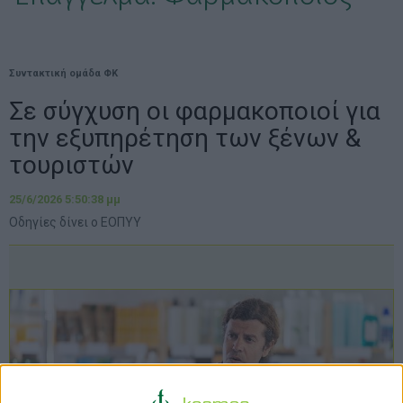
Συντακτική ομάδα ΦΚ
Σε σύγχυση οι φαρμακοποιοί για
την εξυπηρέτηση των ξένων &
τουριστών
25/6/2026 5:50:38 μμ
Οδηγίες δίνει ο ΕΟΠΥΥ