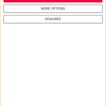
Δωρεάν εφαρμογή για τα
εφημερεύοντα φαρμακεία
MORE OPTIONS
DISAGREE