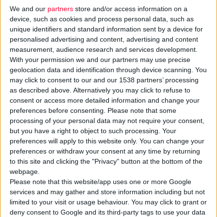
We and our
partners
store and/or access information on a
device, such as cookies and process personal data, such as
unique identifiers and standard information sent by a device for
personalised advertising and content, advertising and content
measurement, audience research and services development.
With your permission we and our partners may use precise
geolocation data and identification through device scanning. You
may click to consent to our and our 1538 partners’ processing
as described above. Alternatively you may click to refuse to
consent or access more detailed information and change your
preferences before consenting.
Please note that some
processing of your personal data may not require your consent,
13/2/2015 2:41:16 μμ
but you have a right to object to such processing. Your
Η Pfizer Hellas Band τραγουδά για την τρίτη ηλικία
preferences will apply to this website only. You can change your
O διευθυντής του τµήµατος Ογκολογίας της εταιρείας Pfizer, Νίκος
preferences or withdraw your consent at any time by returning
Χατζηνικολάου, εμπνευστής της μουσικής μπάντας
to this site and clicking the "Privacy" button at the bottom of the
webpage.
Please note that this website/app uses one or more Google
services and may gather and store information including but not
limited to your visit or usage behaviour. You may click to grant or
deny consent to Google and its third-party tags to use your data