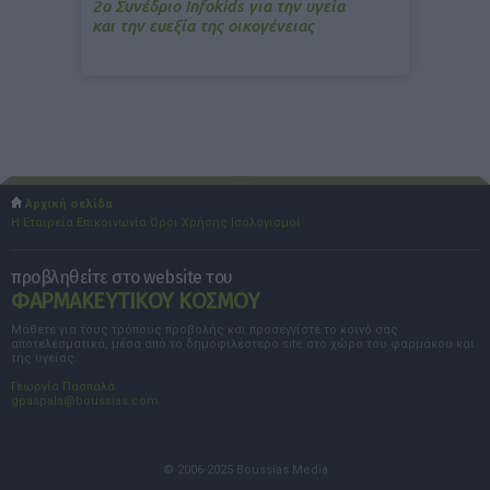
2ο Συνέδριο Infokids για την υγεία
και την ευεξία της οικογένειας
Αρχική σελίδα
Η Εταιρεία
Επικοινωνία
Όροι Χρήσης
Ισολογισμοί
προβληθείτε στο website του
ΦΑΡΜΑΚΕΥΤΙΚΟΥ ΚΟΣΜΟΥ
Μάθετε για τους τρόπους προβολής και προσεγγίστε το κοινό σας
αποτελεσματικά, μέσα από το δημοφιλέστερο site στο χώρο του φαρμάκου και
της υγείας.
Γεωργία Πασπαλά
gpaspala@boussias.com
© 2006-2025 Boussias Media