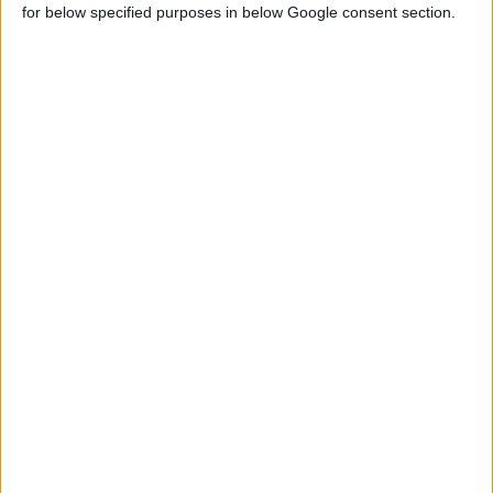
for below specified purposes in below Google consent section.
17/12/2014 11:56:49 πμ
Αμέτρητα παιδικά χαμόγελα χάρισε η Bayer Hellas
Εθελοντές της εταιρείας μοίρασαν δώρα στην Ένωση Μαζί για το
Παιδί