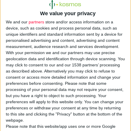
We value your privacy
Σήμερα, μπορούμε να εκτυπώσουμε τα πάντα σε τρεις
διαστάσεις: μικροαντικείμενα, έπιπλα, εργαλεία,
We and our
partners
store and/or access information on a
device, such as cookies and process personal data, such as
κοσμήματα, σπίτια μέχρι και ανθρώπινα μέλη.
unique identifiers and standard information sent by a device for
personalised advertising and content, advertising and content
Διανύοντας μία από τις πιο ανατρεπτικές περιόδους στην
measurement, audience research and services development.
ιστορία της τεχνολογίας, έχουμε την τύχη να
With your permission we and our partners may use precise
παρακολουθήσουμε την ταχύτατη πρόοδο της τρισδιάστατης
geolocation data and identification through device scanning. You
may click to consent to our and our 1538 partners’ processing
εκτύπωσης.
as described above. Alternatively you may click to refuse to
consent or access more detailed information and change your
Στο πλαίσιο της έκθεσης
3D Printing της Στέγης Γραμμάτων
preferences before consenting.
Please note that some
και Τεχνών, από 17 Δεκεμβρίου 2014 έως και 31
processing of your personal data may not require your consent,
but you have a right to object to such processing. Your
Ιανουαρίου 2015 θα εκτίθεται στο Ωνάσειο
preferences will apply to this website only. You can change your
Καρδιοχειρουργικό Κέντρο μία καρδιά που αποτελείται
preferences or withdraw your consent at any time by returning
από τρισδιάστατα εκτυπωμένα μέρη.
Η καρδιά αυτή
to this site and clicking the "Privacy" button at the bottom of the
δημιουργήθηκε με σκοπό να προσφέρει τη δυνατότητα
webpage.
Please note that this website/app uses one or more Google
καλύτερης εκπαίδευσης στους φοιτητές της ιατρικής, καθώς