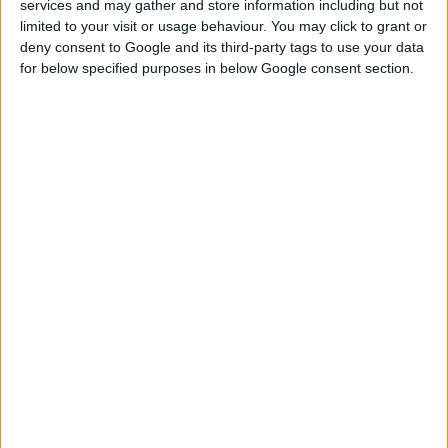
services and may gather and store information including but not
προσομοιάζει με μια ανθρώπινη καρδιά.
limited to your visit or usage behaviour. You may click to grant or
deny consent to Google and its third-party tags to use your data
for below specified purposes in below Google consent section.
Ο δημιουργός της, Richard Arm, ερευνητής του Πανεπιστημίου
Nottingham Trent της Βρετανίας και οι συνεργάτες του,
χρησιμοποίησαν την αξονική τομογραφία ώστε να
αποτυπώσουν με ακρίβεια την εσωτερική δομή και πυκνότητα
των τμημάτων της καρδιάς, ενώ η χρήση τζελ σιλικόνης κατά
την εκτύπωση, επιτρέπει στην ανθρώπινη αφή να διαχωρίζει
την ποιότητα των ιστών. Η καρδιά με τα τρισδιάστατα
εκτυπωμένα στοιχεία ζυγίζει δύο κιλά και οι διαστάσεις της
είναι 12 εκ. x 9 εκ. x 6 εκ. Προς το παρόν, δεν μπορεί να
αντικαταστήσει την ανθρώπινη καρδιά.
Η έκθεση διερευνά την επιρροή της τρισδιάστατης εκτύπωσης
στο design, την αρχιτεκτονική, τη μόδα, την επιστήμη και την
τέχνη. Για πρώτη φορά στην Ελλάδα, μια έκθεση φιλοξενεί 80