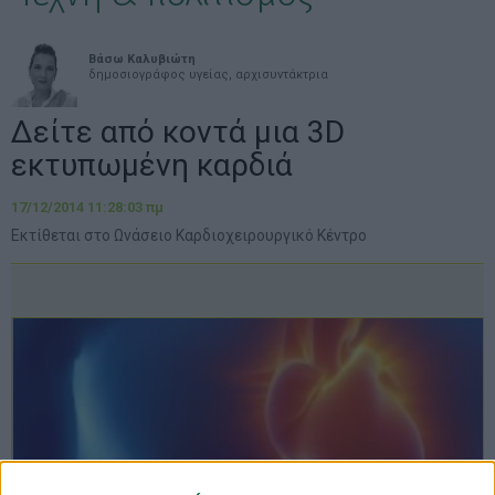
Βάσω Καλυβιώτη
δημοσιογράφος υγείας, αρχισυντάκτρια
Δείτε από κοντά μια 3D
εκτυπωμένη καρδιά
17/12/2014 11:28:03 πμ
Εκτίθεται στο Ωνάσειο Καρδιοχειρουργικό Κέντρο