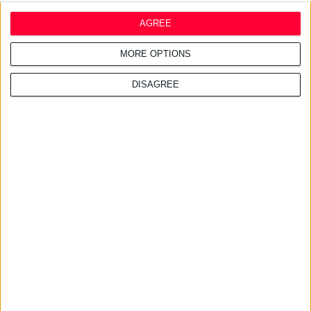
AGREE
MORE OPTIONS
16/7/2024 11:35:42 μμ
Συμβούλιο της Ευρώπης:
Συγκρότησε δίκτυο ιστορικών
DISAGREE
φαρμακείων