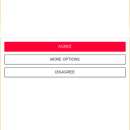
27/7/2022 3:17:00 πμ
Dettol: Σπρέι 2 σε 1 για ένα απόλυτα ασφαλές καλοκαίρι!
AGREE
Συνεχίζει να καινοτομεί με προϊόντα, τα οποία συμβάλλουν ώστε οι
άνθρωποι να ζουν με περισσότερη υγεία
MORE OPTIONS
DISAGREE