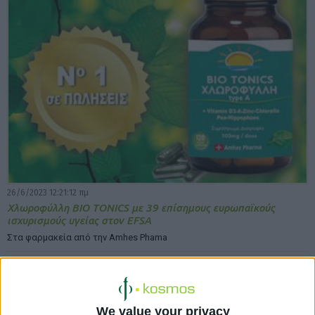
26/6/2023 12:21:12 πμ
Χλωροφύλλη ΒΙΟ ΤΟΝΙCS με 39 επίσημους ευρωπαϊκούς
ισχυρισμούς υγείας στον EFSA
Στα φαρμακεία από την Amhes Phama
We value your privacy