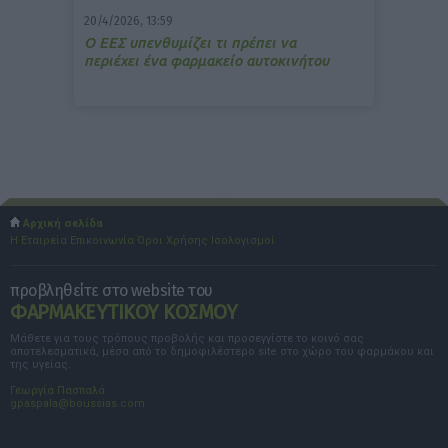
20/4/2026, 13:59
Ο ΕΕΣ υπενθυμίζει τι πρέπει να
περιέχει ένα φαρμακείο αυτοκινήτου
Αρχική σελίδα
Η Εταιρεία
Επικοινωνία
Όροι Χρήσης
Ισολογισμοί
προβληθείτε στο website του
ΦΑΡΜΑΚΕΥΤΙΚΟΥ ΚΟΣΜΟΥ
Μάθετε για τους τρόπους προβολής και προσεγγίστε το κοινό σας
αποτελεσματικά, μέσα από το δημοφιλέστερο site στο χώρο του φαρμάκου και
της υγείας.
Γεωργία Πασπαλά
gpaspala@boussias.com