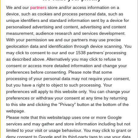
We and our
partners
store and/or access information on a
device, such as cookies and process personal data, such as
unique identifiers and standard information sent by a device for
personalised advertising and content, advertising and content
measurement, audience research and services development.
With your permission we and our partners may use precise
geolocation data and identification through device scanning. You
may click to consent to our and our 1538 partners’ processing
as described above. Alternatively you may click to refuse to
consent or access more detailed information and change your
preferences before consenting.
Please note that some
11/6/2023 10:36:22 μμ
processing of your personal data may not require your consent,
Νέο brand έρχεται στα φαρμακεία από τη Natural Balance
but you have a right to object to such processing. Your
Τα εξελιγμένα συμπληρώματα διατροφής Sanaril Nutraceuticals
preferences will apply to this website only. You can change your
preferences or withdraw your consent at any time by returning
to this site and clicking the "Privacy" button at the bottom of the
webpage.
Please note that this website/app uses one or more Google
services and may gather and store information including but not
limited to your visit or usage behaviour. You may click to grant or
deny consent to Google and its third-party tags to use your data