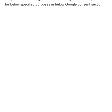
for below specified purposes in below Google consent section.
17/5/2023 3:31:25 μμ
Η CHEMIX A.E. αναζητά πωλητή/πωλήτρια με πτυχίο Χημικού/
Φαρμακοποιού