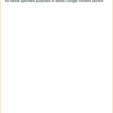
for below specified purposes in below Google consent section.
17/10/2008
Αpivita: αύξηση τζίρου και κερδών
Εκτιμήσεις για πωλήσεις 25 εκατ. ευρώ το 2008