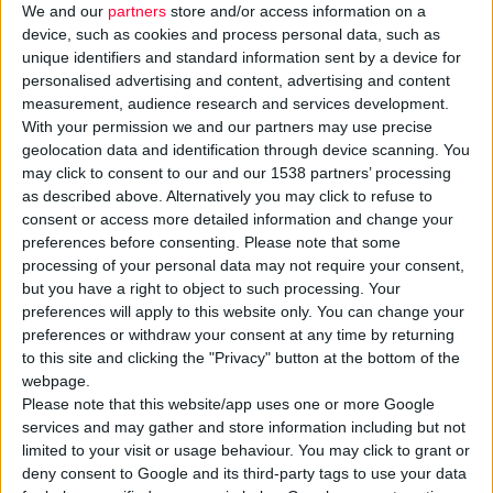
We and our
partners
store and/or access information on a
device, such as cookies and process personal data, such as
unique identifiers and standard information sent by a device for
personalised advertising and content, advertising and content
measurement, audience research and services development.
With your permission we and our partners may use precise
geolocation data and identification through device scanning. You
may click to consent to our and our 1538 partners’ processing
as described above. Alternatively you may click to refuse to
consent or access more detailed information and change your
20/10/2008
Alapis: προς εξαγορά της PNG Gerolymatos
preferences before consenting.
Please note that some
processing of your personal data may not require your consent,
Μεγάλη επιχειρηματική συμφωνία στο χώρο της βιομηχανίας
φαρμάκων
but you have a right to object to such processing. Your
preferences will apply to this website only. You can change your
preferences or withdraw your consent at any time by returning
to this site and clicking the "Privacy" button at the bottom of the
webpage.
Please note that this website/app uses one or more Google
services and may gather and store information including but not
limited to your visit or usage behaviour. You may click to grant or
deny consent to Google and its third-party tags to use your data