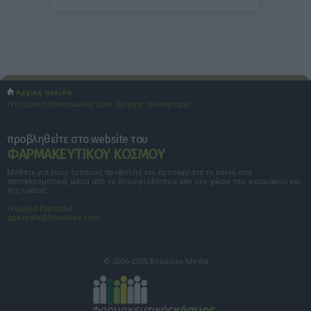
Αρχική σελίδα
Η Εταιρεία
Επικοινωνία
Όροι Χρήσης
Ισολογισμοί
προβληθείτε στο website του
ΦΑΡΜΑΚΕΥΤΙΚΟΥ ΚΟΣΜΟΥ
Μάθετε για τους τρόπους προβολής και προσεγγίστε το κοινό σας
αποτελεσματικά, μέσα από το δημοφιλέστερο site στο χώρο του φαρμάκου και
της υγείας.
Γεωργία Πασπαλά
gpaspala@boussias.com
© 2006-2025 Boussias Media