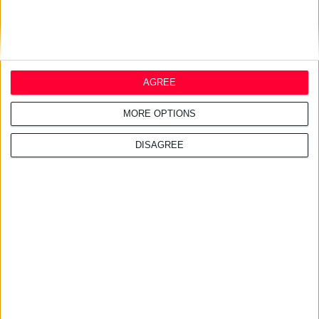
Eli Lilly: συμφωνία για εξαγορά της ImClone Systems
Σημαντική ενίσχυση του αντικαρκινικού προγράμματος της εταιρείας
AGREE
MORE OPTIONS
DISAGREE
6/10/2008
Pfizer: εστίαση της έρευνας σε συγκεκριμένες κατηγορίες
φαρμάκων
Το ερευνητικό ενδιαφέρον της εταιρείας επικεντρώνεται πλέον σε