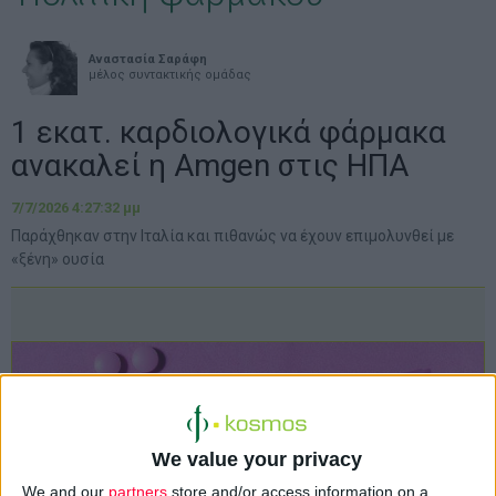
Αναστασία Σαράφη
μέλος συντακτικής ομάδας
1 εκατ. καρδιολογικά φάρμακα
ανακαλεί η Amgen στις ΗΠΑ
7/7/2026 4:27:32 μμ
Παράχθηκαν στην Ιταλία και πιθανώς να έχουν επιμολυνθεί με
«ξένη» ουσία
We value your privacy
We and our
partners
store and/or access information on a