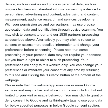
device, such as cookies and process personal data, such as
unique identifiers and standard information sent by a device for
personalised advertising and content, advertising and content
measurement, audience research and services development.
With your permission we and our partners may use precise
geolocation data and identification through device scanning. You
Σε
εθελοντική ανάκληση
περίπου 1 εκατ. συσκευασιών
may click to consent to our and our 1538 partners’ processing
καρδιολογικών φαρμάκων
προχώρησε στις
ΗΠΑ
η
Amgen
as described above. Alternatively you may click to refuse to
λόγω πιθανής επιμόλυνσης με «ξένη» ουσία, χωρίς να δίνονται
consent or access more detailed information and change your
preferences before consenting.
Please note that some
περισσότερες πληροφορίες. Πρόκειται για παρτίδες των
processing of your personal data may not require your consent,
φαρμάκων με ivabradine, οι οποίες παράχθηκαν στην Ιταλία.
but you have a right to object to such processing. Your
preferences will apply to this website only. You can change your
Επιπλέον η εταιρεία ανακαλεί -πάλι σε εθνικό επίπεδο-
preferences or withdraw your consent at any time by returning
to this site and clicking the "Privacy" button at the bottom of the
περίπου 10 χιλιάδες συσκευασίες φαρμάκων με cinacalcet,
webpage.
που χορηγούνται σε συγκεκριμένους ασθενείς με
Please note that this website/app uses one or more Google
υπερπαραθυρεοειδισμό. Σε αυτήν την περίπτωση η παραγωγή
services and may gather and store information including but not
έγινε στην Ιαπωνία και οι λόγοι της ανάκλησης σχετίζονται με
limited to your visit or usage behaviour. You may click to grant or
«αποκλίσεις στους όρους ορθής παρασκευαστικής πρακτικής».
deny consent to Google and its third-party tags to use your data
for below specified purposes in below Google consent section.