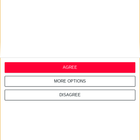
ΑΑΔΕ: Κατασχέθηκαν χιλιάδες
παράνομα συμπληρώματα
διατροφής
AGREE
MORE OPTIONS
DISAGREE