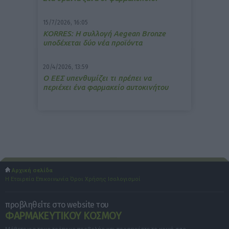
15/7/2026, 16:05
ΚΟRRES: Η συλλογή Aegean Bronze
υποδέχεται δύο νέα προϊόντα
20/4/2026, 13:59
Ο ΕΕΣ υπενθυμίζει τι πρέπει να
περιέχει ένα φαρμακείο αυτοκινήτου
Αρχική σελίδα
Η Εταιρεία
Επικοινωνία
Όροι Χρήσης
Ισολογισμοί
προβληθείτε στο website του
ΦΑΡΜΑΚΕΥΤΙΚΟΥ ΚΟΣΜΟΥ