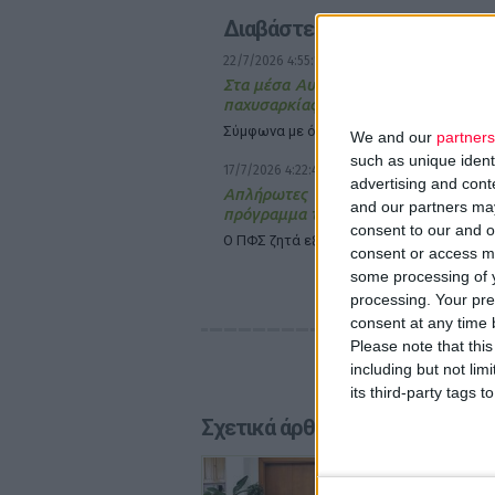
Διαβάστε επίσης
22/7/2026 4:55:17 μμ
Στα μέσα Αυγούστου η εξόφληση τ
παχυσαρκίας
Σύμφωνα με όσα είπε ο υπουργός Υγεία
We and our
partners
such as unique ident
17/7/2026 4:22:47 μμ
advertising and con
Απλήρωτες οι συνταγές Μαΐ
and our partners may
πρόγραμμα της παχυσαρκίας
consent to our and o
Ο ΠΦΣ ζητά εξηγήσεις από την Ειρ. Αγα
consent or access m
some processing of y
processing. Your pre
consent at any time b
Please note that thi
including but not lim
its third-party tags
Σχετικά άρθρα
28/7/2026
Συμφων