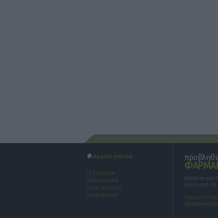
προβληθεί
Αρχική σελίδα
ΦΑΡΜΑΚ
Η Εταιρεία
Μάθετε για 
Επικοινωνία
μέσα από το
Όροι Χρήσης
Ισολογισμοί
Γεωργία Πα
gpaspala@b