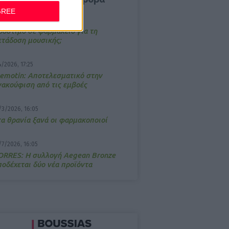
GREE
/3/2026, 16:44
ρόστιμο σε φαρμακείο για τη
ετάδοση μουσικής;
4/2026, 17:25
emotin: Αποτελεσματικό στην
νακούφιση από τις εμβοές
/3/2026, 16:05
τα θρανία ξανά οι φαρμακοποιοί
/7/2026, 16:05
ΟRRES: Η συλλογή Aegean Bronze
ποδέχεται δύο νέα προϊόντα