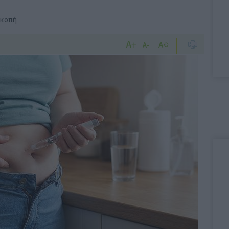
ακοπή