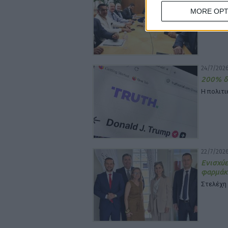
φαρμακ
MORE OPT
Στη σύσ
κυβέρνη
24/7/2026
200% δ
Η πολιτι
22/7/2026
Ενισχύ
φαρμάκ
Στελέχη