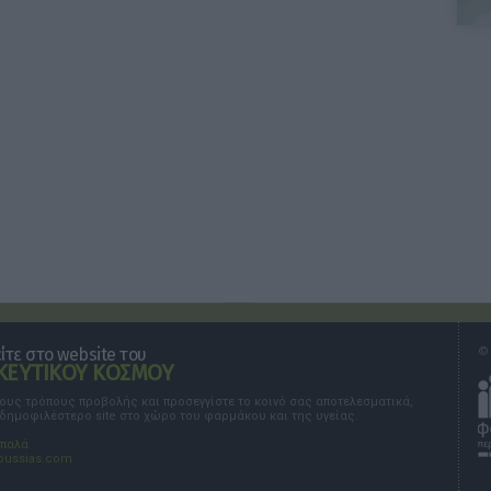
τε στο website του
© 
ΕΥΤΙΚΟΥ ΚΟΣΜΟΥ
τους τρόπους προβολής και προσεγγίστε το κοινό σας αποτελεσματικά,
 δημοφιλέστερο site στο χώρο του φαρμάκου και της υγείας.
σπαλά
oussias.com