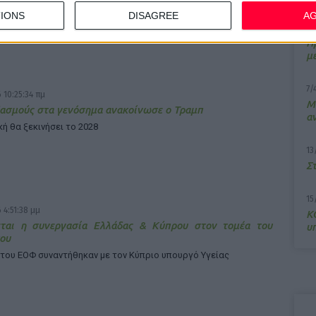
οβιομηχανία
IONS
DISAGREE
A
φιξη των εμπορικών σχέσεων των δύο χωρών στοχεύει η
10
ση
Π
μ
7/
 10:25:34 πμ
M
ασμούς στα γενόσημα ανακοίνωσε ο Τραμπ
α
κή θα ξεκινήσει το 2028
13
Σ
15
 4:51:38 μμ
Κ
εται η συνεργασία Ελλάδας & Κύπρου στον τομέα του
υ
ου
 του ΕΟΦ συναντήθηκαν με τον Κύπριο υπουργό Υγείας