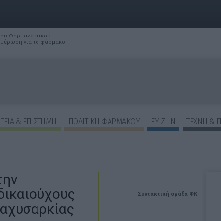
 του Φαρμακευτικού
νημέρωση για το φάρμακο
ΓΕΙΑ & ΕΠΙΣΤΗΜΗ
ΠΟΛΙΤΙΚΗ ΦΑΡΜΑΚΟΥ
ΕΥ ΖΗΝ
ΤΕΧΝΗ & 
την
δικαιούχους
Συντακτική ομάδα ΦΚ
παχυσαρκίας