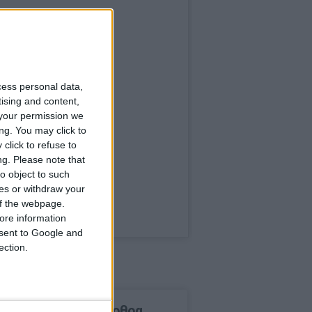
cess personal data,
tising and content,
your permission we
ng. You may click to
click to refuse to
ng.
Please note that
o object to such
ces or withdraw your
 of the webpage.
ore information
onsent to Google and
ection.
δημοφιλέστερα άρθρα