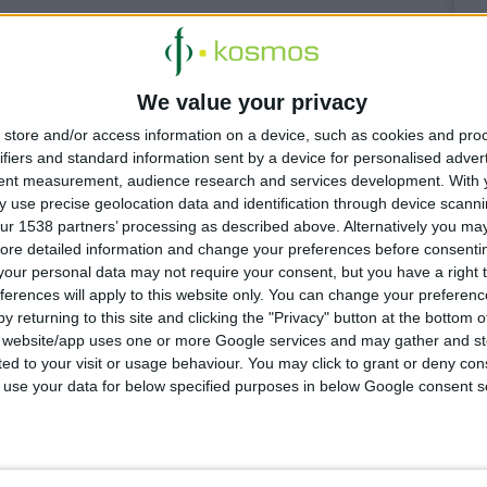
ων συνταγών
We value your privacy
ς στον ΠΦΣ
store and/or access information on a device, such as cookies and pro
ifiers and standard information sent by a device for personalised adver
tent measurement, audience research and services development.
With 
ου για το
 use precise geolocation data and identification through device scanni
ur 1538 partners’ processing as described above. Alternatively you may 
πηδάκη
ore detailed information and change your preferences before consenti
our personal data may not require your consent, but you have a right t
ferences will apply to this website only. You can change your preferen
y returning to this site and clicking the "Privacy" button at the bottom
s website/app uses one or more Google services and may gather and st
ited to your visit or usage behaviour. You may click to grant or deny c
 to use your data for below specified purposes in below Google consent s
 4:18:23 μμ
ία Ελλάδας – Σαουδικής Αραβίας για την ελληνική