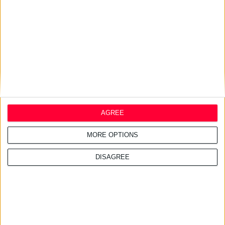
27/7/2026 3:54:33 μμ
Δωρεάν εφαρμογή για τα
εφημερεύοντα φαρμακεία
AGREE
MORE OPTIONS
DISAGREE