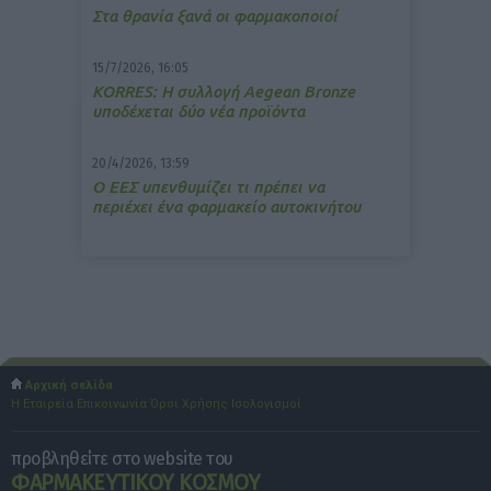
Στα θρανία ξανά οι φαρμακοποιοί
15/7/2026, 16:05
ΚΟRRES: Η συλλογή Aegean Bronze
υποδέχεται δύο νέα προϊόντα
20/4/2026, 13:59
Ο ΕΕΣ υπενθυμίζει τι πρέπει να
περιέχει ένα φαρμακείο αυτοκινήτου
Αρχική σελίδα
Η Εταιρεία
Επικοινωνία
Όροι Χρήσης
Ισολογισμοί
προβληθείτε στο website του
ΦΑΡΜΑΚΕΥΤΙΚΟΥ ΚΟΣΜΟΥ