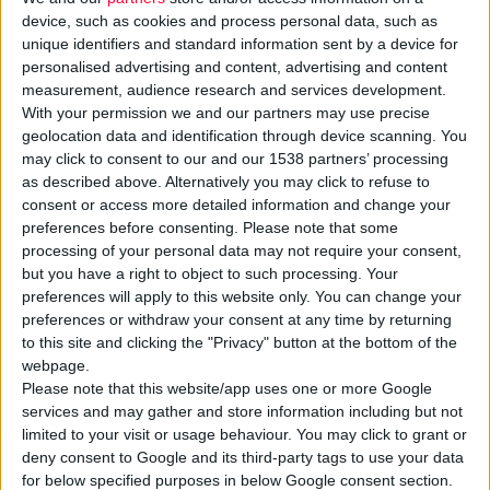
device, such as cookies and process personal data, such as
unique identifiers and standard information sent by a device for
personalised advertising and content, advertising and content
measurement, audience research and services development.
With your permission we and our partners may use precise
Την πιθανή υποχρέωση των φαρμακοποιών να καταβάλλουν
geolocation data and identification through device scanning. You
αμοιβή
σε οργανισμό διαχείρισης
πνευματικών
may click to consent to our and our 1538 partners’ processing
δικαιωμάτων
, όταν βάζουν
μουσική
στο
φαρμακείο
, αναλύει
as described above. Alternatively you may click to refuse to
consent or access more detailed information and change your
η νομική σύμβουλος του Φ.Σ. Αττικής Σ. Αγγέλου. Αφορμή
preferences before consenting.
Please note that some
στάθηκε η επίδοση ειδοποίησης πληρωμής προς φαρμακοποιό
processing of your personal data may not require your consent,
από τον Οργανισμό «Αυτοδιαχείριση», που ασχολείται με
but you have a right to object to such processing. Your
πνευματικά δικαιώματα των δημιουργών των μουσικών έργων,
preferences will apply to this website only. You can change your
preferences or withdraw your consent at any time by returning
αλλά δεν είναι η ΑΕΠΙ.
to this site and clicking the "Privacy" button at the bottom of the
webpage.
Όπως εξηγεί η ειδικός, ο
νόμος
δεν καθορίζει συγκεκριμένα
Please note that this website/app uses one or more Google
ποιοι χώροι (καταστήματα, επιχειρήσεις κτλ.) οφείλουν να
services and may gather and store information including but not
limited to your visit or usage behaviour. You may click to grant or
καταβάλλουν την αμοιβή. Ωστόσο απαλλαγή έχουν κερδίσει
deny consent to Google and its third-party tags to use your data
επιχειρήσεις, όπως ένα
οδοντιατρείο
, διότι το δικαστήριο
for below specified purposes in below Google consent section.