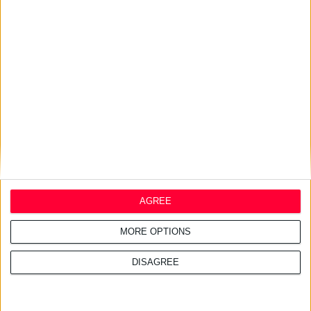
Ελλάδας & Κύπρου στον τομέα
του φαρμάκου
16/7/2026 4:11:23 μμ
ΑΑΔΕ: Κατασχέθηκαν χιλιάδες
παράνομα συμπληρώματα
διατροφής
AGREE
MORE OPTIONS
DISAGREE