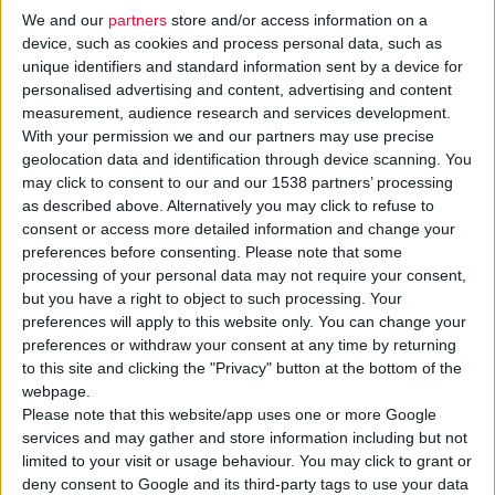
We and our
partners
store and/or access information on a
device, such as cookies and process personal data, such as
unique identifiers and standard information sent by a device for
personalised advertising and content, advertising and content
measurement, audience research and services development.
Από τη Διεύθυνση Αντιμετώπισης Οργανωμένου Εγκλήματος
With your permission we and our partners may use precise
εξαρθρώθηκε
εγκληματική οργάνωση
, στην οποία
geolocation data and identification through device scanning. You
συμμετείχαν
ιδιοκτήτες/διαχειριστές φαρμακείων
,
may click to consent to our and our 1538 partners’ processing
as described above. Alternatively you may click to refuse to
σύμφωνα με την ΕΛ.ΑΣ.
consent or access more detailed information and change your
preferences before consenting.
Please note that some
Ειδικότερα, η συμμορία διέπραττε κακουργηματικές απάτες σε
processing of your personal data may not require your consent,
βάρος του ΕΟΠΥΥ μέσω
ψευδούς συνταγογράφησης
και
but you have a right to object to such processing. Your
preferences will apply to this website only. You can change your
εικονικής εκτέλεσης
συνταγών φαρμακευτικών
preferences or withdraw your consent at any time by returning
σκευασμάτων, τουλάχιστον από τον Μάρτιο του 2020 έως και
to this site and clicking the "Privacy" button at the bottom of the
τον Απρίλιο του 2026. Η συνολική ζημία σε βάρος του ΕΟΠΥΥ
webpage.
υπερβαίνει τις
405.000 ευρώ
, ενώ μέχρι στιγμής έχουν
Please note that this website/app uses one or more Google
services and may gather and store information including but not
εξακριβωθεί 5.429 ψευδώς εκδοθείσες συνταγές. Κατά τις
limited to your visit or usage behaviour. You may click to grant or
έρευνες βρέθηκαν και κατασχέθηκαν, μεταξύ άλλων, 240
deny consent to Google and its third-party tags to use your data