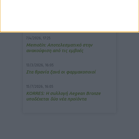
10/3/2026, 16:44
Πρόστιμο σε φαρμακείο για τη
μετάδοση μουσικής;
7/4/2026, 17:25
Memotin: Αποτελεσματικό στην
ανακούφιση από τις εμβοές
13/3/2026, 16:05
Στα θρανία ξανά οι φαρμακοποιοί
15/7/2026, 16:05
ΚΟRRES: Η συλλογή Aegean Bronze
υποδέχεται δύο νέα προϊόντα