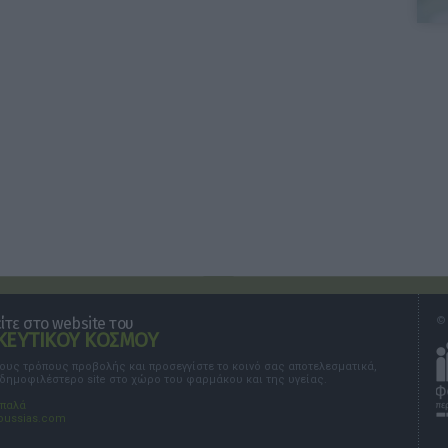
τε στο website του
© 
ΕΥΤΙΚΟΥ ΚΟΣΜΟΥ
τους τρόπους προβολής και προσεγγίστε το κοινό σας αποτελεσματικά,
 δημοφιλέστερο site στο χώρο του φαρμάκου και της υγείας.
σπαλά
oussias.com