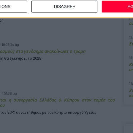
ία Ελλάδας – Σαουδικής Αραβίας για την ελληνική
IONS
DISAGREE
A
οβιομηχανία
7/
φιξη των εμπορικών σχέσεων των δύο χωρών στοχεύει η
M
ση
α
13
Σ
 10:25:34 πμ
ασμούς στα γενόσημα ανακοίνωσε ο Τραμπ
15
κή θα ξεκινήσει το 2028
Κ
υ
11
2ο
 4:51:38 μμ
κα
εται η συνεργασία Ελλάδας & Κύπρου στον τομέα του
ου
 του ΕΟΦ συναντήθηκαν με τον Κύπριο υπουργό Υγείας