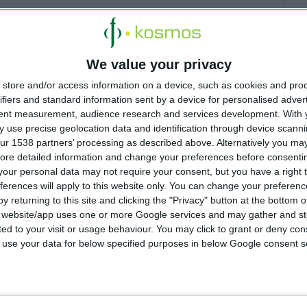
ίας για την
We value your privacy
ων των δύο
store and/or access information on a device, such as cookies and pro
ifiers and standard information sent by a device for personalised adver
tent measurement, audience research and services development.
With 
 use precise geolocation data and identification through device scanni
ων συνταγών
ur 1538 partners’ processing as described above. Alternatively you may 
ore detailed information and change your preferences before consenti
ς στον ΠΦΣ
our personal data may not require your consent, but you have a right t
ferences will apply to this website only. You can change your preferen
y returning to this site and clicking the "Privacy" button at the bottom
s website/app uses one or more Google services and may gather and st
ited to your visit or usage behaviour. You may click to grant or deny c
 to use your data for below specified purposes in below Google consent s
 4:18:23 μμ