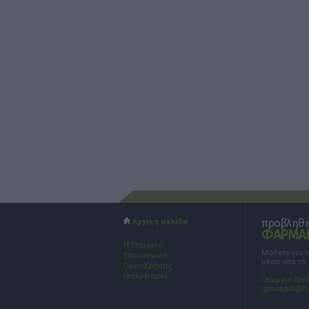
προβληθεί
Αρχική σελίδα
ΦΑΡΜΑΚ
Η Εταιρεία
Μάθετε για 
Επικοινωνία
μέσα από το
Όροι Χρήσης
Ισολογισμοί
Γεωργία Πα
gpaspala@b