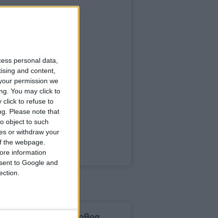
cess personal data,
tising and content,
your permission we
ng. You may click to
click to refuse to
ng.
Please note that
o object to such
ces or withdraw your
 of the webpage.
ore information
onsent to Google and
ection.
δημοφιλέστερα άρθρα