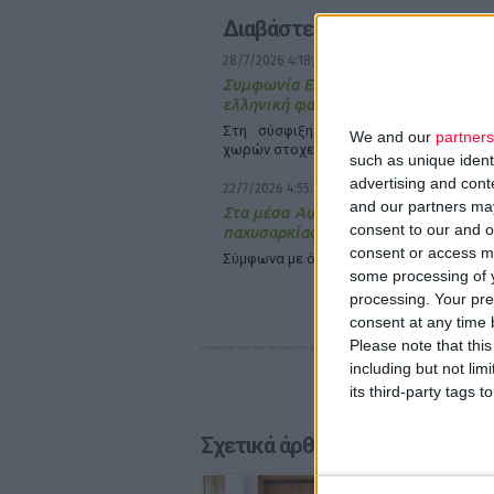
Διαβάστε επίσης
28/7/2026 4:18:23 μμ
Συμφωνία Ελλάδας – Σαουδικής Αραβ
ελληνική φαρμακοβιομηχανία
Στη σύσφιξη των εμπορικών σχέσε
We and our
partners
χωρών στοχεύει η κυβέρνηση
such as unique ident
advertising and con
22/7/2026 4:55:17 μμ
and our partners may
Στα μέσα Αυγούστου η εξόφληση τ
consent to our and o
παχυσαρκίας
consent or access m
Σύμφωνα με όσα είπε ο υπουργός Υγεία
some processing of y
processing. Your pre
consent at any time b
Please note that thi
including but not lim
its third-party tags
Σχετικά άρθρα
28/7/2026