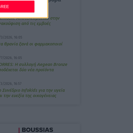
GREE
4/2026, 17:25
emotin: Αποτελεσματικό στην
νακούφιση από τις εμβοές
/3/2026, 16:05
τα θρανία ξανά οι φαρμακοποιοί
/7/2026, 16:05
ΟRRES: Η συλλογή Aegean Bronze
ποδέχεται δύο νέα προϊόντα
/3/2026, 16:57
 Συνέδριο Infokids για την υγεία
ι την ευεξία της οικογένειας