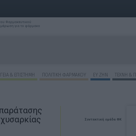
 του Φαρμακευτικού
νημέρωση για το φάρμακο
ΓΕΙΑ & ΕΠΙΣΤΗΜΗ
ΠΟΛΙΤΙΚΗ ΦΑΡΜΑΚΟΥ
ΕΥ ΖΗΝ
ΤΕΧΝΗ & 
 παράτασης
αχυσαρκίας
Συντακτική ομάδα ΦΚ