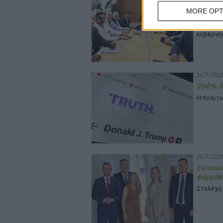
Συμφων
MORE OPT
φαρμακ
Στη σύσ
κυβέρνη
24/7/2026
200% δ
Η πολιτι
22/7/2026
Ενισχύ
φαρμάκ
Στελέχη