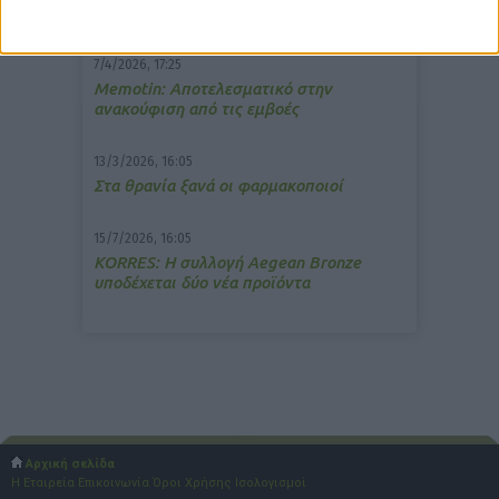
μετάδοση μουσικής;
7/4/2026, 17:25
Memotin: Αποτελεσματικό στην
ανακούφιση από τις εμβοές
13/3/2026, 16:05
Στα θρανία ξανά οι φαρμακοποιοί
15/7/2026, 16:05
ΚΟRRES: Η συλλογή Aegean Bronze
υποδέχεται δύο νέα προϊόντα
Αρχική σελίδα
Η Εταιρεία
Επικοινωνία
Όροι Χρήσης
Ισολογισμοί