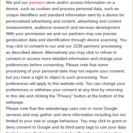
We and our
partners
store and/or access information on a
device, such as cookies and process personal data, such as
unique identifiers and standard information sent by a device for
personalised advertising and content, advertising and content
measurement, audience research and services development.
Ενεργά συμμετέχουν μεγάλες
φαρμακευτικές εταιρείες
στο
With your permission we and our partners may use precise
Παγκόσμιο Κύπελλο Ποδοσφαίρου 2026,
δράττοντας την
geolocation data and identification through device scanning. You
may click to consent to our and our 1538 partners’ processing
ευκαιρία να προβληθούν σε εκατομμύρια θεατές.
as described above. Alternatively you may click to refuse to
consent or access more detailed information and change your
Δεδομένου ότι οι αγώνες «απλώνονται» σε τρεις χώρες (ΗΠΑ,
preferences before consenting.
Please note that some
Μεξικό, Καναδά) και σε διάφορες μεγάλες πόλεις και ότι οι
processing of your personal data may not require your consent,
but you have a right to object to such processing. Your
έλεγχοι στις προωθητικές ενέργειες είναι αυστηροί εντός και
preferences will apply to this website only. You can change your
εκτός γηπέδων, μεγάλοι παίκτες της αγοράς επέλεξαν να
preferences or withdraw your consent at any time by returning
συνεργαστούν με τις
πόλεις διοργάνωσης
και να αναδείξουν
to this site and clicking the "Privacy" button at the bottom of the
το τοπικό οικοσύστημα επιστήμης και καινοτομίας.
webpage.
Please note that this website/app uses one or more Google
services and may gather and store information including but not
Χαρακτηριστικό παράδειγμα η
Sanofi
, η οποία διαθέτει στη
limited to your visit or usage behaviour. You may click to grant or
Μασαχουσέτη τις μεγαλύτερες αμερικανικές εγκαταστάσεις
deny consent to Google and its third-party tags to use your data
της και απασχολεί μόνο σε αυτήν την πολιτεία 5000