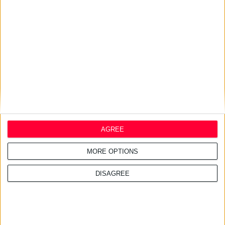
24/7/2026 1:41:29 μμ
Opella: Μεγάλη επένδυση $70
εκατ. στα προβιοτικά
AGREE
MORE OPTIONS
DISAGREE