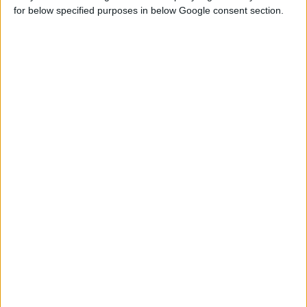
for below specified purposes in below Google consent section.
19/5/2026 4:05:49 μμ
ΣΥΦΑΚ: Μεγάλος χορηγός στο επιτυχημένο Παγκρήτιο
Φαρμακευτικό Συνέδριο
Ανέδειξε ότι το μέλλον της υγείας περνά μέσα από το φαρμακείο