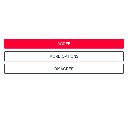
11/5/2026 5:21:20 μμ
Όμιλος ΠΕΙΦΑΣΥΝ: Ενημερωτική εκδήλωση στην Αργολίδα
AGREE
Με τιμητικές διακρίσεις και ουσιαστικό διάλογο με τα φαρμακεία της
περιοχής
MORE OPTIONS
DISAGREE