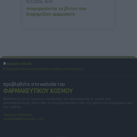
13/5/2026, 16:01
Απαγορεύονται τα βίντεο που
διαφημίζουν φαρμακεία
Αρχική σελίδα
Η Εταιρεία
Επικοινωνία
Όροι Χρήσης
Ισολογισμοί
προβληθείτε στο website του
ΦΑΡΜΑΚΕΥΤΙΚΟΥ ΚΟΣΜΟΥ
Μάθετε για τους τρόπους προβολής και προσεγγίστε το κοινό σας
αποτελεσματικά, μέσα από το δημοφιλέστερο site στο χώρο του φαρμάκου και
της υγείας.
Γεωργία Πασπαλά
gpaspala@boussias.com