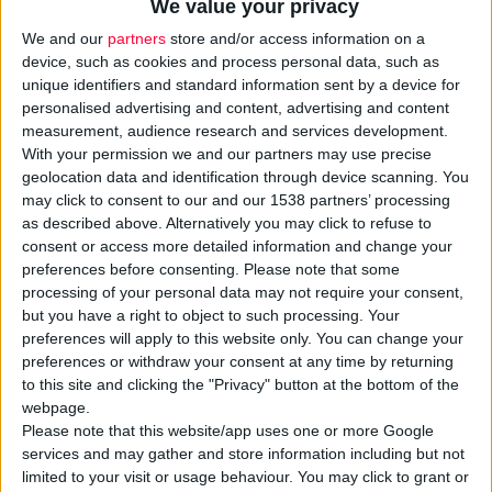
We value your privacy
We and our
partners
store and/or access information on a
device, such as cookies and process personal data, such as
unique identifiers and standard information sent by a device for
personalised advertising and content, advertising and content
measurement, audience research and services development.
With your permission we and our partners may use precise
geolocation data and identification through device scanning. You
may click to consent to our and our 1538 partners’ processing
as described above. Alternatively you may click to refuse to
consent or access more detailed information and change your
preferences before consenting.
Please note that some
11/6/2026 3:52:34 μμ
processing of your personal data may not require your consent,
Όμιλος ΠΕΙΦΑΣΥΝ: Τρεις σημαντικές διακρίσεις στα Αριστεία
but you have a right to object to such processing. Your
Φαρμακευτικής Αγοράς 2026
preferences will apply to this website only. You can change your
Για την εκπαίδευση, την εργασιακή κουλτούρα & την ομάδα πωλήσεων
preferences or withdraw your consent at any time by returning
to this site and clicking the "Privacy" button at the bottom of the
webpage.
Please note that this website/app uses one or more Google
services and may gather and store information including but not
limited to your visit or usage behaviour. You may click to grant or