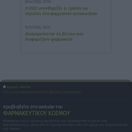
20/4/2026, 13:59
Ο ΕΕΣ υπενθυμίζει τι πρέπει να
περιέχει ένα φαρμακείο αυτοκινήτου
13/5/2026, 16:01
Απαγορεύονται τα βίντεο που
διαφημίζουν φαρμακεία
Αρχική σελίδα
Η Εταιρεία
Επικοινωνία
Όροι Χρήσης
Ισολογισμοί
προβληθείτε στο website του
ΦΑΡΜΑΚΕΥΤΙΚΟΥ ΚΟΣΜΟΥ
Μάθετε για τους τρόπους προβολής και προσεγγίστε το κοινό σας
αποτελεσματικά, μέσα από το δημοφιλέστερο site στο χώρο του φαρμάκου και
της υγείας.