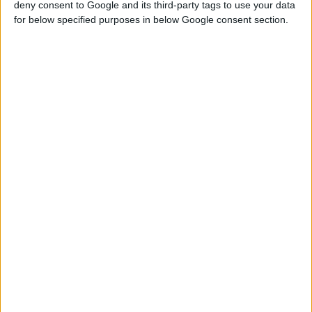
deny consent to Google and its third-party tags to use your data
for below specified purposes in below Google consent section.
11/6/2026 3:50:27 μμ
ΟΦΕΤ: Δωρεά απινιδωτών στο ΕΚΠΑ
Εις μνήμην της καθηγήτριας Φαρμακολογίας Ι. Ανδρεάδου