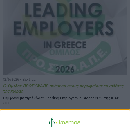
12/6/2026 4:35:49 μμ
Ο Όμιλος ΠΡΟΣΥΦΑΠΕ ανάμεσα στους κορυφαίους εργοδότες
της χώρας
Σύμφωνα με την έκδοση Leading Employers in Greece 2026 της ICAP
CRIF