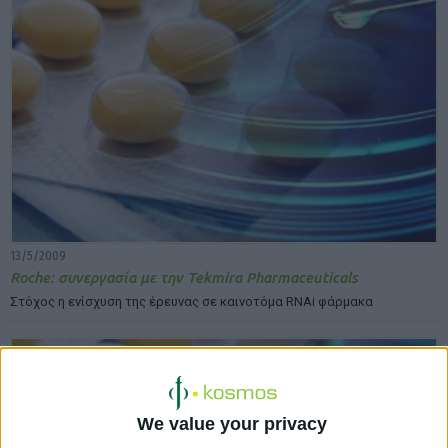
13/5/2009
Roche: συνεργασία με την Tekmira Pharmaceuticals
Στόχος η ενίσχυση της έρευνας σε καινοτόμα RNAi φάρμακα
We value your privacy