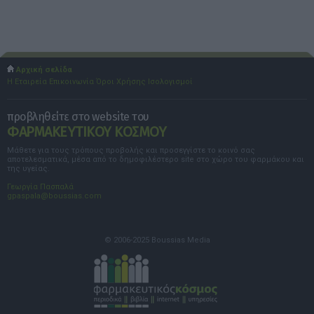
Αρχική σελίδα
Η Εταιρεία
Επικοινωνία
Όροι Χρήσης
Ισολογισμοί
προβληθείτε στο website του
ΦΑΡΜΑΚΕΥΤΙΚΟΥ ΚΟΣΜΟΥ
Μάθετε για τους τρόπους προβολής και προσεγγίστε το κοινό σας
αποτελεσματικά, μέσα από το δημοφιλέστερο site στο χώρο του φαρμάκου και
της υγείας.
Γεωργία Πασπαλά
gpaspala@boussias.com
© 2006-2025 Boussias Media