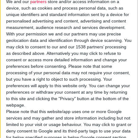
We and our
partners
store and/or access information on a
device, such as cookies and process personal data, such as
unique identifiers and standard information sent by a device for
personalised advertising and content, advertising and content
measurement, audience research and services development.
With your permission we and our partners may use precise
geolocation data and identification through device scanning. You
may click to consent to our and our 1538 partners’ processing
as described above. Alternatively you may click to refuse to
consent or access more detailed information and change your
12/5/2009
preferences before consenting.
Please note that some
Γρηγόρης Παπαδέας
processing of your personal data may not require your consent,
Γενικός διευθυντής της «Artico in Architects»
but you have a right to object to such processing. Your
preferences will apply to this website only. You can change your
preferences or withdraw your consent at any time by returning
to this site and clicking the "Privacy" button at the bottom of the
webpage.
Please note that this website/app uses one or more Google
services and may gather and store information including but not
limited to your visit or usage behaviour. You may click to grant or
deny consent to Google and its third-party tags to use your data
for below specified purposes in below Google consent section.