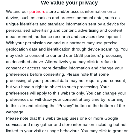
We value your privacy
We and our
partners
store and/or access information on a
device, such as cookies and process personal data, such as
unique identifiers and standard information sent by a device for
personalised advertising and content, advertising and content
measurement, audience research and services development.
With your permission we and our partners may use precise
geolocation data and identification through device scanning. You
may click to consent to our and our 1538 partners’ processing
19/3/2010
as described above. Alternatively you may click to refuse to
Χαιρετισμός του προέδρου του ΣΦΕΕ στο Συνέδριο Pharma
consent or access more detailed information and change your
Money Conference 2010
preferences before consenting.
Please note that some
«Η μηχανοργάνωση και ο τεχνολογικός εκσυγχρονισμός είναι η
processing of your personal data may not require your consent,
μοναδική επιλογή για τον εξορθολογισμό των δαπανών υγείας»
but you have a right to object to such processing. Your
preferences will apply to this website only. You can change your
preferences or withdraw your consent at any time by returning
to this site and clicking the "Privacy" button at the bottom of the
webpage.
Please note that this website/app uses one or more Google
services and may gather and store information including but not
limited to your visit or usage behaviour. You may click to grant or