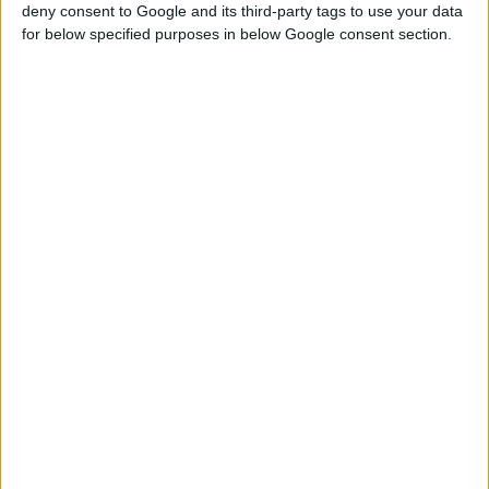
deny consent to Google and its third-party tags to use your data
for below specified purposes in below Google consent section.
16/3/2010
Νέο ΔΣ της Π.Ε.Φ.: Επανεκλογή του Θ. Κωλέτη στη θέση του
προέδρου
Σημαντικά αναπτυξιακά μεγέθη-Έξι νέες παραγωγικές μονάδες
δημιουργούν επιπλέον θέσεις εργασίας