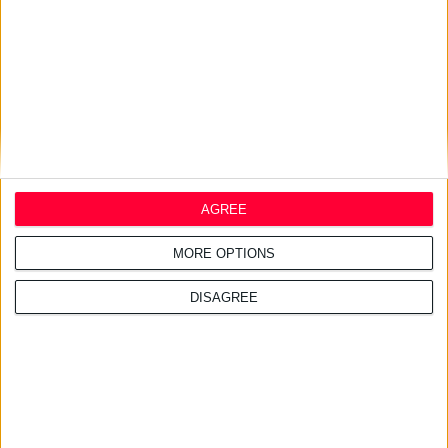
5/3/2010
Συμφωνία συνεργασίας των Bristol-Myers Squibb και Allergan
AGREE
Από κοινού ανάπτυξη και προώθηση ενός νέου αναλγητικού κατά του
νευροπαθητικού πόνου
MORE OPTIONS
DISAGREE