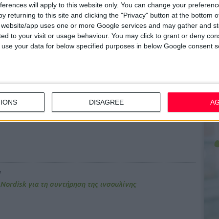
ferences will apply to this website only. You can change your preferen
ση πλαστού αντιτετανικού ορού
y returning to this site and clicking the "Privacy" button at the bottom
s website/app uses one or more Google services and may gather and st
ited to your visit or usage behaviour. You may click to grant or deny c
 to use your data for below specified purposes in below Google consent s
7
ρφή Mycazole®
IONS
DISAGREE
A
7
Nordisk για τη συντήρηση της ινσουλίνης