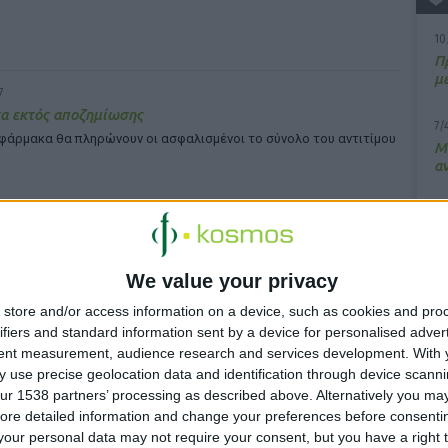
10
Π
μ
7
α εκτός αποζημίωσης
7/
 φάρμακα θα πληρώνουν οι ασφαλισμένοι το σύνολο του αντιτίμου
M
α
13
Σ
7
We value your privacy
15
ά εκτελούνται πλέον οι συνταγές του ΤΣΜΕΔΕ στην Αθήνα
Κ
store and/or access information on a device, such as cookies and pro
υ
ifiers and standard information sent by a device for personalised adver
tent measurement, audience research and services development.
With 
 use precise geolocation data and identification through device scanni
ur 1538 partners’ processing as described above. Alternatively you may 
ore detailed information and change your preferences before consenti
our personal data may not require your consent, but you have a right t
7