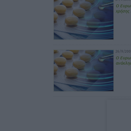
Ο Ευρω
χρήσης 
26/9/200
Ο Ευρω
ανάκλησ