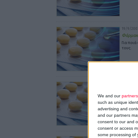
19/9/200
Φάρμακ
Για ποιά
τους.
19/9/200
Κανονικ
We and our
partners
such as unique ident
advertising and con
and our partners may
consent to our and o
consent or access m
some processing of y
19/9/200