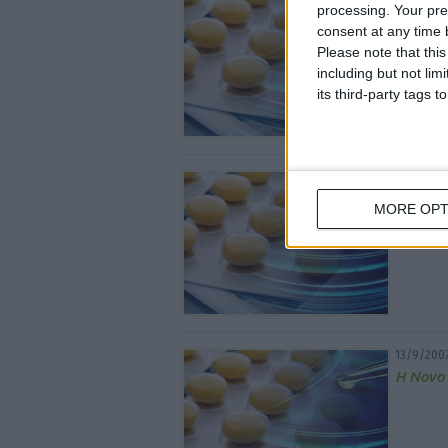
processing. Your pre
Διακίνη
consent at any time b
Please note that thi
including but not lim
its third-party tags
18/9/200
Νέα μο
MORE OPT
13/9/200
Η Novo 