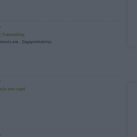
7
 Γιαννούτας
οιός και... ζαχαροπλάστης.
7
ίο στο νησί
7