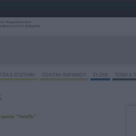
 του Φαρμακευτικού
νημέρωση για το φάρμακο
ΓΕΙΑ & ΕΠΙΣΤΗΜΗ
ΠΟΛΙΤΙΚΗ ΦΑΡΜΑΚΟΥ
ΕΥ ΖΗΝ
ΤΕΧΝΗ & 
ς
ΕΠΙΛΟΓΕΣ ΕΜΦΑΝΙΣΗΣ ΑΡΘΡΩΝ:
προϊόν "Tamiflu"