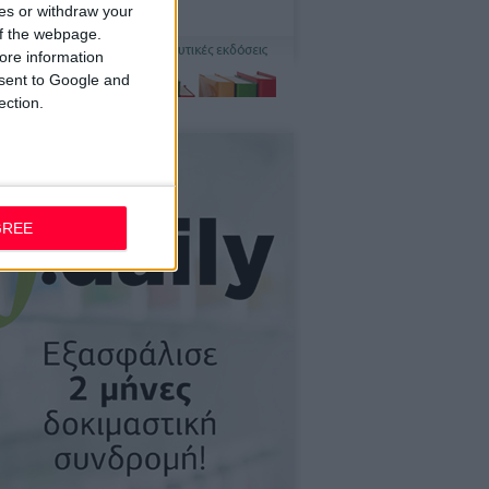
ces or withdraw your
 of the webpage.
ore information
onsent to Google and
ection.
GREE