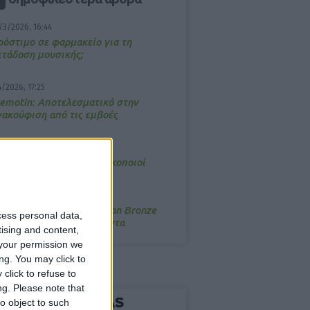
/3/2026, 16:44
ρόστιμο σε φαρμακείο για τη
ετάδοση μουσικής;
4/2026, 17:25
emotin: Αποτελεσματικό στην
νακούφιση από τις εμβοές
/3/2026, 16:05
τα θρανία ξανά οι φαρμακοποιοί
/7/2026, 16:05
ΟRRES: Η συλλογή Aegean Bronze
cess personal data,
ποδέχεται δύο νέα προϊόντα
tising and content,
your permission we
ng. You may click to
click to refuse to
ng.
Please note that
o object to such