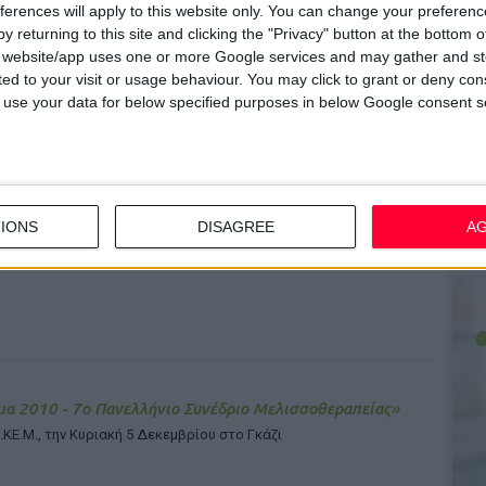
ferences will apply to this website only. You can change your preferen
 Σχετικά με τα «κυκλώματα κατευθυνόμενης
y returning to this site and clicking the "Privacy" button at the bottom
ογράφησης»
s website/app uses one or more Google services and may gather and st
ους δώστε ονόματα ή σταματήστε την λασπολογία»
ited to your visit or usage behaviour. You may click to grant or deny c
 to use your data for below specified purposes in below Google consent s
 Προσφυγή στη Δικαιοσύνη για τα χρέη των Ταμείων στους
IONS
DISAGREE
A
οποιούς
ούμε πλέον να πληρώνουμε αυτούς που μας χρωστάνε»
α 2010 - 7ο Πανελλήνιο Συνέδριο Μελισσοθεραπείας»
.ΚΕ.Μ., την Κυριακή 5 Δεκεμβρίου στο Γκάζι