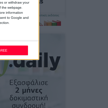
ces or withdraw your
 of the webpage.
ore information
onsent to Google and
ection.
GREE