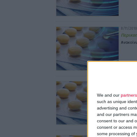
8/11/2010
Περικο
Ανακοίνω
4/11/2010
Π.Φ.Σ.:
We and our
partners
Διάψευση
such as unique ident
advertising and con
and our partners may
consent to our and o
consent or access m
some processing of y
4/11/2010