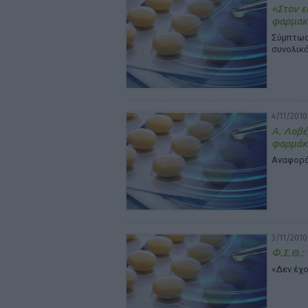
«Στον ε
φαρμακ
Σύμπτωσ
συνολικά
4/11/2010
Α. Λοβέ
φαρμάκ
Αναφορά
3/11/2010
Φ.Σ.Θ.:
«Δεν έχο