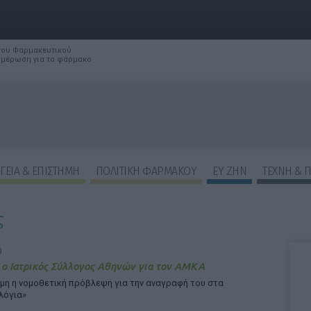
 του Φαρμακευτικού
νημέρωση για το φάρμακο
ΓΕΙΑ & ΕΠΙΣΤΗΜΗ
ΠΟΛΙΤΙΚΗ ΦΑΡΜΑΚΟΥ
ΕΥ ΖΗΝ
ΤΕΧΝΗ & 
ς
ΕΠΙΛΟΓΕΣ ΕΜΦΑΝΙΣΗΣ ΑΡΘΡΩΝ:
0
 ο Ιατρικός Σύλλογος Αθηνών για τον ΑΜΚΑ
μη η νομοθετική πρόβλεψη για την αναγραφή του στα
λόγια»