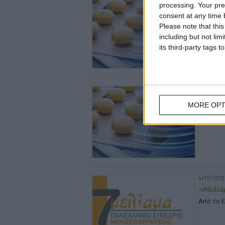
processing. Your pre
Φ.Σ.Α.:
consent at any time b
συνταγ
Please note that thi
«Επιτέλ
including but not lim
its third-party tags
4/11/2010
Φ.Σ.Α.:
MORE OPT
φαρμακ
«Αδυνατ
4/11/2010
«Μελίαμ
Από το Ε