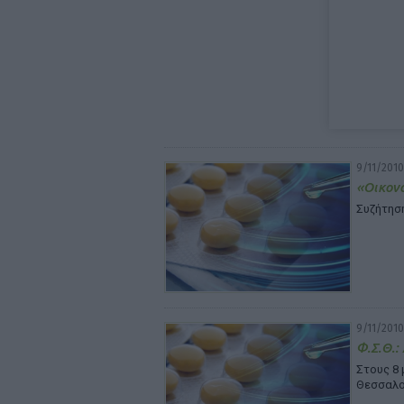
9/11/2010
«Οικονο
Συζήτησ
9/11/2010
Φ.Σ.Θ.:
Στους 8 
Θεσσαλο