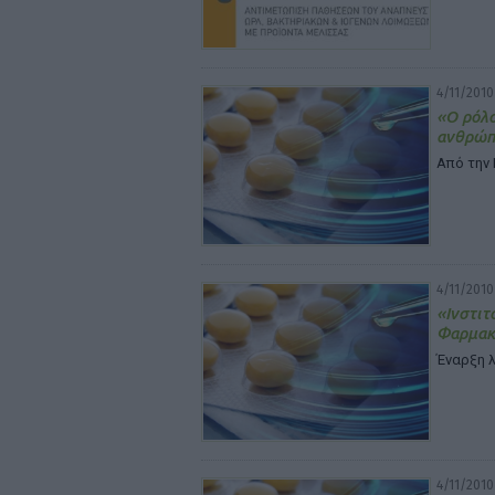
4/11/2010
«Ο ρόλο
ανθρώπ
Από την 
4/11/2010
«Ινστιτ
Φαρμακ
Έναρξη 
4/11/2010