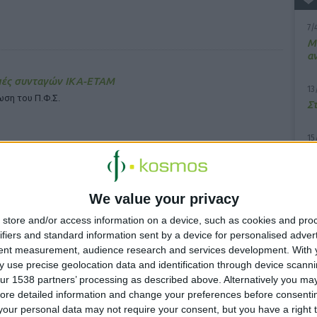
7/
M
α
πές συνταγών ΙΚΑ-ΕΤΑΜ
13
ση του Π.Φ.Σ.
Σ
15
Κ
υ
We value your privacy
12
 «Αδιαπραγμάτευτο το ποσοστό κέρδους»
Α
store and/or access information on a device, such as cookies and pro
 δημοσιευμάτων που μιλούν για «σύσκεψη» με τον υπ. Υγείας
τ
ifiers and standard information sent by a device for personalised adver
τ
tent measurement, audience research and services development.
With 
 use precise geolocation data and identification through device scanni
ur 1538 partners’ processing as described above. Alternatively you may 
ore detailed information and change your preferences before consenti
our personal data may not require your consent, but you have a right t