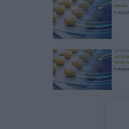
Rebate 
Τι συζητ
10/11/201
«Ο ΟΠΑΔ
τέλος τ
Η απόφα