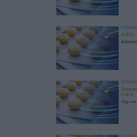
11/11/201
Π.Φ.Σ.:
Δηλώσεις
11/11/201
Συγκρατ
Π.Φ.Σ.
«Όχι» σ
10/11/201