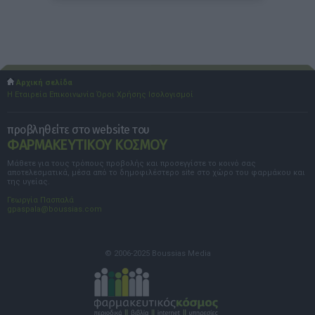
Αρχική σελίδα
Η Εταιρεία
Επικοινωνία
Όροι Χρήσης
Ισολογισμοί
προβληθείτε στο website του
ΦΑΡΜΑΚΕΥΤΙΚΟΥ ΚΟΣΜΟΥ
Μάθετε για τους τρόπους προβολής και προσεγγίστε το κοινό σας
αποτελεσματικά, μέσα από το δημοφιλέστερο site στο χώρο του φαρμάκου και
της υγείας.
Γεωργία Πασπαλά
gpaspala@boussias.com
© 2006-2025 Boussias Media