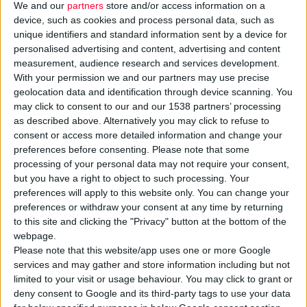
We and our
partners
store and/or access information on a
device, such as cookies and process personal data, such as
unique identifiers and standard information sent by a device for
personalised advertising and content, advertising and content
measurement, audience research and services development.
With your permission we and our partners may use precise
geolocation data and identification through device scanning. You
may click to consent to our and our 1538 partners’ processing
as described above. Alternatively you may click to refuse to
consent or access more detailed information and change your
3/1/2011
preferences before consenting.
Please note that some
Σε ισχύ από την 1η Ιανουαρίου 2011 οι νέοι συντελεστές ΦΠΑ
processing of your personal data may not require your consent,
but you have a right to object to such processing. Your
Τι ισχύει για φάρμακα, παραφάρμακα και λοιπά προϊόντα φαρμακείου
preferences will apply to this website only. You can change your
preferences or withdraw your consent at any time by returning
to this site and clicking the "Privacy" button at the bottom of the
webpage.
Please note that this website/app uses one or more Google
services and may gather and store information including but not
limited to your visit or usage behaviour. You may click to grant or
deny consent to Google and its third-party tags to use your data