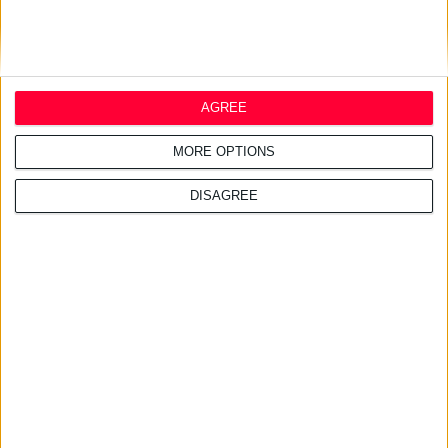
29/12/2010
Τι θα περιλαμβάνει τελικά το «άνοιγμα» του επαγγέλματος
Απομακρύνεται προς το παρόν το ενδεχόμενο κινητοποιήσεων
AGREE
MORE OPTIONS
DISAGREE
29/12/2010