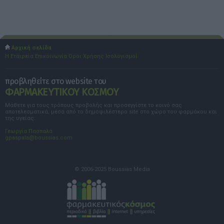
Αρχική σελίδα
Η Εταιρεία
Επικοινωνία
Όροι Χρήσης
Ισολογισμοί
προβληθείτε στο website του
ΦΑΡΜΑΚΕΥΤΙΚΟΥ ΚΟΣΜΟΥ
Μάθετε για τους τρόπους προβολής και προσεγγίστε το κοινό σας
αποτελεσματικά, μέσα από το δημοφιλέστερο site στο χώρο του φαρμάκου και
της υγείας.
Γεωργία Πασπαλά
gpaspala@boussias.com
© 2006-2025 Boussias Media