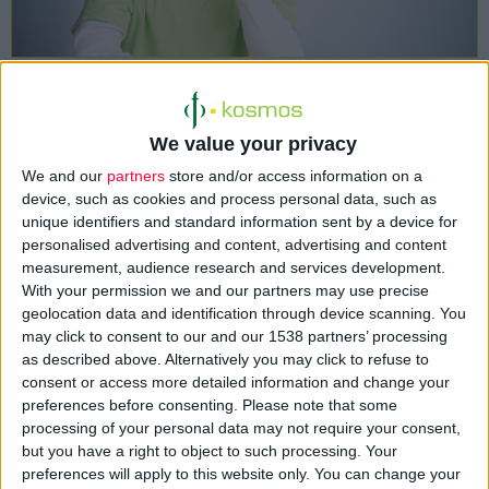
Τα ελληνικά νοσοκομεία βρίσκονται σε τέτοια τραγική
κατάσταση που το προσωπικό αδυνατεί να τηρήσει τους
We value your privacy
κανόνες υγιεινής και ασφάλειας, λόγω ελλείψεων σε
αναλώσιμα, αναφέρει ο επικεφαλής του Ευρωπαϊκού
We and our
partners
store and/or access information on a
device, such as cookies and process personal data, such as
Κέντρου Ελέγχου και Πρόληψης Ασθενειών (ECDC).
unique identifiers and standard information sent by a device for
personalised advertising and content, advertising and content
Ο διευθυντής του Κέντρου, Μαρκ Σπρένγκερ εκφράζει φόβους
measurement, audience research and services development.
ότι αν η κατάσταση στα ελληνικά νοσοκομεία αν δεν βελτιωθεί,
With your permission we and our partners may use precise
geolocation data and identification through device scanning. You
τότε ενδεχομένως να αυξηθούν τα κρούσματα πολυανθεκτικών
may click to consent to our and our 1538 partners’ processing
λοιμώξεων.
as described above. Alternatively you may click to refuse to
consent or access more detailed information and change your
«Η Ελλάδα έχει ήδη ένα από τα χειρότερα προβλήματα στην
preferences before consenting.
Please note that some
Ευρώπη όσο αφορά τις ενδονοσοκομειακές λοιμώξεις και οι
processing of your personal data may not require your consent,
but you have a right to object to such processing. Your
ειδικοί φοβούνται ότι αυτό θα επιδεινωθεί λόγω της σοβαρής
preferences will apply to this website only. You can change your
οικονομικής κρίσης που έχει συντελέσει στην μείωση του