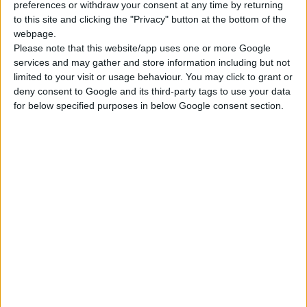
preferences or withdraw your consent at any time by returning
προσωπικού των νοσοκομείων και έχει υποβαθμίσει την
to this site and clicking the "Privacy" button at the bottom of the
φροντίδα υγείας», υπογραμμίζει σε ρεπορτάζ του το διεθνές
webpage.
Please note that this website/app uses one or more Google
ειδησεογραφικό πρακτορείο Reuters.
services and may gather and store information including but not
limited to your visit or usage behaviour. You may click to grant or
«Με λιγότερους γιατρούς και νοσηλευτές να φροντίζουν τους
deny consent to Google and its third-party tags to use your data
ασθενείς, και τα νοσοκομεία να έχουν περιορισμένο
for below specified purposes in below Google consent section.
προϋπολογισμό για αγορά αναλώσιμων, οι κίνδυνοι πηγάζουν
ακόμη και από την μη εφαρμογή των βασικών κανόνων
υγιεινής», επισημαίνει ο Σπρένγκερ.
«Έχω επισκεφθεί χώρους… όπου η οικονομική κατάσταση δεν
επιτρέπει την ύπαρξη ούτε των βασικών αναλωσίμων, όπως
γάντια, ποδιές και αλκοολούχα αντισηπτικά πανάκια», εξηγεί ο
ευρωπαίος αξιωματούχος μετά την διήμερη επίσκεψή του στην
Αθήνα και την περιήγησή του σε νοσοκομεία και άλλες δομές
υγείας.