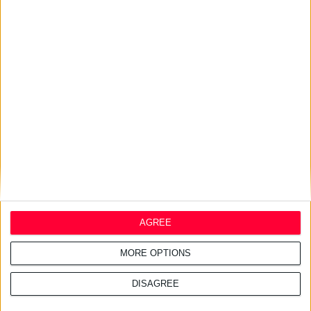
Σχετικά άρθρα
28/7/2026 4:18:23 μμ
Συμφωνία Ελλάδας –
Σαουδικής Αραβίας για την
ελληνική φαρμακοβιομηχανία
24/7/2026 10:25:34 πμ
AGREE
200% δασμούς στα γενόσημα
ανακοίνωσε ο Τραμπ
MORE OPTIONS
DISAGREE