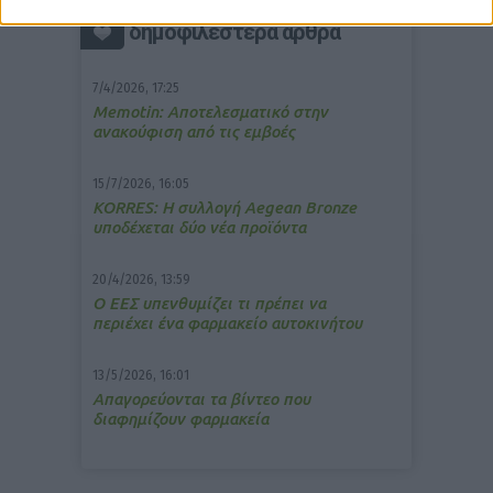
δημοφιλέστερα άρθρα
7/4/2026, 17:25
Memotin: Αποτελεσματικό στην
ανακούφιση από τις εμβοές
15/7/2026, 16:05
ΚΟRRES: Η συλλογή Aegean Bronze
υποδέχεται δύο νέα προϊόντα
20/4/2026, 13:59
Ο ΕΕΣ υπενθυμίζει τι πρέπει να
περιέχει ένα φαρμακείο αυτοκινήτου
13/5/2026, 16:01
Απαγορεύονται τα βίντεο που
διαφημίζουν φαρμακεία