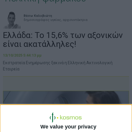
Βάσω Καλυβιώτη
δημοσιογράφος υγείας, αρχισυντάκτρια
Ελλάδα: Το 15,6% των αξονικών
είναι ακατάλληλες!
13/10/2025 5:44:13 μμ
Εκστρατεία Ενημέρωσης ξεκινά η Ελληνική Ακτινολογική
Εταιρεία
We value your privacy