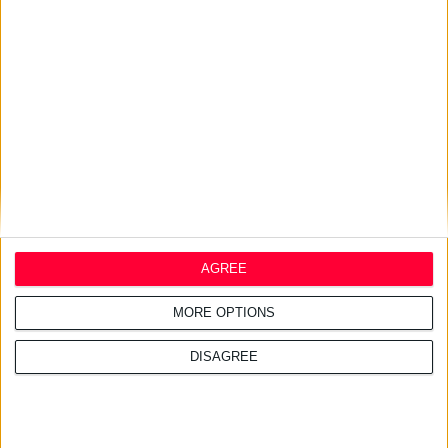
16/7/2026 4:11:23 μμ
ΑΑΔΕ: Κατασχέθηκαν χιλιάδες
παράνομα συμπληρώματα
διατροφής
AGREE
MORE OPTIONS
DISAGREE