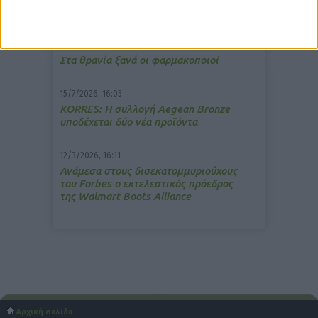
ανακούφιση από τις εμβοές
13/3/2026, 16:05
Στα θρανία ξανά οι φαρμακοποιοί
15/7/2026, 16:05
ΚΟRRES: Η συλλογή Aegean Bronze
υποδέχεται δύο νέα προϊόντα
12/3/2026, 16:11
Ανάμεσα στους δισεκατομμυριούχους
του Forbes o εκτελεστικός πρόεδρος
της Walmart Boots Alliance
Αρχική σελίδα