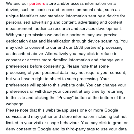
We and our
partners
store and/or access information on a
device, such as cookies and process personal data, such as
unique identifiers and standard information sent by a device for
personalised advertising and content, advertising and content
measurement, audience research and services development.
With your permission we and our partners may use precise
'Ακρως ανησυχητικά είναι τα στοιχεία που δημοσιεύει το
geolocation data and identification through device scanning. You
επιστημονικό περιοδικό
European Radiology
και επικαλείται
may click to consent to our and our 1538 partners’ processing
as described above. Alternatively you may click to refuse to
η
Ελληνική Ακτινολογική Εταιρεία
και αναφέρουν πως έως
consent or access more detailed information and change your
και 40% των
αξονικών τομογραφιών
που πραγματοποιούνται
preferences before consenting.
Please note that some
στην Ευρώπη ενδέχεται να είναι ακατάλληλες.
processing of your personal data may not require your consent,
but you have a right to object to such processing. Your
preferences will apply to this website only. You can change your
Η έρευνα πραγματοποιήθηκε σε 125 ιατρικά κέντρα από 7
preferences or withdraw your consent at any time by returning
χώρες, μεταξύ των οποίων και η Ελλάδα. Μάλιστα, η χώρα μας
to this site and clicking the "Privacy" button at the bottom of the
βρέθηκε στη χειρότερη θέση με το 15,6% των αξονικών να
webpage.
θεωρούνται τελείως ακατάλληλες!
Please note that this website/app uses one or more Google
services and may gather and store information including but not
limited to your visit or usage behaviour. You may click to grant or
Υπό το πρίσμα αυτό, η
HERCA
(Heads of the European
deny consent to Google and its third-party tags to use your data
Radiological Protection Competent Authorities) ενεργοποιεί την